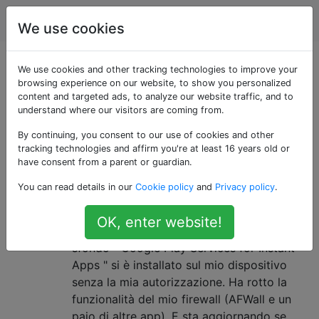
Android
Tag
Account
We use cookies
Domande taggate
We use cookies and other tracking technologies to improve your
browsing experience on our website, to show you personalized
content and targeted ads, to analyze our website traffic, and to
«instant-apps»
understand where our visitors are coming from.
By continuing, you consent to our use of cookies and other
I servizi di Google Play per Instant
3
tracking technologies and affirm you're at least 16 years old or
Apps si scaricano / si installano
have consent from a parent or guardian.
senza autorizzazione, download /
You can read details in our
Cookie policy
and
Privacy policy
.
aggiorna altri componenti, come
OK, enter website!
disabilitare?
sfondo " Google Play Services for Instant
Apps " si è installato sul mio dispositivo
senza la mia autorizzazione. Ha rotto la
funzionalità del mio firewall (AFWall e un
paio di altre app). E sta aggiornando se