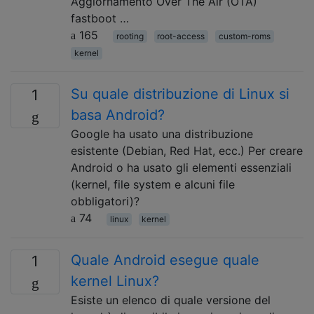
Aggiornamento Over The Air (OTA)
fastboot …
165
rooting
root-access
custom-roms
kernel
Su quale distribuzione di Linux si
1
basa Android?
Google ha usato una distribuzione
esistente (Debian, Red Hat, ecc.) Per creare
Android o ha usato gli elementi essenziali
(kernel, file system e alcuni file
obbligatori)?
74
linux
kernel
Quale Android esegue quale
1
kernel Linux?
Esiste un elenco di quale versione del