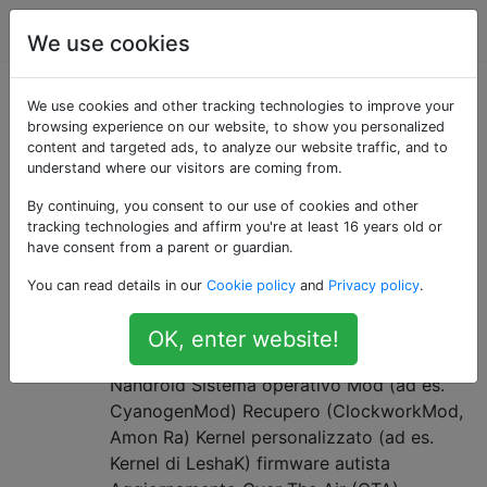
Android
Tag
Account
We use cookies
Domande taggate
We use cookies and other tracking technologies to improve your
browsing experience on our website, to show you personalized
content and targeted ads, to analyze our website traffic, and to
«kernel»
understand where our visitors are coming from.
By continuing, you consent to our use of cookies and other
Qual è la differenza tra: Rooting,
9
tracking technologies and affirm you're at least 16 years old or
Jailbreak, ROM, Mod, ecc.?
have consent from a parent or guardian.
Qual è la differenza tra: Sblocco del
You can read details in our
Cookie policy
and
Privacy policy
.
bootloader (prerequisito per fare molte, ma
non tutte, altre cose di seguito)
OK, enter website!
radicamento evasione rom NAND e
Nandroid Sistema operativo Mod (ad es.
CyanogenMod) Recupero (ClockworkMod,
Amon Ra) Kernel personalizzato (ad es.
Kernel di LeshaK) firmware autista