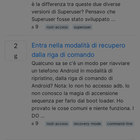
è la differenza tra queste due diverse
versioni di Superuser? Pensavo che
Superuser fosse stato sviluppato …
9
root-access
superuser
Entra nella modalità di recupero
2
dalla riga di comando
Qualcuno sa se c'è un modo per riavviare
un telefono Android in modalità di
ripristino, dalla riga di comando di
Android? Nota: Io non ho accesso adb. Io
non conosco la magia di accensione
sequenza per farlo dal boot loader. Ho
provato le cose comuni e niente funziona. I
DO …
9
root-access
recovery-mode
command-line