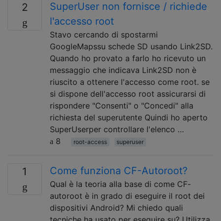
SuperUser non fornisce / richiede
2
l'accesso root
Stavo cercando di spostarmi
GoogleMapssu schede SD usando Link2SD.
Quando ho provato a farlo ho ricevuto un
messaggio che indicava Link2SD non è
riuscito a ottenere l'accesso come root. se
si dispone dell'accesso root assicurarsi di
rispondere "Consenti" o "Concedi" alla
richiesta del superutente Quindi ho aperto
SuperUserper controllare l'elenco …
8
root-access
superuser
Come funziona CF-Autoroot?
1
Qual è la teoria alla base di come CF-
autoroot è in grado di eseguire il root dei
dispositivi Android? Mi chiedo quali
tecniche ha usato per eseguire su? Utilizza