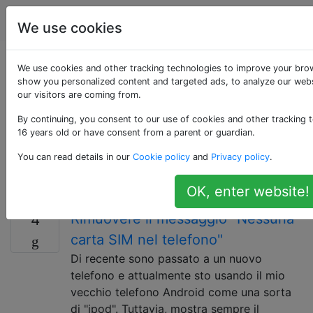
Android
Tag
Account
We use cookies
Domande taggate
We use cookies and other tracking technologies to improve your brow
show you personalized content and targeted ads, to analyze our webs
our visitors are coming from.
«root-access»
By continuing, you consent to our use of cookies and other tracking t
16 years old or have consent from a parent or guardian.
Per domande che richiedono specificamente i
permessi di root. Se il problema riguarda il rooting del
You can read details in our
Cookie policy
and
Privacy policy
.
dispositivo, utilizzare invece il tag "rooting"; per
annullare il root, usa il tag 'unrooting'.
OK, enter website!
Rimuovere il messaggio "Nessuna
4
carta SIM nel telefono"
Di recente sono passato a un nuovo
telefono e attualmente sto usando il mio
vecchio telefono Android come una sorta
di "ipod". Tuttavia, mostra sempre il