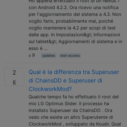
Ho appena effettuato il root di un Nexus 7
con Android 4.2.2. Ora ricevo una notifica
per l'aggiornamento del sistema a 4.3. Non
voglio farlo, probabilmente mai, poiché
voglio mantenere la 4.2 per scopi di test
delle app. In Impostazioni&gt; Informazioni
sul tablet&gt; Aggiornamenti di sistema e in
esso è …
9
updates
root-access
Qual è la differenza tra Superuser
2
di ChainsDD e Superuser di
ClockworkMod?
Qualche tempo fa ho effettuato il root del
mio LG Optimus Slider. Il processo ha
installato Superuser da ChainsDD . Ora
vedo che esiste un altro Superutente di
ClockworkMod , sviluppato da Koush. Qual