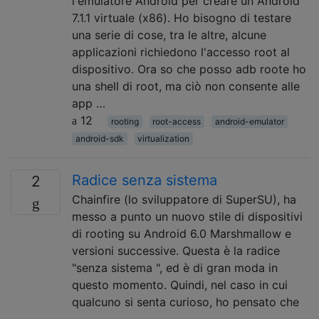
l'emulatore Android per creare un Android
7.1.1 virtuale (x86). Ho bisogno di testare
una serie di cose, tra le altre, alcune
applicazioni richiedono l'accesso root al
dispositivo. Ora so che posso adb roote ho
una shell di root, ma ciò non consente alle
app …
12
rooting
root-access
android-emulator
android-sdk
virtualization
Radice senza sistema
2
Chainfire (lo sviluppatore di SuperSU), ha
messo a punto un nuovo stile di dispositivi
di rooting su Android 6.0 Marshmallow e
versioni successive. Questa è la radice
"senza sistema ", ed è di gran moda in
questo momento. Quindi, nel caso in cui
qualcuno si senta curioso, ho pensato che
…