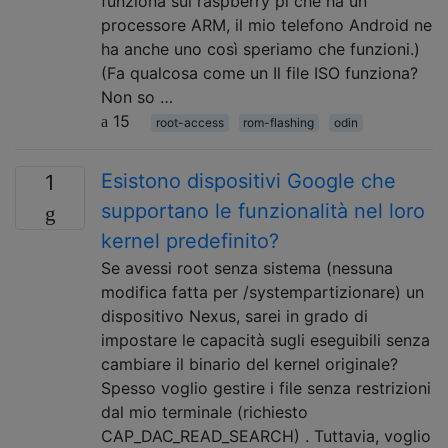
funziona sul raspberry pi che ha un
processore ARM, il mio telefono Android ne
ha anche uno così speriamo che funzioni.)
(Fa qualcosa come un Il file ISO funziona?
Non so …
15
root-access
rom-flashing
odin
Esistono dispositivi Google che
1
supportano le funzionalità nel loro
kernel predefinito?
Se avessi root senza sistema (nessuna
modifica fatta per /systempartizionare) un
dispositivo Nexus, sarei in grado di
impostare le capacità sugli eseguibili senza
cambiare il binario del kernel originale?
Spesso voglio gestire i file senza restrizioni
dal mio terminale (richiesto
CAP_DAC_READ_SEARCH) . Tuttavia, voglio