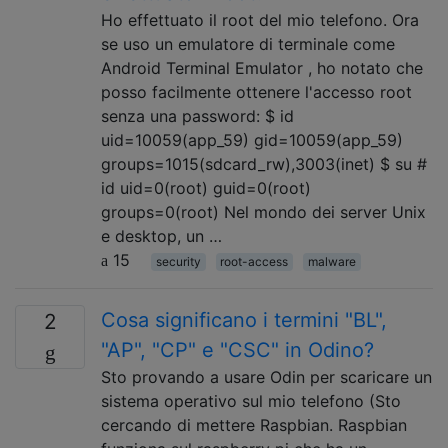
Ho effettuato il root del mio telefono. Ora
se uso un emulatore di terminale come
Android Terminal Emulator , ho notato che
posso facilmente ottenere l'accesso root
senza una password: $ id
uid=10059(app_59) gid=10059(app_59)
groups=1015(sdcard_rw),3003(inet) $ su #
id uid=0(root) guid=0(root)
groups=0(root) Nel mondo dei server Unix
e desktop, un …
15
security
root-access
malware
Cosa significano i termini "BL",
2
"AP", "CP" e "CSC" in Odino?
Sto provando a usare Odin per scaricare un
sistema operativo sul mio telefono (Sto
cercando di mettere Raspbian. Raspbian