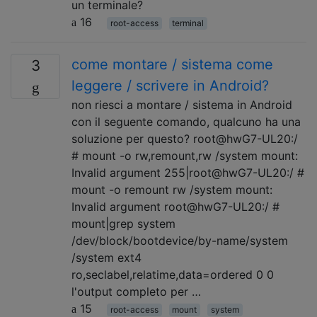
un terminale?
16
root-access
terminal
come montare / sistema come
3
leggere / scrivere in Android?
non riesci a montare / sistema in Android
con il seguente comando, qualcuno ha una
soluzione per questo? root@hwG7-UL20:/
# mount -o rw,remount,rw /system mount:
Invalid argument 255|root@hwG7-UL20:/ #
mount -o remount rw /system mount:
Invalid argument root@hwG7-UL20:/ #
mount|grep system
/dev/block/bootdevice/by-name/system
/system ext4
ro,seclabel,relatime,data=ordered 0 0
l'output completo per …
15
root-access
mount
system