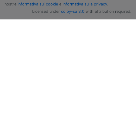
nostre
Informativa sui cookie
e
Informativa sulla privacy
.
Licensed under
cc by-sa 3.0
with attribution required.