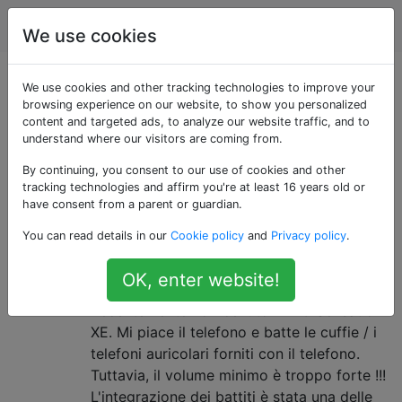
Android
Tag
Account
We use cookies
Domande taggate
We use cookies and other tracking technologies to improve your
browsing experience on our website, to show you personalized
content and targeted ads, to analyze our website traffic, and to
«volume-control»
understand where our visitors are coming from.
By continuing, you consent to our use of cookies and other
Domande che riguardano il controllo del volume dei
tracking technologies and affirm you're at least 16 years old or
dispositivi Android; utilizzando i controlli hardware
have consent from a parent or guardian.
(tasti del volume) o i controlli software (app e widget).
You can read details in our
Cookie policy
and
Privacy policy
.
Il volume minimo è troppo alto con
5
OK, enter website!
le cuffie
Recentemente ho ricevuto l'HTC Sensation
XE. Mi piace il telefono e batte le cuffie / i
telefoni auricolari forniti con il telefono.
Tuttavia, il volume minimo è troppo forte !!!
L'integrazione dei battiti è stata una delle