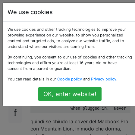
Apple
Tag
Account
We use cookies
Come rendere un
We use cookies and other tracking technologies to improve your
browsing experience on our website, to show you personalized
content and targeted ads, to analyze our website traffic, and to
Mac (Macbook Pro)
understand where our visitors are coming from.
non in letargo?
By continuing, you consent to our use of cookies and other tracking
technologies and affirm you're at least 16 years old or have
consent from a parent or guardian.
You can read details in our
Cookie policy
and
Privacy policy
.
L'ho già impostato in Risparmio energia delle
12
Preferenze di Sistema
OK, enter website!
Computer sleep: on Battery Power, Never

quindi se chiudo la cover del Macbook Pro
con Mountain Lion, in modo che dorma,