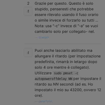
2
Grazie per questo. Questo è solo
stupido, penseresti che potrebbe
essere rilevato usando il fuso orario
o simile invece di forzarlo su tutti ...
Nota: usa "-c" invece di "-a" se vuoi
cambiarlo solo per collegato- nel.
—
draeath
Puoi anche lasciarlo abilitato ma
allungare il ritardo (per impostazione
predefinita, rimarrà in letargo dopo
solo 4 ore mentre è collegato).
Utilizzare
sudo pmset -c
per impostare il
autopoweroffdelay NN
ritardo su
NN
secondi (ad es. Ho
impostato il mio su 43200, ovvero 12
ore).
—
peterflynn,