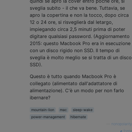
quindi se apro la cover entro poche ore, si
sveglia subito - il che va bene. Tuttavia, se
apro la copertina e non la tocco, dopo circa
12 o 24 ore, si risveglierà dal letargo,
impiegando circa 2,5 minuti prima di poter
digitare qualsiasi password. (Aggiornamento
2015: questo Macbook Pro era in esecuzione
con un disco rigido non SSD. Il tempo di
sveglia è molto meglio se si tratta di un disco
SSD).
Questo è tutto quando Macbook Pro è
collegato (alimentato dall'adattatore di
alimentazione). C'è un modo per non farlo
ibernare?
mountain-lion
mac
sleep-wake
power-management
hibernate
—
nonopolarity
fonte