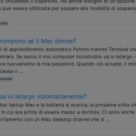
ro chiudendo il coperchio. Ho anche bisogno di un'opzione
 può essere utilizzata per passare alla modalità di sospen
rnate
terrompono se il Mac dorme?
 di apprendimento automatico Python tramite Terminal ch
inare. Se lascio il mio computer incustodito va in letargo -
are nuovamente la mia password. Quando ciò accade, il mi
 pausa o …
bernate
si in letargo volontariamente?
tuo laptop Mac e la batteria si scarica, la prossima volta ch
to in cui era prima di essere messo a dormire. Ci sono anche
ortamento con un Mac desktop (tranne che si …