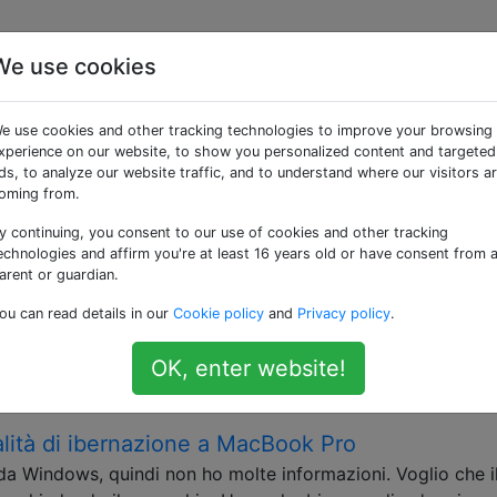
We use cookies
 «hibernate»
e use cookies and other tracking technologies to improve your browsing
xperience on our website, to show you personalized content and targeted
sione sicura. Questa è l'azione che un Mac intraprende pe
ds, to analyze our website traffic, and to understand where our visitors a
oming from.
y continuing, you consent to our use of cookies and other tracking
 opzione "Ibernazione"?
echnologies and affirm you're at least 16 years old or have consent from 
dows a MacBook Pro. In Windows, ci sono le seguenti opzio
arent or guardian.
ina entra in un "sonno leggero" dal quale può risvegliarsi 
ou can read details in our
Cookie policy
and
Privacy policy
.
ondi), ma viene consumata molta energia. Ibernazione : il
ato …
OK, enter website!
ità di ibernazione a MacBook Pro
a Windows, quindi non ho molte informazioni. Voglio che i