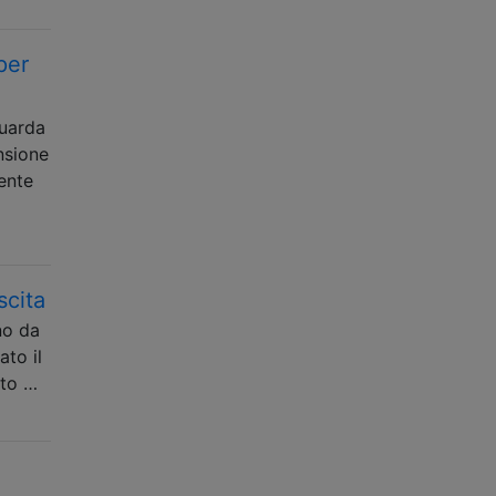
per
guarda
nsione
ente
scita
no da
ato il
nto …