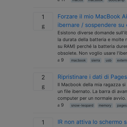
Forzare il mio MacBook Ai
1
ibernare / sospendere su 
Esistono diverse domande sull'i
la durata della batteria e molt
su RAM) perché la batteria dure
obsolete. Non voglio usare l'ibe
9
macbook
sierra
usb
extern
Ripristinare i dati di Page
2
Il Macbook della mia ragazza si 
un file ibernato. La barra di av
computer per un normale avvio
9
snow-leopard
memory
pages
IR non attiva lo schermo 
1