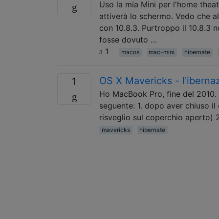
Uso la mia Mini per l'home theat
attiverà lo schermo. Vedo che a
con 10.8.3. Purtroppo il 10.8.3 
fosse dovuto …
1
macos
mac-mini
hibernate
OS X Mavericks - l'iberna
1
Ho MacBook Pro, fine del 2010. 
seguente: 1. dopo aver chiuso 
risveglio sul coperchio aperto) 2
mavericks
hibernate