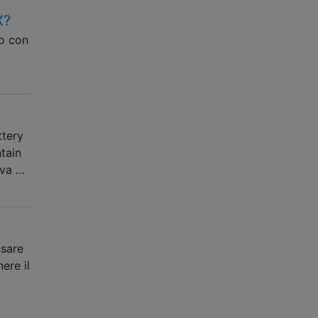
X?
o con
ttery
tain
 va …
ssare
ere il