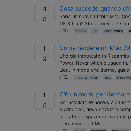
Cosa succede quando chi
4
Sono un nuovo utente Mac. Cos
OS X Lion? Sta dormendo? O in l
15
macos
lion
sleep-wake
h
Come rendere un Mac (Ma
1
L'ho già impostato in Risparmio
Power, Never when plugged in, 
Lion, in modo che dorma, quindi 
12
mountain-lion
mac
sleep-w
C'è un modo per ibernare
1
Ho installato Windows 7 da Boot
a Windows, devo riavviare compl
mio attuale spazio di lavoro la p
ibernazione del Mac …
11
macos
macbook
bootcamp