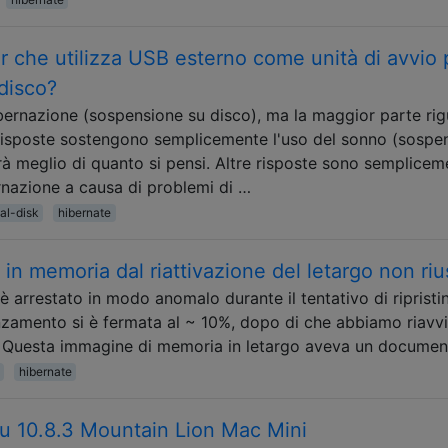
r che utilizza USB esterno come unità di avvio 
disco?
bernazione (sospensione su disco), ma la maggior parte ri
e risposte sostengono semplicemente l'uso del sonno (sospe
rà meglio di quanto si pensi. Altre risposte sono semplicem
rnazione a causa di problemi di …
al-disk
hibernate
s in memoria dal riattivazione del letargo non riu
è arrestato in modo anomalo durante il tentativo di ripristi
anzamento si è fermata al ~ 10%, dopo di che abbiamo riavvi
. Questa immagine di memoria in letargo aveva un docume
hibernate
su 10.8.3 Mountain Lion Mac Mini