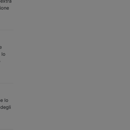
 extra
sione
e
 lo
o
e lo
 degli