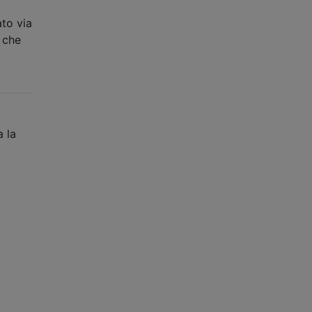
to via
 che
 la
o