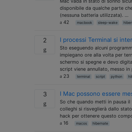
Mac vada in stato di sonno sicu
disponibile da qualche parte che
(nessuna batteria utilizzata). …
42
macbook
sleep-wake
hibe
I processi Terminal si in
2
Sto eseguendo alcuni programmi
impiegano ore alla volta per term
schermo si spegne e devo digit
script viene annullato, messo in
23
terminal
script
python
hi
I Mac possono essere mes
3
So che quando metti in pausa il 
colleghi si risveglierà dallo sta
hack per ottenere questo comp
16
macos
hibernate