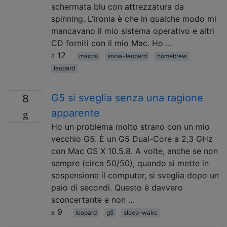
schermata blu con attrezzatura da
spinning. L'ironia è che in qualche modo mi
mancavano il mio sistema operativo e altri
CD forniti con il mio Mac. Ho …
12
macos
snow-leopard
homebrew
leopard
G5 si sveglia senza una ragione
8
apparente
Ho un problema molto strano con un mio
vecchio G5. È un G5 Dual-Core a 2,3 GHz
con Mac OS X 10.5.8. A volte, anche se non
sempre (circa 50/50), quando si mette in
sospensione il computer, si sveglia dopo un
paio di secondi. Questo è davvero
sconcertante e non …
9
leopard
g5
sleep-wake