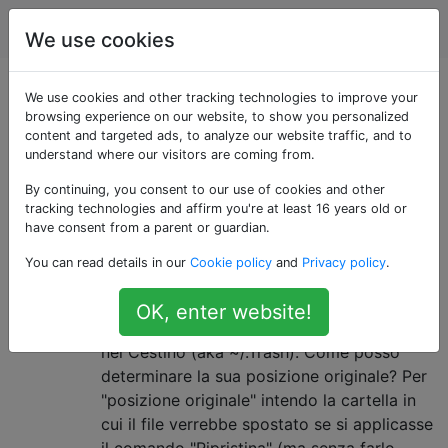
Apple
Tag
Account
We use cookies
Domande taggate
We use cookies and other tracking technologies to improve your
browsing experience on our website, to show you personalized
content and targeted ads, to analyze our website traffic, and to
«leopard»
understand where our visitors are coming from.
By continuing, you consent to our use of cookies and other
Mac OS X 10.5 Leopard, la sesta versione di Mac OS X.
tracking technologies and affirm you're at least 16 years old or
have consent from a parent or guardian.
Come determinare la posizione
4
You can read details in our
Cookie policy
and
Privacy policy
.
originale del file che è attualmente
nel Cestino?
OK, enter website!
Supponiamo che un file "Any File.pdf" sia
nel Cestino (aka ~/.Trash). Come posso
determinare la sua posizione originale? Per
"posizione originale" intendo la cartella in
cui il file verrebbe spostato se si applicasse
il comando "Ripristina" (ma senza farlo