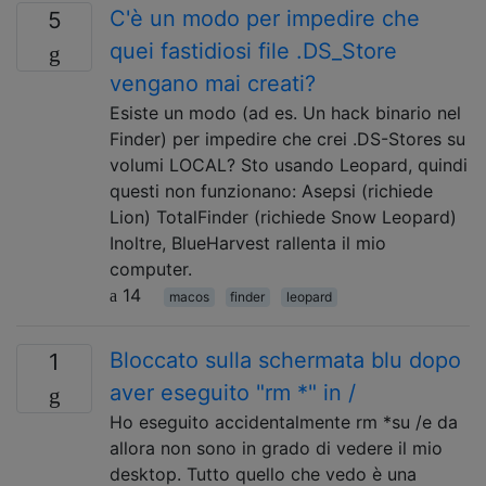
C'è un modo per impedire che
5
quei fastidiosi file .DS_Store
vengano mai creati?
Esiste un modo (ad es. Un hack binario nel
Finder) per impedire che crei .DS-Stores su
volumi LOCAL? Sto usando Leopard, quindi
questi non funzionano: Asepsi (richiede
Lion) TotalFinder (richiede Snow Leopard)
Inoltre, BlueHarvest rallenta il mio
computer.
14
macos
finder
leopard
Bloccato sulla schermata blu dopo
1
aver eseguito "rm *" in /
Ho eseguito accidentalmente rm *su /e da
allora non sono in grado di vedere il mio
desktop. Tutto quello che vedo è una