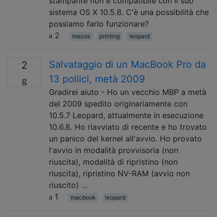
stampante non è compatibile con il suo
sistema OS X 10.5.8. C'è una possibilità che
possiamo farlo funzionare?
2
macos
printing
leopard
Salvataggio di un MacBook Pro da
2
13 pollici, metà 2009
Gradirei aiuto - Ho un vecchio MBP a metà
del 2009 spedito originariamente con
10.5.7 Leopard, attualmente in esecuzione
10.6.8. Ho riavviato di recente e ho trovato
un panico del kernel all'avvio. Ho provato
l'avvio in modalità provvisoria (non
riuscita), modalità di ripristino (non
riuscita), ripristino NV-RAM (avvio non
riuscito) …
1
macbook
leopard