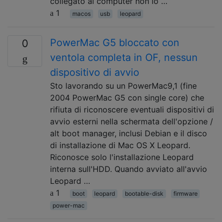
collegato al computer non lo …
1
macos
usb
leopard
PowerMac G5 bloccato con
0
ventola completa in OF, nessun
dispositivo di avvio
Sto lavorando su un PowerMac9,1 (fine
2004 PowerMac G5 con single core) che
rifiuta di riconoscere eventuali dispositivi di
avvio esterni nella schermata dell'opzione /
alt boot manager, inclusi Debian e il disco
di installazione di Mac OS X Leopard.
Riconosce solo l'installazione Leopard
interna sull'HDD. Quando avviato all'avvio
Leopard …
1
boot
leopard
bootable-disk
firmware
power-mac