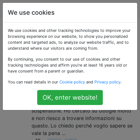
Arduino
Tag
Account
We use cookies
Domande taggate
We use cookies and other tracking technologies to improve your
browsing experience on our website, to show you personalized
content and targeted ads, to analyze our website traffic, and to
«attiny»
understand where our visitors are coming from.
By continuing, you consent to our use of cookies and other
ATtiny85: consumo di energia vs
1
tracking technologies and affirm you're at least 16 years old or
velocità di clock
have consent from a parent or guardian.
Breve e semplice: qual è il consumo
You can read details in our
Cookie policy
and
Privacy policy
.
energetico di un ATtiny85 che funziona a 1
MHz e 8 MHz utilizzando l'orologio
OK, enter website!
interno? Non utilizzare alcuna modalità di
sospensione. Ho cercato su Google molto
e non riesco a trovare informazioni su
questo. Lo chiedo perché voglio sapere se
vale la pena …