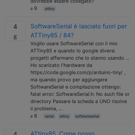
dovrebbe essere collegato?
9
attiny
SoftwareSerial è lasciato fuori per
4
ATTiny85 / 84?
Voglio usare SoftwareSerial con il mio
ATTiny85 e quando lo google diversi
progetti affermano che lo stanno usando ...
Ho scaricato l'hardware da
https://code.google.com/p/arduino-tiny/ ,
ma quando provo per aggiungere
SoftwareSerial e compilazione ottengo:
fatal error: SoftwareSerial.h: No such file or
directory Passare la scheda a UNO risolve
il problema, …
8
serial
attiny
softwareserial
ATtiny85. Come posso
4