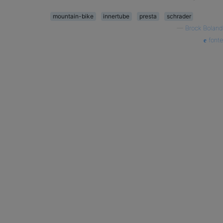
mountain-bike
innertube
presta
schrader
—
Brock Boland
fonte