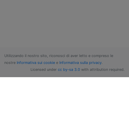
Utilizzando il nostro sito, riconosci di aver letto e compreso le
nostre
Informativa sui cookie
e
Informativa sulla privacy
.
Licensed under
cc by-sa 3.0
with attribution required.