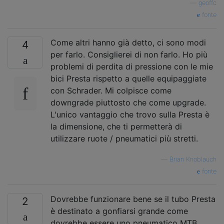
—
geoffc
fonte
Come altri hanno già detto, ci sono modi
4
per farlo. Consiglierei di non farlo. Ho più
problemi di perdita di pressione con le mie
bici Presta rispetto a quelle equipaggiate
con Schrader. Mi colpisce come
downgrade piuttosto che come upgrade.
L'unico vantaggio che trovo sulla Presta è
la dimensione, che ti permetterà di
utilizzare ruote / pneumatici più stretti.
—
Brian Knoblauch
fonte
Dovrebbe funzionare bene se il tubo Presta
2
è destinato a gonfiarsi grande come
dovrebbe essere uno pneumatico MTB.