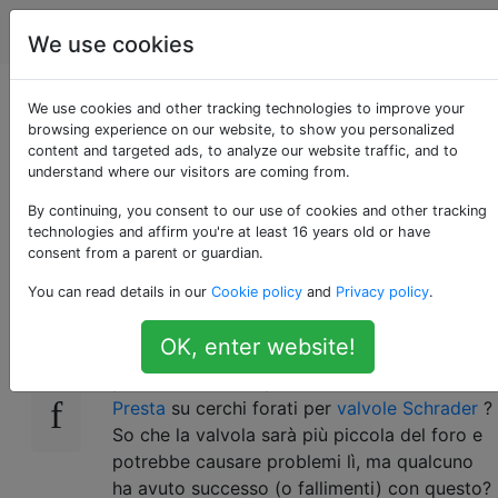
biciclette
Tag
Account
We use cookies
Posso usare un tubo
We use cookies and other tracking technologies to improve your
browsing experience on our website, to show you personalized
content and targeted ads, to analyze our website traffic, and to
Presta in un cerchio
understand where our visitors are coming from.
Schrader?
By continuing, you consent to our use of cookies and other tracking
technologies and affirm you're at least 16 years old or have
consent from a parent or guardian.
You can read details in our
Cookie policy
and
Privacy policy
.
Continuo a perdere pressione nelle mie
42
gomme e, tra le altre cose, guardo le valvole
OK, enter website!
nei tubi. È una vecchia mountain bike con
pneumatici da 26 pollici. Posso usare i
tubi
Presta
su cerchi forati per
valvole Schrader
?
So che la valvola sarà più piccola del foro e
potrebbe causare problemi lì, ma qualcuno
ha avuto successo (o fallimenti) con questo?