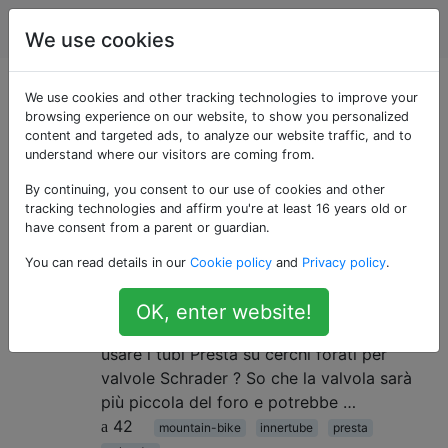
biciclette
Tag
Account
We use cookies
Domande taggate
We use cookies and other tracking technologies to improve your
browsing experience on our website, to show you personalized
content and targeted ads, to analyze our website traffic, and to
«presta»
understand where our visitors are coming from.
By continuing, you consent to our use of cookies and other
Posso usare un tubo Presta in un
11
tracking technologies and affirm you're at least 16 years old or
cerchio Schrader?
have consent from a parent or guardian.
Continuo a perdere pressione nelle mie
You can read details in our
Cookie policy
and
Privacy policy
.
gomme e, tra le altre cose, guardo le
valvole nei tubi. È una vecchia mountain
OK, enter website!
bike con pneumatici da 26 pollici. Posso
usare i tubi Presta su cerchi forati per
valvole Schrader ? So che la valvola sarà
più piccola del foro e potrebbe …
42
mountain-bike
innertube
presta