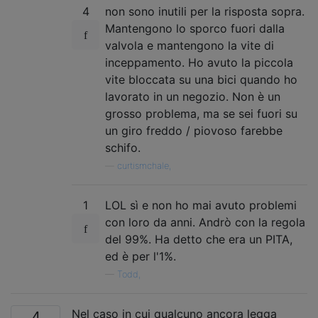
4
non sono inutili per la risposta sopra.
Mantengono lo sporco fuori dalla
valvola e mantengono la vite di
inceppamento. Ho avuto la piccola
vite bloccata su una bici quando ho
lavorato in un negozio. Non è un
grosso problema, ma se sei fuori su
un giro freddo / piovoso farebbe
schifo.
—
curtismchale,
1
LOL sì e non ho mai avuto problemi
con loro da anni. Andrò con la regola
del 99%. Ha detto che era un PITA,
ed è per l'1%.
—
Todd,
Nel caso in cui qualcuno ancora legga
4