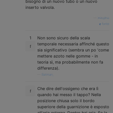
bisogno di un nuovo tubo o un nuovo
inserto valvola.
—
ʍǝɥʇɐɯ
fonte
1
Non sono sicuro della scala
temporale necessaria affinché questo
sia significativo (sembra un po 'come
mettere azoto nelle gomme - in
teoria sì, ma probabilmente non fa
differenza).
—
Batman,
Che dire dell'ossigeno che era lì
quando hai messo il tappo? Nella
posizione chiusa solo il bordo
superiore della guarnizione è esposto
all'aria esterna. Dentro hai aria. Se la