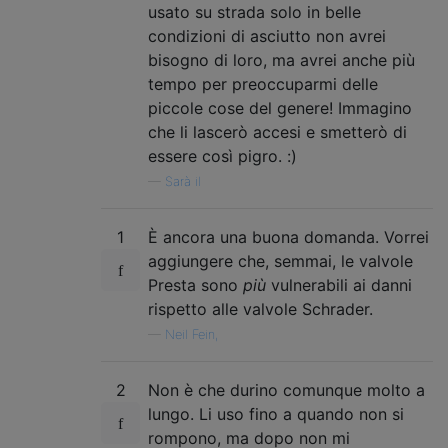
usato su strada solo in belle
condizioni di asciutto non avrei
bisogno di loro, ma avrei anche più
tempo per preoccuparmi delle
piccole cose del genere! Immagino
che li lascerò accesi e smetterò di
essere così pigro. :)
—
Sarà il
1
È ancora una buona domanda. Vorrei
aggiungere che, semmai, le valvole
Presta sono
più
vulnerabili ai danni
rispetto alle valvole Schrader.
—
Neil Fein,
2
Non è che durino comunque molto a
lungo. Li uso fino a quando non si
rompono, ma dopo non mi