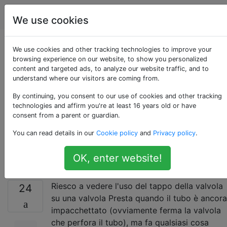
biciclette
Tag
Account
We use cookies
Il tappo di plastica su
We use cookies and other tracking technologies to improve your
browsing experience on our website, to show you personalized
content and targeted ads, to analyze our website traffic, and to
una valvola Presta ha
understand where our visitors are coming from.
qualche scopo una
By continuing, you consent to our use of cookies and other tracking
technologies and affirm you're at least 16 years old or have
consent from a parent or guardian.
volta montato su un
You can read details in our
Cookie policy
and
Privacy policy
.
cerchio?
OK, enter website!
Riesco a vedere l'uso del tappo della valvola
24
su una valvola Presta quando il tubo è ancora
impacchettato (ovviamente ferma la valvola
che perfora il tubo), ma fa qualsiasi cosa