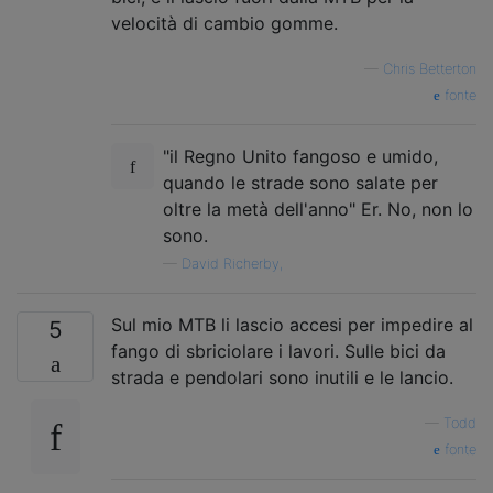
velocità di cambio gomme.
—
Chris Betterton
fonte
"il Regno Unito fangoso e umido,
quando le strade sono salate per
oltre la metà dell'anno" Er. No, non lo
sono.
—
David Richerby,
Sul mio MTB li lascio accesi per impedire al
5
fango di sbriciolare i lavori. Sulle bici da
strada e pendolari sono inutili e le lancio.
—
Todd
fonte