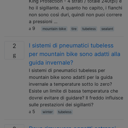
King Protection - 4 strati / totale 240tpi) e
ho il sigillante. A quanto ho capito, i fianchi
non sono così duri, quindi non puoi correre
a pressioni …
9
mountain-bike
tire
tubeless
sealant
I sistemi di pneumatici tubeless
2
per mountain bike sono adatti alla
guida invernale?
I sistemi di pneumatici tubeless per
mountain bike sono adatti per la guida
invernale a temperature sotto lo zero?
Esiste un limite di bassa temperatura che
dovrei evitare di guidare? Il freddo influisce
sulle prestazioni dei sigillanti?
5
winter
tubeless