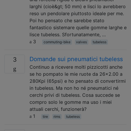
larghi (cioè&gt; 50 mm) e lisci lo avrebbero
reso un pendolare piuttosto ideale per me.
Poi ho pensato che sarebbe stato
fantastico sistemare quelle gomme larghe e
lisce tubeless. Sfortunatamente, …
3
commuting-bike
valves
tubeless
Domande sui pneumatici tubeless
3
Continuo a ricevere molti pizzicotti anche
se ho pompato le mie ruote da 26x2.00 a
280Kpi (65psi) e ho pensato di convertirmi
in tubeless. Ma non ho né pneumatici né
cerchi privi di tubeless. Cosa succede se
compro solo le gomme ma uso i miei
attuali cerchi, funzionerà?
1
tire
rims
tubeless