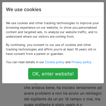
biciclette
Tag
Account
We use cookies
Domande taggate
We use cookies and other tracking technologies to improve your
browsing experience on our website, to show you personalized
content and targeted ads, to analyze our website traffic, and to
«tubeless»
understand where our visitors are coming from.
By continuing, you consent to our use of cookies and other
I pneumatici senza camera d'aria non richiedono un
tracking technologies and affirm you're at least 16 years old or
tubo interno.
have consent from a parent or guardian.
La chimica della miscelazione di
1
You can read details in our
Cookie policy
and
Privacy policy
.
sigillanti
OK, enter website!
È diventato un evento abbastanza comune
nei negozi di fronte a una ruota tubeless
che andava bene, ha iniziato lentamente ad
avere problemi e non ha avuto un reintegro
del sigillante da un po 'di tempo o mai, ma
quale sigillante è stato usato è o