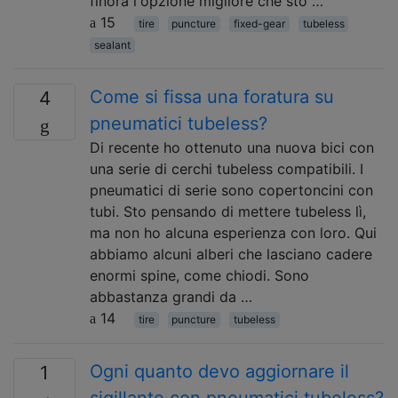
finora l'opzione migliore che sto …
15
tire
puncture
fixed-gear
tubeless
sealant
Come si fissa una foratura su
4
pneumatici tubeless?
Di recente ho ottenuto una nuova bici con
una serie di cerchi tubeless compatibili. I
pneumatici di serie sono copertoncini con
tubi. Sto pensando di mettere tubeless lì,
ma non ho alcuna esperienza con loro. Qui
abbiamo alcuni alberi che lasciano cadere
enormi spine, come chiodi. Sono
abbastanza grandi da …
14
tire
puncture
tubeless
Ogni quanto devo aggiornare il
1
sigillante con pneumatici tubeless?