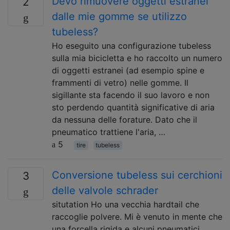
Devo rimuovere oggetti estranei
2
dalle mie gomme se utilizzo
tubeless?
Ho eseguito una configurazione tubeless
sulla mia bicicletta e ho raccolto un numero
di oggetti estranei (ad esempio spine e
frammenti di vetro) nelle gomme. Il
sigillante sta facendo il suo lavoro e non
sto perdendo quantità significative di aria
da nessuna delle forature. Dato che il
pneumatico trattiene l'aria, …
5
tire
tubeless
Conversione tubeless sui cerchioni
3
delle valvole schrader
situtation Ho una vecchia hardtail che
raccoglie polvere. Mi è venuto in mente che
una forcella rigida e alcuni pneumatici