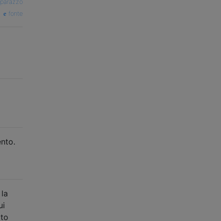
parazzo
fonte
nto.
 la
ui
ito