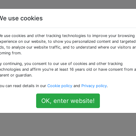
We use cookies
vole presta sono
e use cookies and other tracking technologies to improve your browsing
xperience on our website, to show you personalized content and targeted
ds, to analyze our website traffic, and to understand where our visitors a
oming from.
y continuing, you consent to our use of cookies and other tracking
sariamente compatibile con i nuclei delle valvole presta di 
echnologies and affirm you're at least 16 years old or have consent from 
ersi?
arent or guardian.
ou can read details in our
Cookie policy
and
Privacy policy
.
OK, enter website!