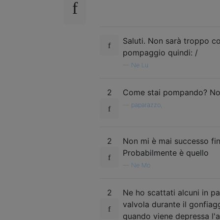
Saluti. Non sarà troppo co
pompaggio quindi: /
—
Ne Lu
2
Come stai pompando? Non
—
paparazzo,
2
Non mi è mai successo f
Probabilmente è quello
—
Ne Mo
2
Ne ho scattati alcuni in 
valvola durante il gonfiagg
quando viene depressa l'ari