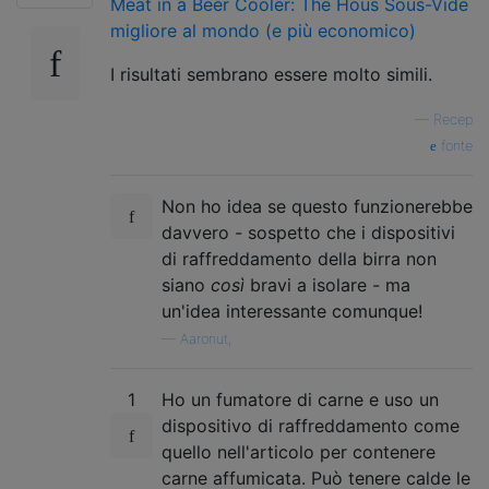
Meat in a Beer Cooler: The Hous Sous-Vide
migliore al mondo (e più economico)
I risultati sembrano essere molto simili.
—
Recep
fonte
Non ho idea se questo funzionerebbe
davvero - sospetto che i dispositivi
di raffreddamento della birra non
siano
così
bravi a isolare - ma
un'idea interessante comunque!
—
Aaronut,
1
Ho un fumatore di carne e uso un
dispositivo di raffreddamento come
quello nell'articolo per contenere
carne affumicata. Può tenere calde le