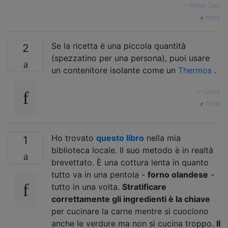
—
Robin Day
fonte
Se la ricetta è una piccola quantità
2
(spezzatino per una persona), puoi usare
un contenitore isolante come un
Thermos
.
—
Curry
fonte
Ho trovato
questo libro
nella mia
1
biblioteca locale. Il suo metodo è in realtà
brevettato. È una cottura lenta in quanto
tutto va in una pentola -
forno olandese
-
tutto in una volta.
Stratificare
correttamente gli ingredienti è la chiave
per cucinare la carne mentre si cuociono
anche le verdure ma non si cucina troppo.
Il