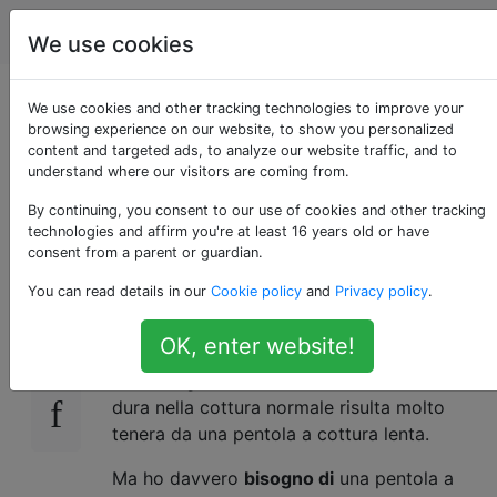
cucinando
Tag
Account
We use cookies
Cottura lenta senza
We use cookies and other tracking technologies to improve your
browsing experience on our website, to show you personalized
content and targeted ads, to analyze our website traffic, and to
pentola a cottura
understand where our visitors are coming from.
lenta
By continuing, you consent to our use of cookies and other tracking
technologies and affirm you're at least 16 years old or have
consent from a parent or guardian.
You can read details in our
Cookie policy
and
Privacy policy
.
Sento spesso persone che mi raccontano di
33
quanto siano meravigliose le loro pentole a
OK, enter website!
cottura lenta (AKA "crock pot"). In molti casi
hanno ragione: la carne che tende a risultare
dura nella cottura normale risulta molto
tenera da una pentola a cottura lenta.
Ma ho davvero
bisogno di
una pentola a