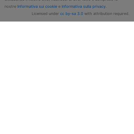
nostre
Informativa sui cookie
e
Informativa sulla privacy
.
Licensed under
cc by-sa 3.0
with attribution required.