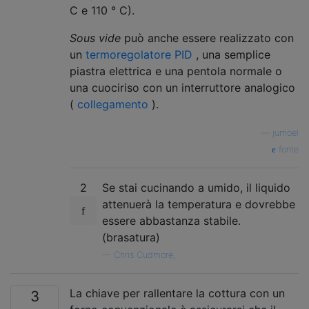
C e 110 ° C).
Sous vide
può anche essere realizzato con
un
termoregolatore PID
, una semplice
piastra elettrica e una pentola normale o
una cuociriso con un interruttore analogico
(
collegamento
).
—
jumoel
fonte
2
Se stai cucinando a umido, il liquido
attenuerà la temperatura e dovrebbe
essere abbastanza stabile.
(brasatura)
—
Chris Cudmore,
La chiave per rallentare la cottura con un
3