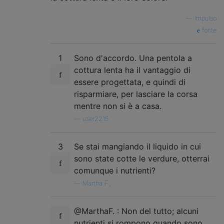
—
impulso
fonte
1
Sono d'accordo. Una pentola a
cottura lenta ha il vantaggio di
essere progettata, e quindi di
risparmiare, per lasciare la corsa
mentre non si è a casa.
—
user2215
3
Se stai mangiando il liquido in cui
sono state cotte le verdure, otterrai
comunque i nutrienti?
—
Martha F.,
@MarthaF. : Non del tutto; alcuni
nutrienti si rompono quando sono