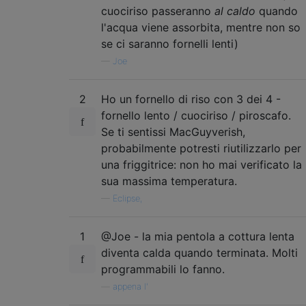
cuociriso passeranno
al caldo
quando
l'acqua viene assorbita, mentre non so
se ci saranno fornelli lenti)
—
Joe
2
Ho un fornello di riso con 3 dei 4 -
fornello lento / cuociriso / piroscafo.
Se ti sentissi MacGuyverish,
probabilmente potresti riutilizzarlo per
una friggitrice: non ho mai verificato la
sua massima temperatura.
—
Eclipse,
1
@Joe - la mia pentola a cottura lenta
diventa calda quando terminata. Molti
programmabili lo fanno.
—
appena l'