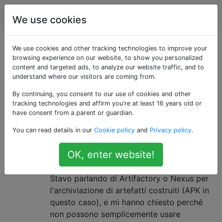
DevOps
Tag
Account
We use cookies
Domande taggate
We use cookies and other tracking technologies to improve your
browsing experience on our website, to show you personalized
content and targeted ads, to analyze our website traffic, and to
«bitbucket-server»
understand where our visitors are coming from.
By continuing, you consent to our use of cookies and other
Quali sono i motivi per non usare
5
tracking technologies and affirm you're at least 16 years old or
Bitbucket-server per archiviare
have consent from a parent or guardian.
artefatti?
You can read details in our
Cookie policy
and
Privacy policy
.
Sto lavorando con un'azienda che sta
OK, enter website!
creando un nuovo progetto e stiamo
parlando di quali strumenti usare per cosa.
Stavo parlando di Artifactory o Nexus per
l'archiviazione di artefatti costruiti (APK in
questo caso), e mi hanno chiesto perché
non possono semplicemente usare