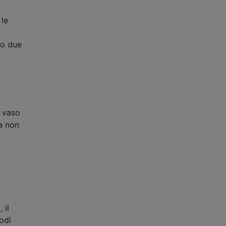
 le
no due
n vaso
ra non
 il
odi