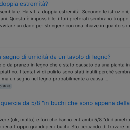
 doppia estremità?
semblare. Ha viti a doppia estremità. Secondo le istruzioni,
ani. Questo è impossibile: i fori preforati sembrano troppo
a avvitare un dado per stringere con una chiave in quanto so
segno di umidità da un tavolo di legno?
lo da pranzo in legno che è stato causato da una pianta i
attino. I tentativi di pulirlo sono stati inutili perché semb
e, ma un segno nel legno probabilmente a causa …
isture
i quercia da 5/8 "in buchi che sono appena della
vere (ok, molto) e fori che hanno entrambi 5/8 "di diametro,
appena troppo grandi per i buchi. Sto cercando di trovare m