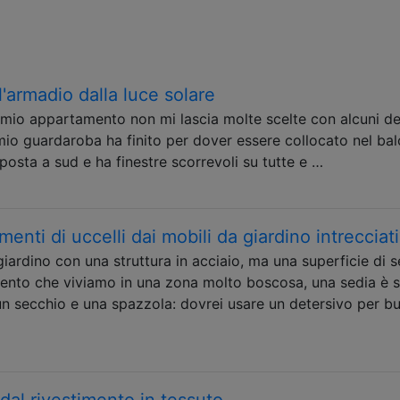
l'armadio dalla luce solare
 mio appartamento non mi lascia molte scelte con alcuni de
l mio guardaroba ha finito per dover essere collocato nel ba
posta a sud e ha finestre scorrevoli su tutte e …
nti di uccelli dai mobili da giardino intrecciati
iardino con una struttura in acciaio, ma una superficie di 
ento che viviamo in una zona molto boscosa, una sedia è s
 secchio e una spazzola: dovrei usare un detersivo per b
al rivestimento in tessuto