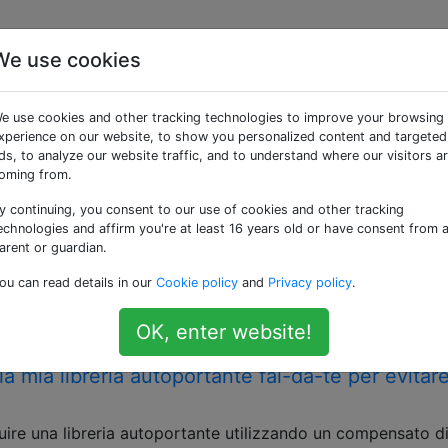
We use cookies
 «furniture»
e use cookies and other tracking technologies to improve your browsing
xperience on our website, to show you personalized content and targeted
ili
ds, to analyze our website traffic, and to understand where our visitors a
oming from.
 regolabile in altezza?
y continuing, you consent to our use of cookies and other tracking
rivania regolabile in altezza? Sono interessato a creare un
echnologies and affirm you're at least 16 years old or have consent from 
 essere facilmente regolata per stare in piedi o seduta. Il
arent or guardian.
rebbe essere elettrico o meccanico, purché non sia tropp
ou can read details in our
Cookie policy
and
Privacy policy
.
po per essere …
OK, enter website!
 la mia libreria autoportante fai-da-te per evitar
uire una libreria autoportante utilizzando un compensato di