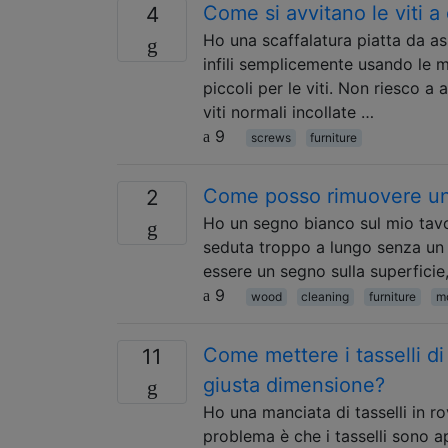
Come si avvitano le viti a
4
Ho una scaffalatura piatta da as
infili semplicemente usando le m
piccoli per le viti. Non riesco 
viti normali incollate …
9
screws
furniture
Come posso rimuovere un 
2
Ho un segno bianco sul mio tavo
seduta troppo a lungo senza un pi
essere un segno sulla superfici
9
wood
cleaning
furniture
mo
Come mettere i tasselli d
11
giusta dimensione?
Ho una manciata di tasselli in ro
problema è che i tasselli sono 