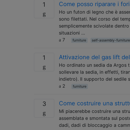
Come posso riparare i fori
1
Ho un futon di legno che è assemb
sono filettati. Nel corso del temp
semplicemente scivolate dentro 
situazioni …
7
furniture
self-assembly-furnitur
Attivazione del gas lift de
1
Ho ordinato un sedia da Argos tu
sollevare la sedia, in effetti, t
indietro). Il supporto del sedile
2
furniture
Come costruire una strutt
3
Mi piacerebbe costruire una stru
assemblata e smontata sul post
dadi, dadi di bloccaggio a camma