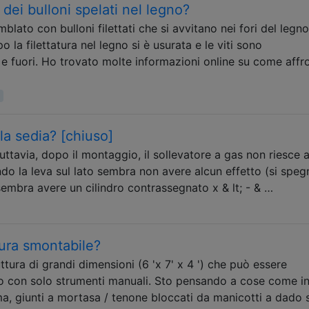
 dei bulloni spelati nel legno?
lato con bulloni filettati che si avvitano nei fori del legn
o la filettatura nel legno si è usurata e le viti sono
e fuori. Ho trovato molte informazioni online su come affr
e
lla sedia? [chiuso]
ttavia, dopo il montaggio, il sollevatore a gas non riesce 
irando la leva sul lato sembra non avere alcun effetto (si speg
 sembra avere un cilindro contrassegnato x & lt; - & …
ura smontabile?
ttura di grandi dimensioni (6 'x 7' x 4 ') che può essere
o con solo strumenti manuali. Sto pensando a cose come in
, giunti a mortasa / tenone bloccati da manicotti a dado s