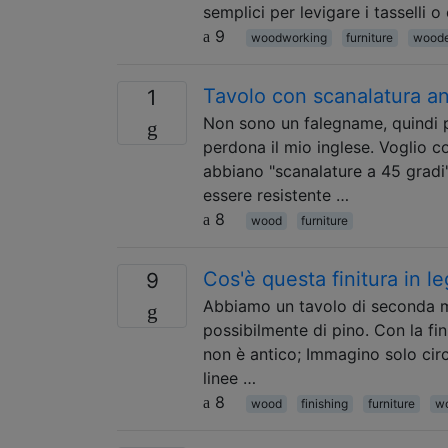
semplici per levigare i tasselli o
9
woodworking
furniture
woode
Tavolo con scanalatura an
1
Non sono un falegname, quindi p
perdona il mio inglese. Voglio c
abbiano "scanalature a 45 gradi"
essere resistente …
8
wood
furniture
Cos'è questa finitura in 
9
Abbiamo un tavolo di seconda man
possibilmente di pino. Con la fin
non è antico; Immagino solo circ
linee …
8
wood
finishing
furniture
wo