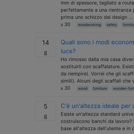
mm di spessore, tagliato a router
perfettamente a una rientranza
prima uno schizzo del design …
30
woodworking
safety
furnitu
Quali sono i modi economi
14
luce?
Ho rimosso dalla mia casa divers
sostituirli con scaffalature. Esi
da riempire). Vorrei che gli sca
simili). Alcuni degli scaffali che
30
wood
furniture
wooden-furn
C'è un'altezza ideale per
5
Esiste un'altezza standard unive
costruiscono banchi da lavoro? I
base all'altezza dell'utente e in