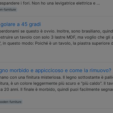
 espandere i fori. Non ho una levigatrice elettrica e …
n-furniture
golare a 45 gradi
erdonami se questo è ovvio. Inoltre, sono brasiliano, quind
ostruire un tavolo con solo 3 lastre MDF, ma voglio che gli 
, in questo modo: Poiché è un tavolo, la piastra superiore 
legno morbido e appiccicoso e come la rimuovo?
o con una finitura misteriosa. Il legno sottostante è palli
itura, è un colore leggermente più scuro e "più caldo". Il ta
a 20 anni. Il finale è morbido, quindi puoi facilmente segna
oden-furniture