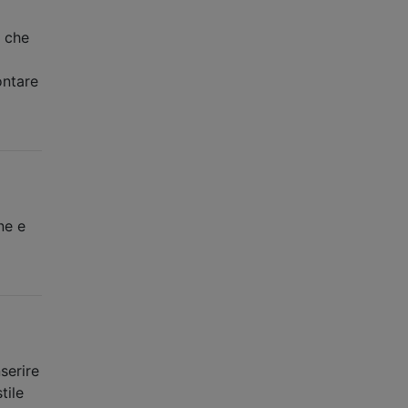
o che
ontare
a
ne e
serire
tile