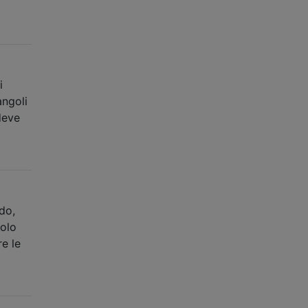
i
angoli
deve
do,
volo
re le