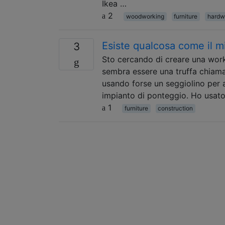
Ikea …
2
woodworking
furniture
hardw
Esiste qualcosa come il m
3
Sto cercando di creare una works
sembra essere una truffa chiam
usando forse un seggiolino per a
impianto di ponteggio. Ho usat
1
furniture
construction