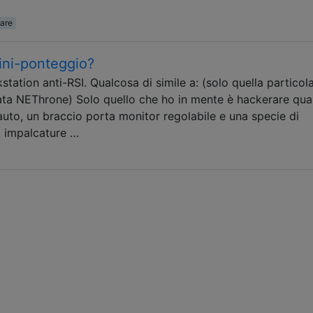
are
ini-ponteggio?
tation anti-RSI. Qualcosa di simile a: (solo quella particol
ata NEThrone) Solo quello che ho in mente è hackerare qua
uto, un braccio porta monitor regolabile e una specie di
o impalcature …