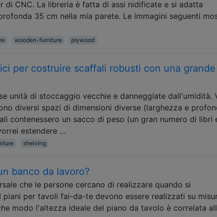
 di CNC. La libreria è fatta di assi nidificate e si adatta
 profonda 35 cm nella mia parete. Le immagini seguenti mo
re
wooden-furniture
plywood
ci per costruire scaffali robusti con una grande
e unità di stoccaggio vecchie e danneggiate dall'umidità. 
stono diversi spazi di dimensioni diverse (larghezza e profon
ffali contenessero un sacco di peso (un gran numero di libri 
 vorrei estendere …
iture
shelving
 un banco da lavoro?
rsale che le persone cercano di realizzare quando si
 piani per tavoli fai-da-te devono essere realizzati su misur
 che modo l'altezza ideale del piano da tavolo è correlata al