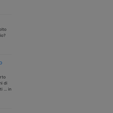
olto
io?
o
rto
i di
 ... in