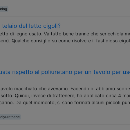
ring
telaio del letto cigoli?
tto di legno usato. Va tutto bene tranne che scricchiola m
m). Qualche consiglio su come risolvere il fastidioso cigol
busta rispetto al poliuretano per un tavolo per us
 tavolo macchiato che avevamo. Facendolo, abbiamo scope
otto. Quindi, invece di trattenere, ho applicato circa 4 man
arino. Da quel momento, si sono formati alcuni piccoli punti
olyurethane