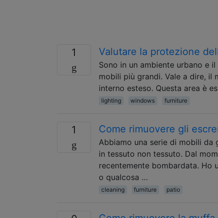
Valutare la protezione del
1
Sono in un ambiente urbano e il
mobili più grandi. Vale a dire, i
interno esteso. Questa area è es
lighting
windows
furniture
Come rimuovere gli escreme
1
Abbiamo una serie di mobili da g
in tessuto non tessuto. Dal mom
recentemente bombardata. Ho un
o qualcosa …
cleaning
furniture
patio
Come rimuovere la muffa d