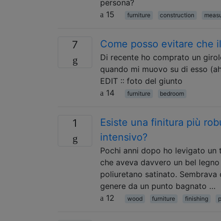
persona?
15
furniture
construction
measu
Come posso evitare che il 
7
Di recente ho comprato un girole
quando mi muovo su di esso (ahe
EDIT :: foto del giunto
14
furniture
bedroom
Esiste una finitura più ro
1
intensivo?
Pochi anni dopo ho levigato un
che aveva davvero un bel legno s
poliuretano satinato. Sembrava c
genere da un punto bagnato …
12
wood
furniture
finishing
p