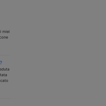
i miei
lcone
?
seduta
tata
ucato