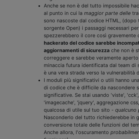
Anche se non è del tutto impossibile hac
al punto in cui la
maggior parte delle
tra
sono nascoste dal codice HTML, (dopo tu
sorgente Open) i passaggi necessari per
spezzerebbero il core così gravemente 
hackerato del codice sarebbe incompati
aggiornamenti di sicurezza
che non è st
correggere e sarebbe veramente aperto 
minaccia futura identificata dal team di
è una vera strada verso la vulnerabilità 
I moduli più significativi o utili hanno un
di codice che è difficile da nascondere s
significative. Se stai usando 'viste', 'cck'
'imagecache', 'jquery', aggregazione css,
qualcosa di utile sul tuo sito -
qualcuno 
Nasconderlo del tutto richiederebbe in 
conversione totale delle funzioni del te
Anche allora, l'oscuramento
probabilme