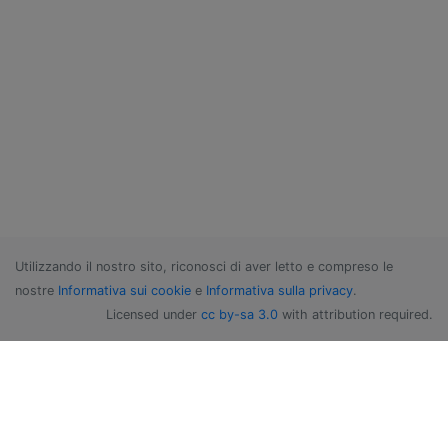
Utilizzando il nostro sito, riconosci di aver letto e compreso le
nostre
Informativa sui cookie
e
Informativa sulla privacy
.
Licensed under
cc by-sa 3.0
with attribution required.