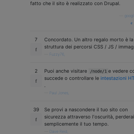
fatto che il sito è realizzato con Drupal.
—
googl
7
Concordato. Un altro regalo morto è la
struttura dei percorsi CSS / JS / immag
—
Fuzzy76,
2
Puoi anche visitare
e vedere c
/node/1
succede o controllare le
intestazioni H
.
—
Paul Jones,
39
Se provi a nascondere il tuo sito con
sicurezza attraverso l'oscurità, perdera
semplicemente il tuo tempo.
—
Dave Reid,