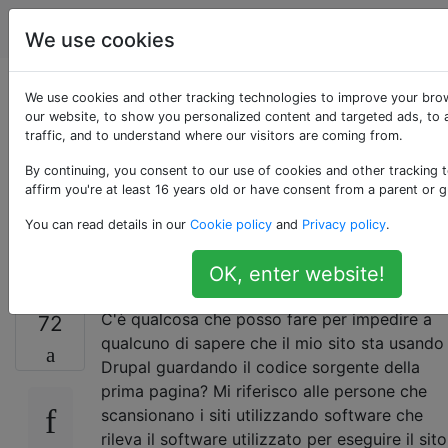
Drupal
Tag
Account
We use cookies
Come posso oscurare
We use cookies and other tracking technologies to improve your bro
our website, to show you personalized content and targeted ads, to 
traffic, and to understand where our visitors are coming from.
ciò che sto usando
By continuing, you consent to our use of cookies and other tracking 
per gestire il mio
affirm you're at least 16 years old or have consent from a parent or g
You can read details in our
Cookie policy
and
Privacy policy
.
sito?
OK, enter website!
C'è qualcosa che posso fare per impedire a
72
qualcuno di sapere che il mio sito sta usando
Drupal guardando il codice sorgente della
prima pagina? Mi riferisco alle persone che
scansionano i siti utilizzando software che
rileva il software utilizzato per eseguire il sito