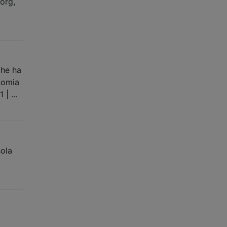
org,
che ha
onomia
1 | …
sola