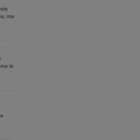
iste
ws, ma
e
 ma le
re