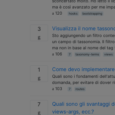
sconcertato molto. Ho letto il l
ma è così avanzato per me imp
120
hooks
bootstrapping
Visualizza il nome tassonom
3
Sto aggiungendo un filtro contes
un campo di tassonomia. Il filtro
ma non in base al nome del tag t
106
7
taxonomy-terms
views
Come devo implementare
1
Quali sono i fondamenti dell'att
domanda, per evitare di dover r
103
7
routes
Quali sono gli svantaggi de
7
views-args, ecc.?