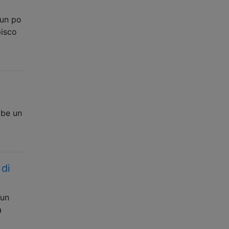
 un po
pisco
bbe un
 di
 un
a