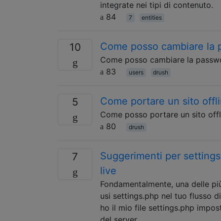
integrate nei tipi di contenuto.
84
7
entities
Come posso cambiare la p
10
Come posso cambiare la passwor
83
users
drush
Come portare un sito off
5
Come posso portare un sito off
80
drush
Suggerimenti per settings.
7
live
Fondamentalmente, una delle più 
usi settings.php nel tuo flusso 
ho il mio file settings.php impo
del server, …