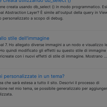
 creata utilizzando db_select ()
ene creata usando db_select () in modo programmatico. Es
al Abstraction Layer? È simile all'output della query in Vie
o personalizzato a scopo di debug.
llo stile dell'immagine
al 7. Ho allegato diverse immagini a un nodo e visualizzo l
Ho quindi modificato gli effetti su questo stile di immagine
icreate con i nuovi effetti di stile di immagine. Mostrano …
i personalizzate in un tema?
 che sarà estesa a tutto il sito. Descrivi il processo di
ione nel mio tema, se possibile generalizzalo per aggiunge
izzata.