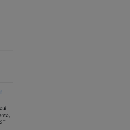
r
cui
ento,
OST