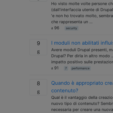
Ho visto molte volte persone che
(dall'interfaccia utente di Drupa
'e non ho trovato molto, sembra 
che rappresenta un …
96
security
I moduli non abilitati infl
9
Avere moduli Drupal presenti, ma 
Drupal? Per dirla in altro modo .
impatto positivo sulle prestazio
91
7
performance
Quando è appropriato crea
8
contenuto?
Qual è il vantaggio della creazio
nuovo tipo di contenuto? Sembra
necessaria per creare una nuova