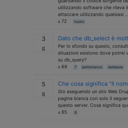
guardando il codice sorgente del
utilizzando software che rileva i
attaccare utilizzando qualsiasi 
72
hooks
Dato che db_select è molt
3
Per lo sfondo su questo, consulta
situazioni esistono dove potrei 
su db_query?
69
7
performance
database
Che cosa significa "Il nom
5
Sto eseguendo un sito Web Drup
pagina bianca con solo il seguen
questo server. Cosa significa 
65
8