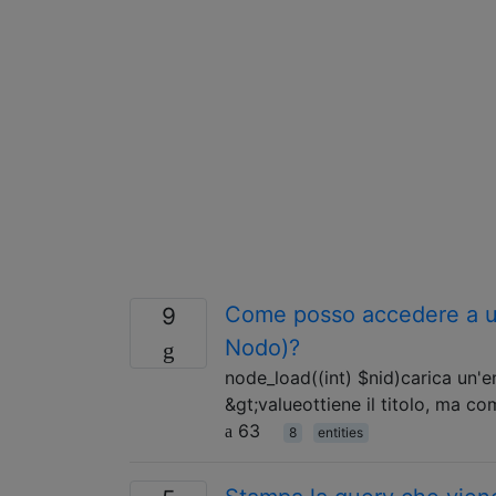
Come posso accedere a un
9
Nodo)?
node_load((int) $nid)carica un'
&gt;valueottiene il titolo, ma c
63
8
entities