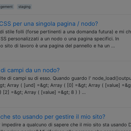
agement
staging
SS per una singola pagina / nodo?
di stile folli (forse pertinenti a una domanda futura) e mi ch
S personalizzati a un nodo o una pagina specifici. In
o sito di lavoro è una pagina del pannello e ha un …
 di campi da un nodo?
te di campi su di esso. Quando guardo l' node_load()outpu
t; Array ( [und] =&gt; Array ( [0] =&gt; Array ( [value] =&gt
) [2] =&gt; Array ( [value] =&gt; 8 ) ) …
he sto usando per gestire il mio sito?
 impedire a qualcuno di sapere che il mio sito sta usando 