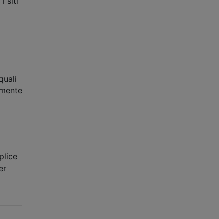
 siti
quali
amente
plice
er