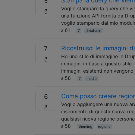
Stampa la query che viene
5
Voglio stampare la query che vi
una funzione API fornita da Drup
voglio stamparlo dal mio modul
61
7
database
Ricostruisci le immagini da
7
Ho uno stile di immagine in Drup
immagini in base a questo stile. 
immagini esistenti non vengono r
58
7
media
Come posso creare region
6
Voglio aggiungere una nuova area
inserimento di questa nuova reg
qualsiasi nuova regione personal
58
theming
regions