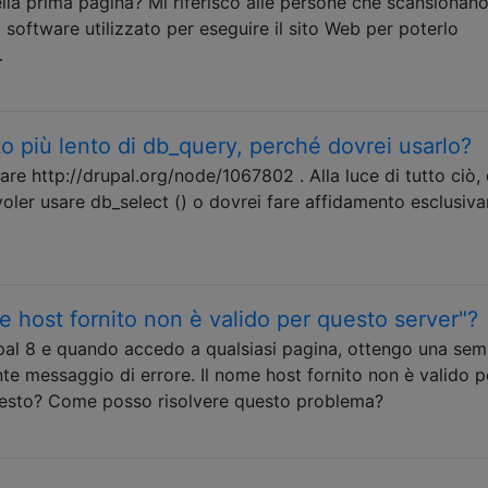
la prima pagina? Mi riferisco alle persone che scansionano i
l software utilizzato per eseguire il sito Web per poterlo
…
o più lento di db_query, perché dovrei usarlo?
re http://drupal.org/node/1067802 . Alla luce di tutto ciò, 
voler usare db_select () o dovrei fare affidamento esclusiv
e host fornito non è valido per questo server"?
al 8 e quando accedo a qualsiasi pagina, ottengo una sem
te messaggio di errore. Il nome host fornito non è valido p
questo? Come posso risolvere questo problema?