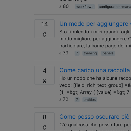
80
workflows
configuration-man
Un modo per aggiungere C
14
Sto ripulendo i miei grandi fogli 
modo migliore per aggiungere CS
particolare, la home page del mi
79
7
theming
panels
Come carico una raccolta
4
Ho un nodo che ha alcune raccol
vedo: [field_rich_text_group] =&g
[1] =&gt; Array ( [value] =&gt; 7 
72
7
entities
Come posso oscurare ciò c
8
C'è qualcosa che posso fare per