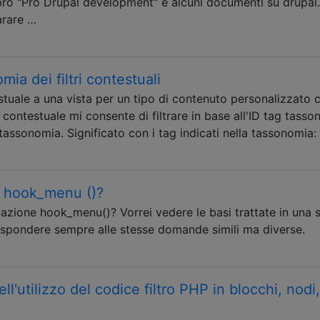
ibro "Pro Drupal development" e alcuni documenti su drupal.
arare …
ia dei filtri contestuali
tuale a una vista per un tipo di contenuto personalizzato 
 contestuale mi consente di filtrare in base all'ID tag tass
assonomia. Significato con i tag indicati nella tassonomia: 
 hook_menu ()?
uazione hook_menu()? Vorrei vedere le basi trattate in una 
ispondere sempre alle stesse domande simili ma diverse.
ll'utilizzo del codice filtro PHP in blocchi, nodi,