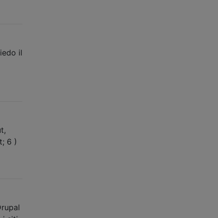
iedo il
t,
; 6 )
Drupal