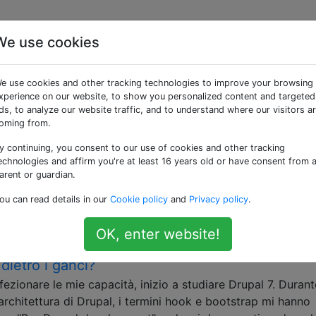
We use cookies
e use cookies and other tracking technologies to improve your browsing
xperience on our website, to show you personalized content and targeted
nistratori Drupal
ds, to analyze our website traffic, and to understand where our visitors a
oming from.
ni di directory consigliate?
y continuing, you consent to our use of cookies and other tracking
re un sito Drupal 7 e non riesco a trovare alcuna document
echnologies and affirm you're at least 16 years old or have consent from 
orizzazioni di file e directory consigliate per la sicurezza
arent or guardian.
lt/files/(sub anche le directory?), settings.php, .htaccessE
ou can read details in our
Cookie policy
and
Privacy policy
.
essere a conoscenza.
OK, enter website!
dietro i ganci?
ezionare le mie capacità, inizio a studiare Drupal 7. Durant
architettura di Drupal, i termini hook e bootstrap mi hanno