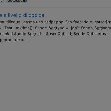
ce
bootstrapping
 a livello di codice
multilingue usando uno script php. Sto facendo questo: $
 = "Test ".mktime(); $node-&gt;type = "job"; $node-&gt;lan
is enabled $node-&gt;uid = $user-&gt;uid; $node-&gt;status = 1
&gt;promote = …