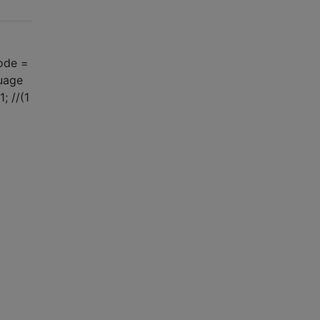
node =
guage
; //(1