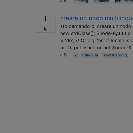
8
caching
database
performan
creare un nodo multilingue
1
sto cercando di creare un nodo 
new stdClass(); $node-&gt;title
= 'de'; // Or e.g. 'en' if locale 
or 0): published or not $node-
8
7
i18n-l10n
bootstrapping