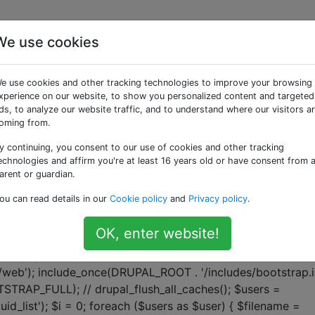
We use cookies
 «bootstrapping»
e use cookies and other tracking technologies to improve your browsing
xperience on our website, to show you personalized content and targeted
dietro i ganci?
ds, to analyze our website traffic, and to understand where our visitors a
oming from.
ezionare le mie capacità, inizio a studiare Drupal 7. Durant
architettura di Drupal, i termini hook e bootstrap mi hanno
y continuing, you consent to our use of cookies and other tracking
ibro "Pro Drupal development" e alcuni documenti su drupal.
echnologies and affirm you're at least 16 years old or have consent from 
arent or guardian.
arare …
ou can read details in our
Cookie policy
and
Privacy policy
.
OK, enter website!
amente per file PHP autonomo?
 &lt;?php define('DRUPAL_ROOT',
/web'); include_once(DRUPAL_ROOT . '/includes/bootstrap.in
RAP_FULL); // drupal_flush_all_caches(); $users =
'uid_list'); $i = 0; foreach ($users as $user) { $filename =