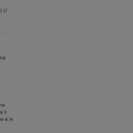
} //
 ma
?
ana
 il
e è in