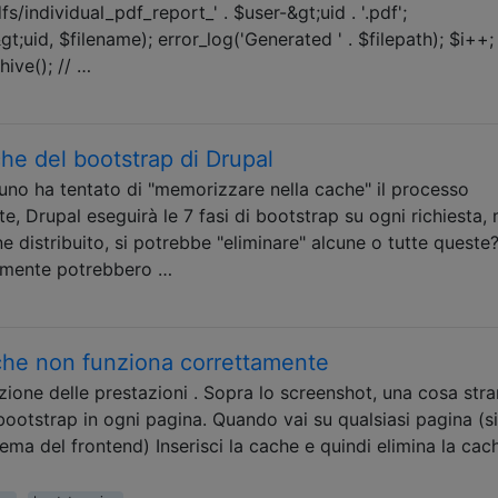
s/individual_pdf_report_' . $user-&gt;uid . '.pdf';
uid, $filename); error_log('Generated ' . $filepath); $i++; 
ive(); // …
he del bootstrap di Drupal
uno ha tentato di "memorizzare nella cache" il processo
, Drupal eseguirà le 7 fasi di bootstrap su ogni richiesta,
e distribuito, si potrebbe "eliminare" alcune o tutte queste
n mente potrebbero …
cache non funziona correttamente
zione delle prestazioni . Sopra lo screenshot, una cosa str
ootstrap in ogni pagina. Quando vai su qualsiasi pagina (sia
ema del frontend) Inserisci la cache e quindi elimina la cach