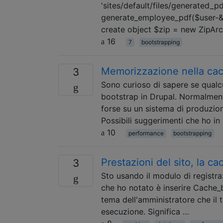
'sites/default/files/generated_pdf
generate_employee_pdf($user-&gt;
create object $zip = new ZipArch
16
7
bootstrapping
Memorizzazione nella cac
3
Sono curioso di sapere se qualc
bootstrap in Drupal. Normalmente
forse su un sistema di produzion
Possibili suggerimenti che ho i
10
performance
bootstrapping
Prestazioni del sito, la 
3
Sto usando il modulo di registra
che ho notato è inserire Cache_b
tema dell'amministratore che il t
esecuzione. Significa …