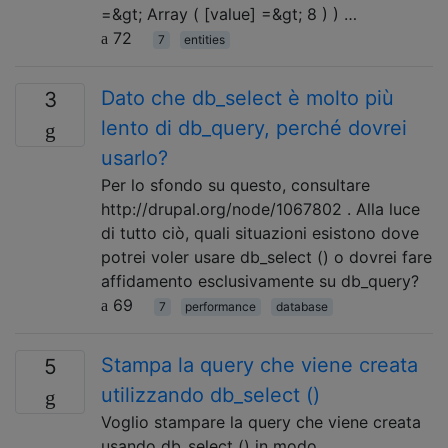
=&gt; Array ( [value] =&gt; 8 ) ) …
72
7
entities
Dato che db_select è molto più
3
lento di db_query, perché dovrei
usarlo?
Per lo sfondo su questo, consultare
http://drupal.org/node/1067802 . Alla luce
di tutto ciò, quali situazioni esistono dove
potrei voler usare db_select () o dovrei fare
affidamento esclusivamente su db_query?
69
7
performance
database
Stampa la query che viene creata
5
utilizzando db_select ()
Voglio stampare la query che viene creata
usando db_select () in modo