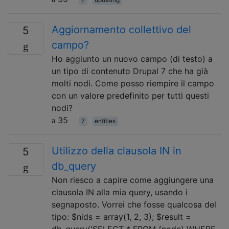
Aggiornamento collettivo del
5
campo?
Ho aggiunto un nuovo campo (di testo) a
un tipo di contenuto Drupal 7 che ha già
molti nodi. Come posso riempire il campo
con un valore predefinito per tutti questi
nodi?
35
7
entities
Utilizzo della clausola IN in
5
db_query
Non riesco a capire come aggiungere una
clausola IN alla mia query, usando i
segnaposto. Vorrei che fosse qualcosa del
tipo: $nids = array(1, 2, 3); $result =
db_query('SELECT * FROM {node} WHERE