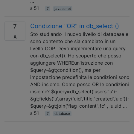
…
51
7
javascript
Condizione "OR" in db_select ()
7
Sto studiando il nuovo livello di database e
sono contento che sia cambiato in un
livello OOP. Devo implementare una query
con db_select(). Ho scoperto che posso
aggiungere WHEREun'istruzione con
$query-&gt;condition(), ma per
impostazione predefinita le condizioni sono
AND insieme. Come posso OR le condizioni
insieme? $query=db_select('users','u')-
&gt;fields('u',array('uid','title','created','uid'));
$query-&gt;join('flag_content','fc' , 'u.uid …
51
7
database