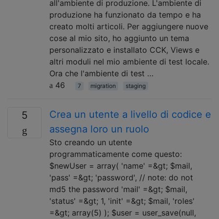
all'ambiente di produzione. L'ambiente di
produzione ha funzionato da tempo e ha
creato molti articoli. Per aggiungere nuove
cose al mio sito, ho aggiunto un tema
personalizzato e installato CCK, Views e
altri moduli nel mio ambiente di test locale.
Ora che l'ambiente di test …
46
7
migration
staging
Crea un utente a livello di codice e
5
assegna loro un ruolo
Sto creando un utente
programmaticamente come questo:
$newUser = array( 'name' =&gt; $mail,
'pass' =&gt; 'password', // note: do not
md5 the password 'mail' =&gt; $mail,
'status' =&gt; 1, 'init' =&gt; $mail, 'roles'
=&gt; array(5) ); $user = user_save(null,