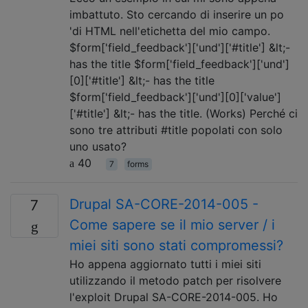
imbattuto. Sto cercando di inserire un po
'di HTML nell'etichetta del mio campo.
$form['field_feedback']['und']['#title'] &lt;-
has the title $form['field_feedback']['und']
[0]['#title'] &lt;- has the title
$form['field_feedback']['und'][0]['value']
['#title'] &lt;- has the title. (Works) Perché ci
sono tre attributi #title popolati con solo
uno usato?
40
7
forms
Drupal SA-CORE-2014-005 -
7
Come sapere se il mio server / i
miei siti sono stati compromessi?
Ho appena aggiornato tutti i miei siti
utilizzando il metodo patch per risolvere
l'exploit Drupal SA-CORE-2014-005. Ho