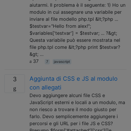
aiutarmi. Il problema è il seguente: 1) Ho un
modulo in cui assegnare una variabile per
inviare al file modello php.tpl &lt;?php ...
$testvar="Hello from alex!";
$variables['testvar'] = $testvar; ... ?&gt;
Questa variabile può essere mostrata nel
file php.tpl come &lt;?php print $testvar?
&gt; …
37
7
javascript
Aggiunta di CSS e JS al modulo
3
con allegati
Devo aggiungere alcuni file CSS e
JavaScript esterni e locali a un modulo, ma
non riesco a trovare il modo giusto per
farlo. Devo semplicemente aggiungere i
percorsi e gli URL per i file JS e CSS?
Presumo $form['#attached']['css'][]e