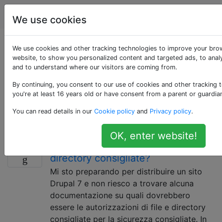
Drupal
Tag
Account
We use cookies
Domande taggate
We use cookies and other tracking technologies to improve your bro
website, to show you personalized content and targeted ads, to analy
and to understand where our visitors are coming from.
«7»
By continuing, you consent to our use of cookies and other tracking 
you're at least 16 years old or have consent from a parent or guardia
I tag di versione devono essere utilizzati per domande
che si applicano solo a una versione, non solo per dire
You can read details in our
Cookie policy
and
Privacy policy
.
quale versione sta utilizzando un sito.
OK, enter website!
Quali sono le autorizzazioni di
11
directory consigliate?
Mi sto preparando per distribuire un sito
Drupal 7 e non riesco a trovare alcuna
documentazione su quali dovrebbero
essere le autorizzazioni di file e directory
consigliate per la sicurezza consigliate. In