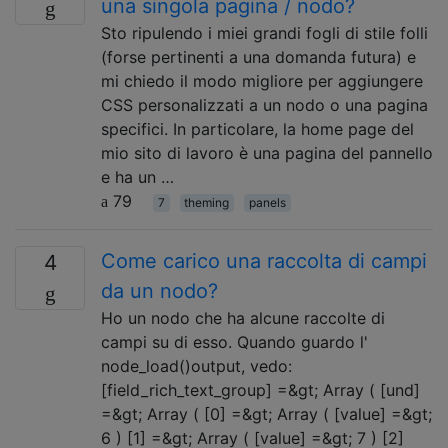
una singola pagina / nodo?
Sto ripulendo i miei grandi fogli di stile folli
(forse pertinenti a una domanda futura) e
mi chiedo il modo migliore per aggiungere
CSS personalizzati a un nodo o una pagina
specifici. In particolare, la home page del
mio sito di lavoro è una pagina del pannello
e ha un …
79
7
theming
panels
Come carico una raccolta di campi
4
da un nodo?
Ho un nodo che ha alcune raccolte di
campi su di esso. Quando guardo l'
node_load()output, vedo:
[field_rich_text_group] =&gt; Array ( [und]
=&gt; Array ( [0] =&gt; Array ( [value] =&gt;
6 ) [1] =&gt; Array ( [value] =&gt; 7 ) [2]