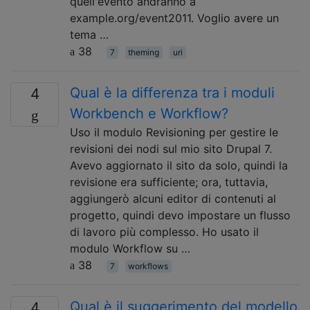
quell'evento andranno a
example.org/event2011. Voglio avere un
tema …
38
7
theming
uri
Qual è la differenza tra i moduli
4
Workbench e Workflow?
Uso il modulo Revisioning per gestire le
revisioni dei nodi sul mio sito Drupal 7.
Avevo aggiornato il sito da solo, quindi la
revisione era sufficiente; ora, tuttavia,
aggiungerò alcuni editor di contenuti al
progetto, quindi devo impostare un flusso
di lavoro più complesso. Ho usato il
modulo Workflow su …
38
7
workflows
Qual è il suggerimento del modello
4