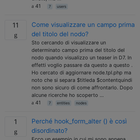
41
7
users
Come visualizzare un campo prima
11
del titolo del nodo?
Sto cercando di visualizzare un
determinato campo prima del titolo del
nodo quando visualizzo un teaser in D7. In
effetti voglio passare da questo a questo .
Ho cercato di aggiornare node.tpl.php ma
noto che si separa $titleda $contentquindi
non sono sicuro di come affrontarlo. Dopo
alcune ricerche ho scoperto …
41
7
entities
nodes
Perché hook_form_alter () è così
1
disordinato?
Ecco un esempio in cui mi sono appena