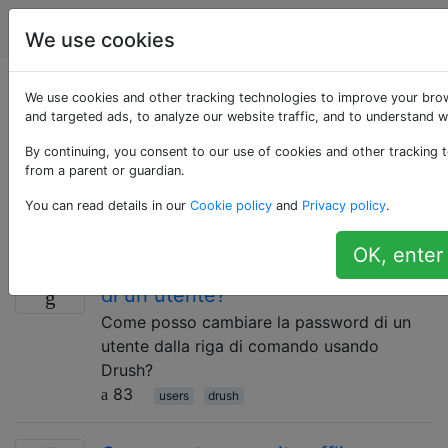
Drupal
Tag
Account
We use cookies
Domande taggate
We use cookies and other tracking technologies to improve your bro
and targeted ads, to analyze our website traffic, and to understand w
«drush»
By continuing, you consent to our use of cookies and other tracking t
from a parent or guardian.
Usalo per domande sulla shell della riga di comando e
You can read details in our
Cookie policy
and
Privacy policy
.
l'interfaccia di scripting Unix per Drupal (aka Drush).
OK, enter
Come posso cambiare la password
10
di un utente?
Come posso cambiare la password di un
utente dalla riga di comando usando
Drush?
83
users
drush