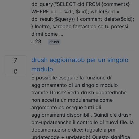
db_query("SELECT cid FROM {comments}
WHERE uid = %d", $uid); while($cid =
db_result($query)) { comment_delete($cid);
} Inoltre, sarebbe fantastico se tu potessi
dirmi come …
28
drush
drush aggiornatob per un singolo
7
modulo
È possibile eseguire la funzione di
aggiornamento di un singolo modulo
tramite Drush? Vedo drush updatedbche
non accetta un modulename come
argomento ed esegue tutti gli
aggiornamenti disponibili. Quindi c'è drush
pm-updateanche il controllo di nuovi file. la
documentazione dice: (uguale a pm-
updatecode + updatedb) Questo significa