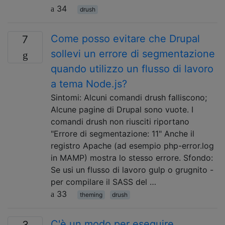
34
drush
Come posso evitare che Drupal
7
sollevi un errore di segmentazione
quando utilizzo un flusso di lavoro
a tema Node.js?
Sintomi: Alcuni comandi drush falliscono;
Alcune pagine di Drupal sono vuote. I
comandi drush non riusciti riportano
"Errore di segmentazione: 11" Anche il
registro Apache (ad esempio php-error.log
in MAMP) mostra lo stesso errore. Sfondo:
Se usi un flusso di lavoro gulp o grugnito -
per compilare il SASS del …
33
theming
drush
C'è un modo per eseguire
3