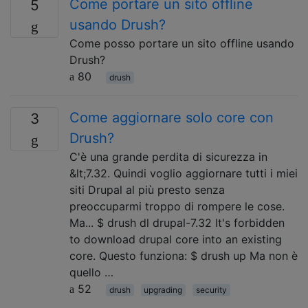
Come portare un sito offline
5
usando Drush?
Come posso portare un sito offline usando
Drush?
80
drush
Come aggiornare solo core con
3
Drush?
C'è una grande perdita di sicurezza in
&lt;7.32. Quindi voglio aggiornare tutti i miei
siti Drupal al più presto senza
preoccuparmi troppo di rompere le cose.
Ma... $ drush dl drupal-7.32 It's forbidden
to download drupal core into an existing
core. Questo funziona: $ drush up Ma non è
quello …
52
drush
upgrading
security