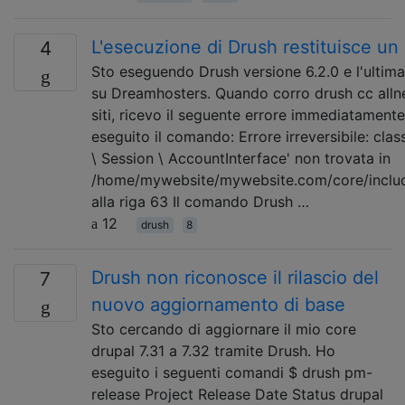
L'esecuzione di Drush restituisce un 
4
Sto eseguendo Drush versione 6.2.0 e l'ultim
su Dreamhosters. Quando corro drush cc allne
siti, ricevo il seguente errore immediatament
eseguito il comando: Errore irreversibile: clas
\ Session \ AccountInterface' non trovata in
/home/mywebsite/mywebsite.com/core/includ
alla riga 63 Il comando Drush …
12
drush
8
Drush non riconosce il rilascio del
7
nuovo aggiornamento di base
Sto cercando di aggiornare il mio core
drupal 7.31 a 7.32 tramite Drush. Ho
eseguito i seguenti comandi $ drush pm-
release Project Release Date Status drupal