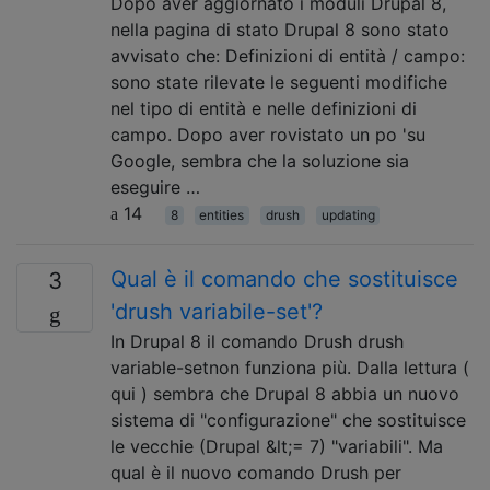
Dopo aver aggiornato i moduli Drupal 8,
nella pagina di stato Drupal 8 sono stato
avvisato che: Definizioni di entità / campo:
sono state rilevate le seguenti modifiche
nel tipo di entità e nelle definizioni di
campo. Dopo aver rovistato un po 'su
Google, sembra che la soluzione sia
eseguire …
14
8
entities
drush
updating
Qual è il comando che sostituisce
3
'drush variabile-set'?
In Drupal 8 il comando Drush drush
variable-setnon funziona più. Dalla lettura (
qui ) sembra che Drupal 8 abbia un nuovo
sistema di "configurazione" che sostituisce
le vecchie (Drupal &lt;= 7) "variabili". Ma
qual è il nuovo comando Drush per