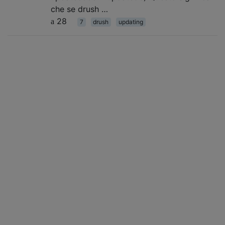
che se drush …
28
7
drush
updating