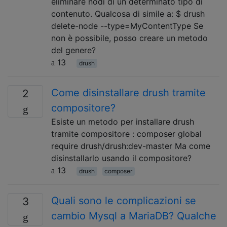
eliminare nodi di un determinato tipo di
contenuto. Qualcosa di simile a: $ drush
delete-node --type=MyContentType Se
non è possibile, posso creare un metodo
del genere?
13
drush
Come disinstallare drush tramite
2
compositore?
Esiste un metodo per installare drush
tramite compositore : composer global
require drush/drush:dev-master Ma come
disinstallarlo usando il compositore?
13
drush
composer
Quali sono le complicazioni se
3
cambio Mysql a MariaDB? Qualche