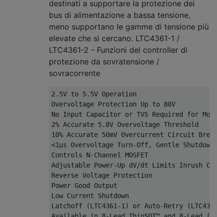
destinati a supportare la protezione dei
bus di alimentazione a bassa tensione,
meno supportano le gamme di tensione più
elevate che si cercano. LTC4361-1 /
LTC4361-2 - Funzioni del controller di
protezione da sovratensione /
sovracorrente
2.5V to 5.5V Operation

Overvoltage Protection Up to 80V

No Input Capacitor or TVS Required for Most
2% Accurate 5.8V Overvoltage Threshold

10% Accurate 50mV Overcurrent Circuit Break
<1μs Overvoltage Turn-Off, Gentle Shutdown

Controls N-Channel MOSFET

Adjustable Power-Up dV/dt Limits Inrush Cur
Reverse Voltage Protection

Power Good Output

Low Current Shutdown

Latchoff (LTC4361-1) or Auto-Retry (LTC4361