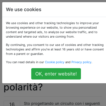
Ingegnere
Tag
We use cookies
Account
elettrico
We use cookies and other tracking technologies to improve your
Esiste un CI di
browsing experience on our website, to show you personalized
content and targeted ads, to analyze our website traffic, and to
understand where our visitors are coming from.
protezione da
By continuing, you consent to our use of cookies and other tracking
sovratensione,
technologies and affirm you're at least 16 years old or have consent
from a parent or guardian.
sovracorrente e
You can read details in our
Cookie policy
and
Privacy policy
.
inversione di
OK, enter website!
polarità?
Sto progettando un circuito con i seguenti
16