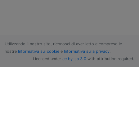
Utilizzando il nostro sito, riconosci di aver letto e compreso le
nostre
Informativa sui cookie
e
Informativa sulla privacy
.
Licensed under
cc by-sa 3.0
with attribution required.