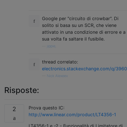
Google per "circuito di crowbar". Di
solito si basa su un SCR, che viene
attivato in una condizione di errore e a
sua volta fa saltare il fusibile.
—
jippie,
thread correlato:
electronics.stackexchange.com/q/396
—
Nick Alexeev
Risposte:
Prova questo IC:
2
http://www.linear.com/product/LT4356-1
LT4356-1 e -2 - Funzionalità di Limitatore di