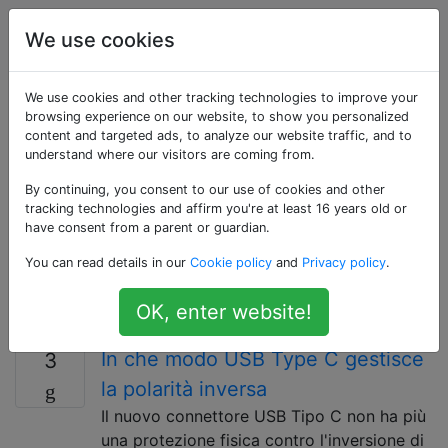
Ingegnere
Tag
We use cookies
Account
elettrico
We use cookies and other tracking technologies to improve your
Domande taggate
browsing experience on our website, to show you personalized
content and targeted ads, to analyze our website traffic, and to
understand where our visitors are coming from.
«polarity»
By continuing, you consent to our use of cookies and other
tracking technologies and affirm you're at least 16 years old or
La polarità è un'entità concettuale. Pole significa una
have consent from a parent or guardian.
direzione. Tuttavia, un oggetto è chiamato come
You can read details in our
Cookie policy
and
Privacy policy
.
"avente polarità" o "avente polarità specifica" significa
una preferenza per un comportamento differenziale di
OK, enter website!
qualcosa in direzione avanti e indietro.
In che modo USB Type C gestisce
3
la polarità inversa
Il nuovo connettore USB Tipo C non ha più
una protezione fisica contro l'inversione di