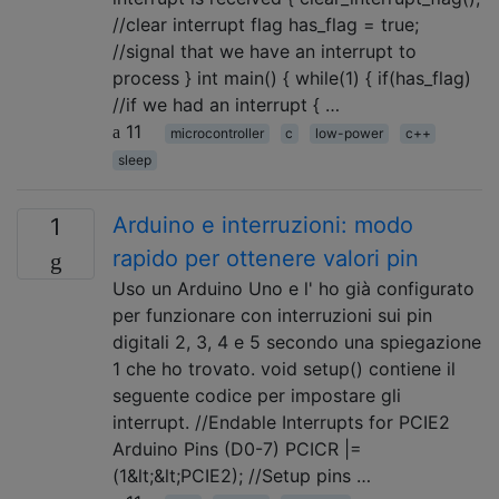
//clear interrupt flag has_flag = true;
//signal that we have an interrupt to
process } int main() { while(1) { if(has_flag)
//if we had an interrupt { …
11
microcontroller
c
low-power
c++
sleep
Arduino e interruzioni: modo
1
rapido per ottenere valori pin
Uso un Arduino Uno e l' ho già configurato
per funzionare con interruzioni sui pin
digitali 2, 3, 4 e 5 secondo una spiegazione
1 che ho trovato. void setup() contiene il
seguente codice per impostare gli
interrupt. //Endable Interrupts for PCIE2
Arduino Pins (D0-7) PCICR |=
(1&lt;&lt;PCIE2); //Setup pins …