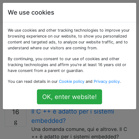
Ingegnere
Tag
We use cookies
Account
elettrico
We use cookies and other tracking technologies to improve your
Domande taggate
browsing experience on our website, to show you personalized
content and targeted ads, to analyze our website traffic, and to
understand where our visitors are coming from.
«c++»
By continuing, you consent to our use of cookies and other
tracking technologies and affirm you're at least 16 years old or
C ++ è un linguaggio di programmazione generico
have consent from a parent or guardian.
compilato che aggiunge funzionalità orientate agli
You can read details in our
Cookie policy
and
Privacy policy
.
oggetti e altri miglioramenti al linguaggio C, di cui è in
gran parte un superset. È popolare sia per lo sviluppo
OK, enter website!
di software embedded che per PC.
Il C ++ è adatto per i sistemi
16
embedded?
Una domanda comune, qui e altrove. Il C
++ è adatto per i sistemi embedded?