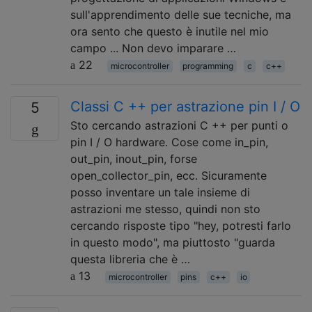
sull'apprendimento delle sue tecniche, ma
ora sento che questo è inutile nel mio
campo ... Non devo imparare …
22
microcontroller
programming
c
c++
Classi C ++ per astrazione pin I / O
5
Sto cercando astrazioni C ++ per punti o
pin I / O hardware. Cose come in_pin,
out_pin, inout_pin, forse
open_collector_pin, ecc. Sicuramente
posso inventare un tale insieme di
astrazioni me stesso, quindi non sto
cercando risposte tipo "hey, potresti farlo
in questo modo", ma piuttosto "guarda
questa libreria che è …
13
microcontroller
pins
c++
io