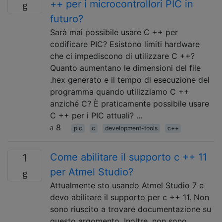
++ per i microcontrollori PIC in
futuro?
Sarà mai possibile usare C ++ per
codificare PIC? Esistono limiti hardware
che ci impediscono di utilizzare C ++?
Quanto aumentano le dimensioni del file
.hex generato e il tempo di esecuzione del
programma quando utilizziamo C ++
anziché C? È praticamente possibile usare
C ++ per i PIC attuali? …
8
pic
c
development-tools
c++
Come abilitare il supporto c ++ 11
1
per Atmel Studio?
Attualmente sto usando Atmel Studio 7 e
devo abilitare il supporto per c ++ 11. Non
sono riuscito a trovare documentazione su
questo argomento. Inoltre, non sono