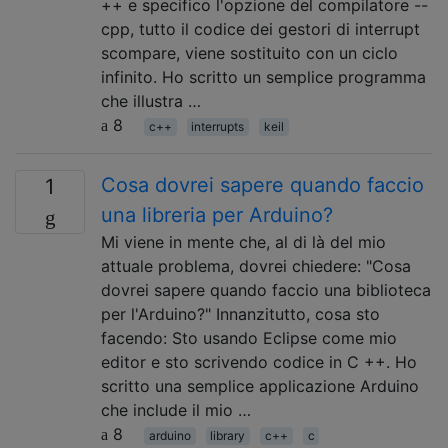
++ e specifico l'opzione del compilatore --
cpp, tutto il codice dei gestori di interrupt
scompare, viene sostituito con un ciclo
infinito. Ho scritto un semplice programma
che illustra …
8
c++
interrupts
keil
Cosa dovrei sapere quando faccio
1
una libreria per Arduino?
Mi viene in mente che, al di là del mio
attuale problema, dovrei chiedere: "Cosa
dovrei sapere quando faccio una biblioteca
per l'Arduino?" Innanzitutto, cosa sto
facendo: Sto usando Eclipse come mio
editor e sto scrivendo codice in C ++. Ho
scritto una semplice applicazione Arduino
che include il mio …
8
arduino
library
c++
c