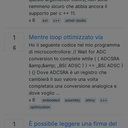
nemmeno sicuro che abbia ancora il
supporto per c ++ 11.
8
avr
c++
atmel-studio
Mentre loop ottimizzato via
1
Ho il seguente codice nel mio programma
di microcontrollore: // Wait for ADC
conversion to complete while ( ( ADCSRA
&amp;&amp; _BS( ADSC ) ) == _BS( ADSC )
) {} Dove ADCSRA è un registro che
cambierà il suo valore una volta
completata una conversione analogica e
dove voglio …
8
embedded
assembly
attiny
c++
optimization
È possibile leggere una firma del
1