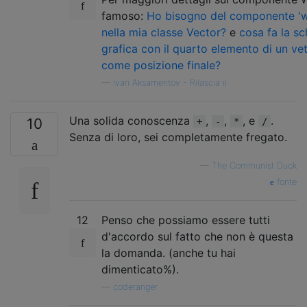
famoso:
Ho bisogno del componente 'w
nella mia classe Vector?
e
cosa fa la s
grafica con il quarto elemento di un ve
come posizione finale?
—
Ivan Aksamentov - Rilascia il
Una solida conoscenza
,
,
, e
.
10
+
-
*
/
Senza di loro, sei completamente fregato.
—
The Communist Duck
fonte
12
Penso che possiamo essere tutti
d'accordo sul fatto che non è questa
la domanda. (anche tu hai
dimenticato%).
—
coderanger