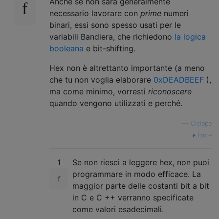
Anche se non sarà generalmente
necessario lavorare con
prime
numeri
binari, essi sono spesso usati per le
variabili Bandiera, che richiedono
la logica
booleana
e bit-shifting.
Hex non è altrettanto importante (a meno
che tu non voglia elaborare
0xDEADBEEF
),
ma come minimo, vorresti
riconoscere
quando vengono utilizzati e perché.
—
Ciclope
fonte
1
Se non riesci a leggere hex, non puoi
programmare in modo efficace. La
maggior parte delle costanti bit a bit
in C e C ++ verranno specificate
come valori esadecimali.