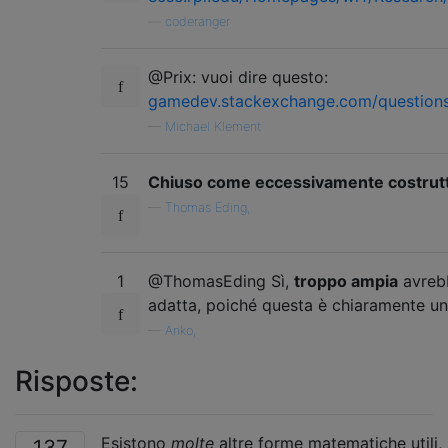
—
coderanger
@Prix: vuoi dire questo:
gamedev.stackexchange.com/question
—
Michael Klement
15
Chiuso come eccessivamente costrut
—
Thomas Eding,
1
@ThomasEding Sì,
troppo ampia
avrebb
adatta, poiché questa è chiaramente u
—
Anko,
Risposte:
Esistono
molte
altre forme matematiche utili,
137