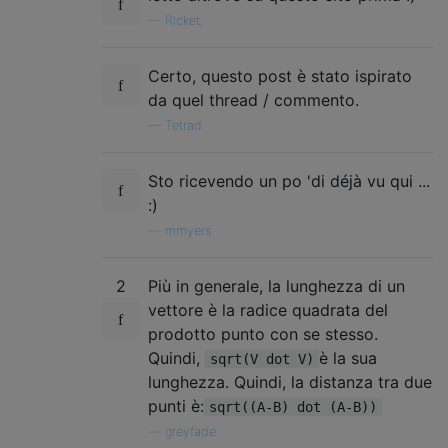
—
Ricket,
Certo, questo post è stato ispirato
da quel thread / commento.
—
Tetrad
Sto ricevendo un po 'di déjà vu qui ...
:)
—
mmyers
2
Più in generale, la lunghezza di un
vettore è la radice quadrata del
prodotto punto con se stesso.
Quindi,
è la sua
sqrt(V dot V)
lunghezza. Quindi, la distanza tra due
punti è:
sqrt((A-B) dot (A-B))
—
greyfade