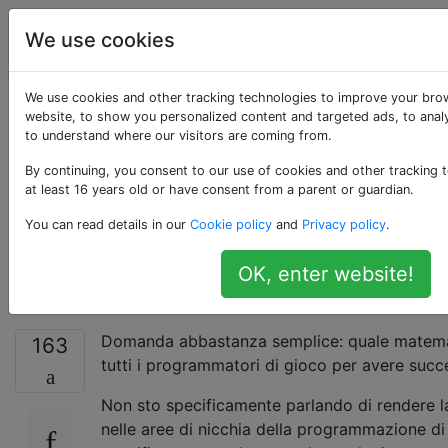
Sviluppo del
Tag
We use cookies
Account
gioco
We use cookies and other tracking technologies to improve your bro
Quale matematica
website, to show you personalized content and targeted ads, to analy
to understand where our visitors are coming from.
dovrebbero sapere
By continuing, you consent to our use of cookies and other tracking 
at least 16 years old or have consent from a parent or guardian.
tutti i programmatori
You can read details in our
Cookie policy
and
Privacy policy
.
di giochi? [chiuso]
OK, enter website!
Domanda abbastanza semplice: quale matema
163
tutti i programmatori di gioco per avere suc
Non sto specificamente parlando di rendere l
nelle aree di nicchia della programmazione di