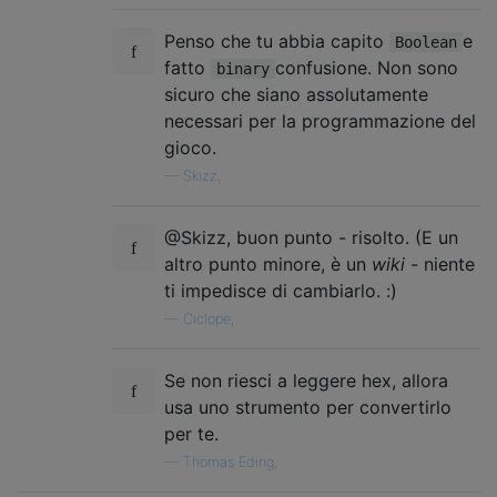
Penso che tu abbia capito
e
Boolean
fatto
confusione. Non sono
binary
sicuro che siano assolutamente
necessari per la programmazione del
gioco.
—
Skizz,
@Skizz, buon punto - risolto. (E un
altro punto minore, è un
wiki
- niente
ti impedisce di cambiarlo. :)
—
Ciclope,
Se non riesci a leggere hex, allora
usa uno strumento per convertirlo
per te.
—
Thomas Eding,