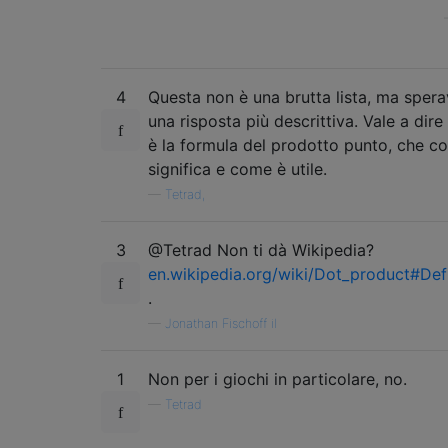
4
Questa non è una brutta lista, ma spera
una risposta più descrittiva. Vale a dire
è la formula del prodotto punto, che c
significa e come è utile.
—
Tetrad,
3
@Tetrad Non ti dà Wikipedia?
en.wikipedia.org/wiki/Dot_product#Defi
.
—
Jonathan Fischoff il
1
Non per i giochi in particolare, no.
—
Tetrad