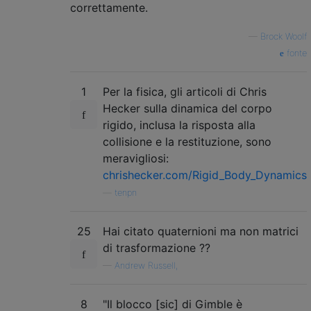
correttamente.
—
Brock Woolf
fonte
1
Per la fisica, gli articoli di Chris
Hecker sulla dinamica del corpo
rigido, inclusa la risposta alla
collisione e la restituzione, sono
meravigliosi:
chrishecker.com/Rigid_Body_Dynamics
—
tenpn
25
Hai citato quaternioni ma non matrici
di trasformazione ??
—
Andrew Russell,
8
"Il blocco [sic] di Gimble è