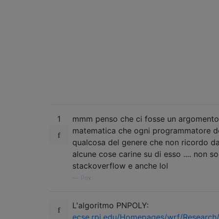
1
mmm penso che ci fosse un argomento ch
matematica che ogni programmatore d
qualcosa del genere che non ricordo da
alcune cose carine su di esso .... non s
stackoverflow e anche lol
—
Prix
L'algoritmo PNPOLY:
ecse.rpi.edu/Homepages/wrf/Research/