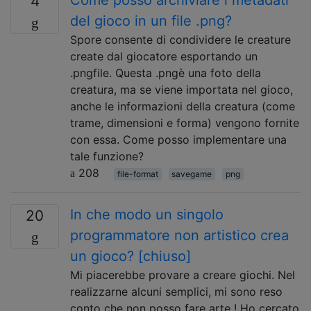
Come posso archiviare i metadati
4
del gioco in un file .png?
Spore consente di condividere le creature
create dal giocatore esportando un
.pngfile. Questa .pngè una foto della
creatura, ma se viene importata nel gioco,
anche le informazioni della creatura (come
trame, dimensioni e forma) vengono fornite
con essa. Come posso implementare una
tale funzione?
208
file-format
savegame
png
In che modo un singolo
20
programmatore non artistico crea
un gioco? [chiuso]
Mi piacerebbe provare a creare giochi. Nel
realizzarne alcuni semplici, mi sono reso
conto che non posso fare arte ! Ho cercato