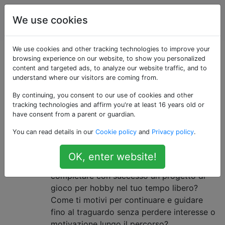
Sviluppo del
Tag
We use cookies
Account
gioco
We use cookies and other tracking technologies to improve your
Sviluppo del gioco
browsing experience on our website, to show you personalized
content and targeted ads, to analyze our website traffic, and to
understand where our visitors are coming from.
Domande e risposte per sviluppatori di giochi
By continuing, you consent to our use of cookies and other
professionali e indipendenti
tracking technologies and affirm you're at least 16 years old or
have consent from a parent or guardian.
Come posso gestire efficacemente
17
You can read details in our
Cookie policy
and
Privacy policy
.
un progetto di gioco per hobby?
[chiuso]
OK, enter website!
Quali sono i tuoi suggerimenti e trucchi per
completare con successo un progetto di
gioco per hobby nel tuo tempo libero?
Come ti motivi per continuare e guidare
fino al traguardo senza perdere interesse o
motivazione lungo il percorso?