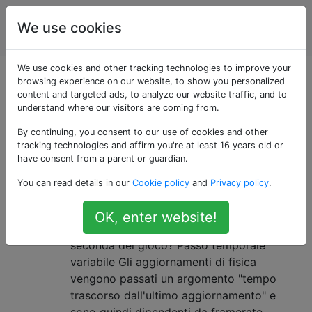
Sviluppo del
Tag
We use cookies
Account
gioco
We use cookies and other tracking technologies to improve your
Domande taggate
browsing experience on our website, to show you personalized
content and targeted ads, to analyze our website traffic, and to
understand where our visitors are coming from.
«fixed-timestep»
By continuing, you consent to our use of cookies and other
tracking technologies and affirm you're at least 16 years old or
Quando devo usare un passaggio
11
have consent from a parent or guardian.
temporale fisso o variabile?
You can read details in our
Cookie policy
and
Privacy policy
.
Un loop di gioco dovrebbe essere basato
su intervalli di tempo fissi o variabili? Uno è
OK, enter website!
sempre superiore o la scelta giusta varia a
seconda del gioco? Passo temporale
variabile Gli aggiornamenti di fisica
vengono passati un argomento "tempo
trascorso dall'ultimo aggiornamento" e