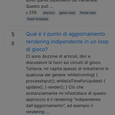
sono quindi dipendenti da framerate.
Questo può …
256
physics
game-loop
frame-rate
fixed-timestep
Qual è il punto di aggiornamento
5
rendering indipendente in un loop
di gioco?
Ci sono dozzine di articoli, libri e
discussioni là fuori sui circuiti di gioco.
Tuttavia, mi capita spesso di imbattermi in
qualcosa del genere: while(running) {
processInput(); while(isTimeForUpdate) {
update(); } render(); } Ciò che
sostanzialmente mi infastidisce di questo
approccio è il rendering "indipendente
dall'aggiornamento", ad esempio il
rendering …