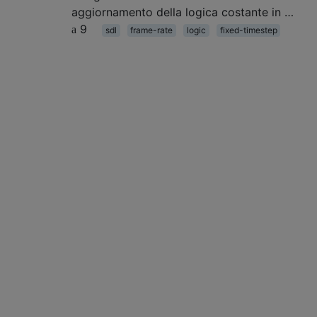
aggiornamento della logica costante in …
9
sdl
frame-rate
logic
fixed-timestep