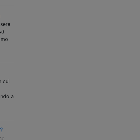
a
ssere
Ad
iamo
n cui
ando a
?
he