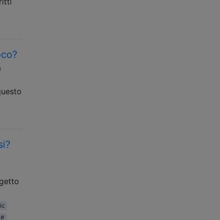
itti
oco?
a
questo
si?
ggetto
ic
c#