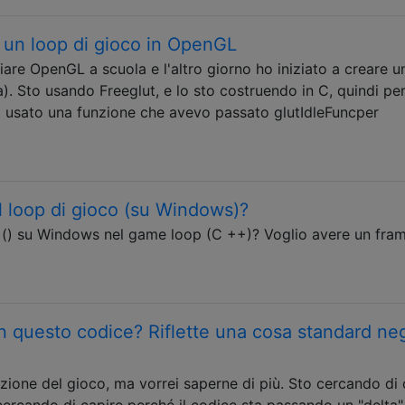
un loop di gioco in OpenGL
iare OpenGL a scuola e l'altro giorno ho iniziato a creare u
). Sto usando Freeglut, e lo sto costruendo in C, quindi per 
 usato una funzione che avevo passato glutIdleFuncper
el loop di gioco (su Windows)?
p () su Windows nel game loop (C ++)? Voglio avere un fram
 in questo codice? Riflette una cosa standard neg
one del gioco, ma vorrei saperne di più. Sto cercando di 
cercando di capire perché il codice sta passando un "delta"