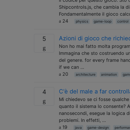
Shipcontrols.js, che cambia la di
Fondamentalmente il gioco calco
24
physics
game-loop
control
Azioni di gioco che richi
5
Non ho mai fatto molta program
Immagina che sto costruendo un 
del genere. for every frame han
if we can …
20
architecture
animation
gam
C'è del male a far controll
4
Mi chiedevo se ci fosse qualche
quanto il sistema lo consente? 
nanosecondi, esegue la logica di
problemi. In effetti, …
19
java
game-design
performa