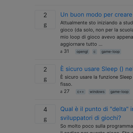
Un buon modo per creare 
2
Attualmente sto iniziando a stud
gioco (da solo, non per la scuola
mio loop di gioco avevo appena
aggiornare tutto …
31
opengl
c
game-loop
È sicuro usare Sleep () n
2
È sicuro usare la funzione Slee
fisso.
27
c++
windows
game-loop
Qual è il punto di "delta"
4
sviluppatori di giochi?
So molto poco sulla programmazi
il codice per questo gioco. Sto 