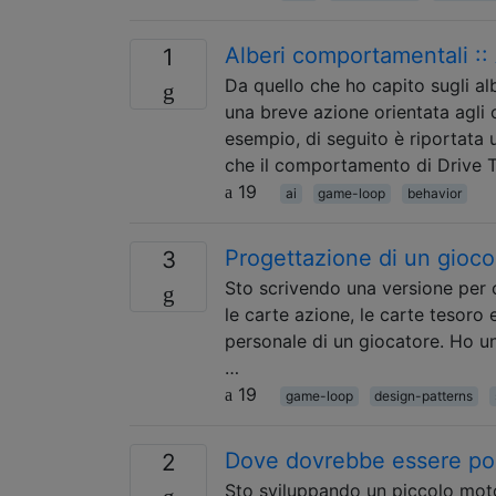
Alberi comportamentali ::
1
Da quello che ho capito sugli 
una breve azione orientata agli 
esempio, di seguito è riportat
che il comportamento di Drive T
19
ai
game-loop
behavior
Progettazione di un gioco a
3
Sto scrivendo una versione per c
le carte azione, le carte tesoro
personale di un giocatore. Ho un
…
19
game-loop
design-patterns
Dove dovrebbe essere posiz
2
Sto sviluppando un piccolo moto