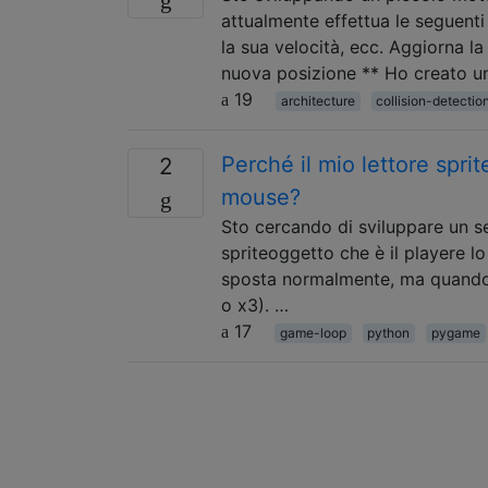
attualmente effettua le seguent
la sua velocità, ecc. Aggiorna la 
nuova posizione ** Ho creato u
19
architecture
collision-detectio
Perché il mio lettore spr
2
mouse?
Sto cercando di sviluppare un s
spriteoggetto che è il playere lo
sposta normalmente, ma quando 
o x3). …
17
game-loop
python
pygame