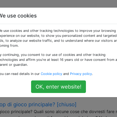
We use cookies
e «game-loop»
e use cookies and other tracking technologies to improve your browsing
xperience on our website, to show you personalized content and targeted
a gestione del gameplay in esecuzione. Allo stato più element
ds, to analyze our website traffic, and to understand where our visitors a
oming from.
y continuing, you consent to our use of cookies and other tracking
saggio temporale fisso o variabile?
echnologies and affirm you're at least 16 years old or have consent from 
 basato su intervalli di tempo fissi o variabili? Uno è sem
arent or guardian.
ia a seconda del gioco? Passo temporale variabile Gli
ou can read details in our
Cookie policy
and
Privacy policy
.
 passati un argomento "tempo trascorso dall'ultimo
ipendenti da framerate. Questo può …
OK, enter website!
-rate
fixed-timestep
p di gioco principale? [chiuso]
ioco principale? Quali sono alcune cose che dovresti fare 