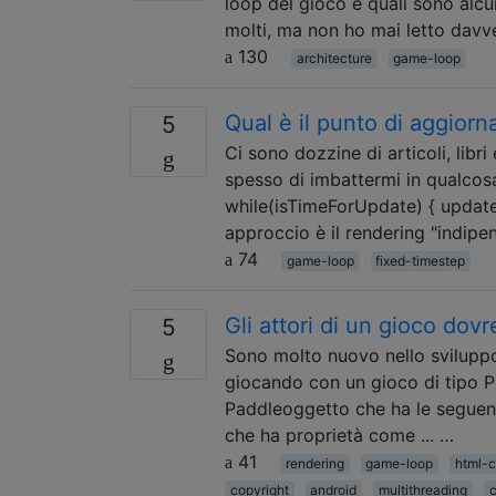
loop del gioco e quali sono alcu
molti, ma non ho mai letto davver
130
architecture
game-loop
Qual è il punto di aggior
5
Ci sono dozzine di articoli, libri 
spesso di imbattermi in qualcosa
while(isTimeForUpdate) { update(
approccio è il rendering "indip
74
game-loop
fixed-timestep
Gli attori di un gioco dov
5
Sono molto nuovo nello svilupp
giocando con un gioco di tipo 
Paddleoggetto che ha le seguent
che ha proprietà come ... …
41
rendering
game-loop
html-
copyright
android
multithreading