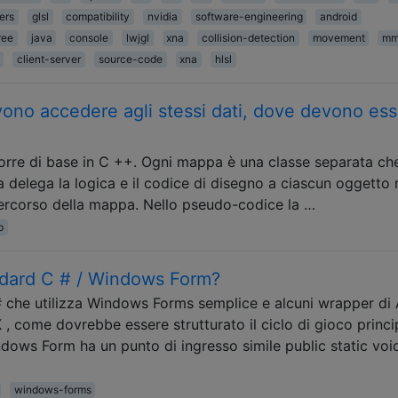
ers
glsl
compatibility
nvidia
software-engineering
android
ree
java
console
lwjgl
xna
collision-detection
movement
m
client-server
source-code
xna
hlsl
ono accedere agli stessi dati, dove devono es
torre di base in C ++. Ogni mappa è una classe separata ch
delega la logica e il codice di disegno a ciascun oggetto 
percorso della mappa. Nello pseudo-codice la …
p
andard C # / Windows Form?
# che utilizza Windows Forms semplice e alcuni wrapper di 
 come dovrebbe essere strutturato il ciclo di gioco princi
dows Form ha un punto di ingresso simile public static voi
windows-forms