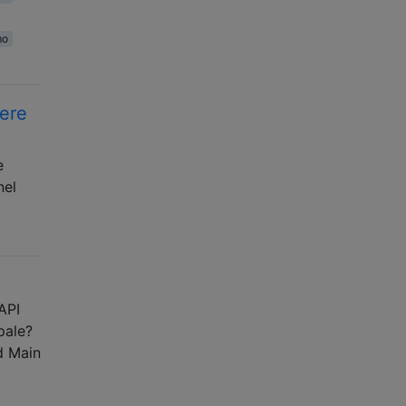
mo
sere
e
nel
API
pale?
d Main