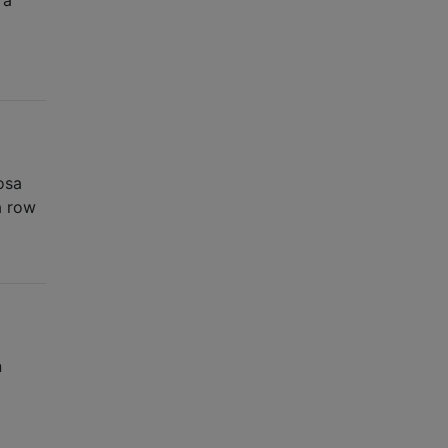
osa
a row
n