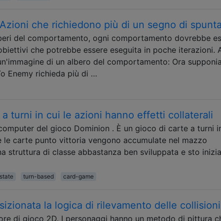
 Azioni che richiedono più di un segno di spunt
alberi del comportamento, ogni comportamento dovrebbe e
obiettivi che potrebbe essere eseguita in poche iterazioni. 
a un'immagine di un albero del comportamento: Ora suppon
o Enemy richieda più di …
 turni in cui le azioni hanno effetti collaterali
omputer del gioco Dominion . È un gioco di carte a turni i
 e le carte punto vittoria vengono accumulate nel mazzo
a struttura di classe abbastanza ben sviluppata e sto inizi
state
turn-based
card-game
ionata la logica di rilevamento delle collisioni
re di gioco 2D. I personaggi hanno un metodo di pittura c