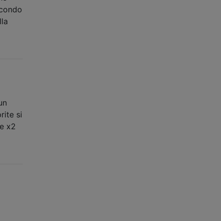
econdo
lla
un
rite si
me x2