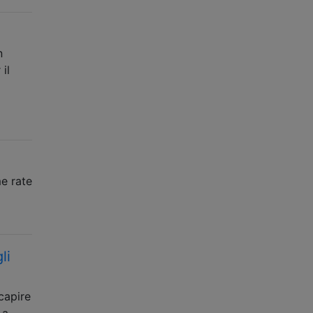
n
il
e rate
li
capire
 a