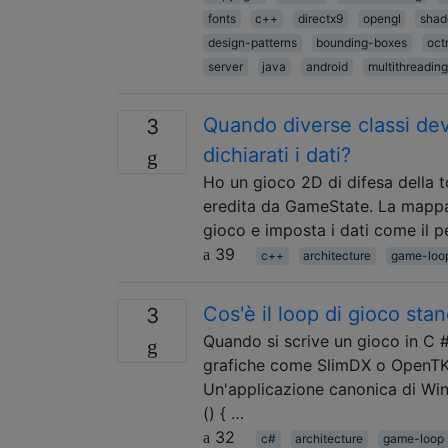
fonts
c++
directx9
opengl
shad
design-patterns
bounding-boxes
oct
server
java
android
multithreading
Quando diverse classi dev
3
dichiarati i dati?
Ho un gioco 2D di difesa della 
eredita da GameState. La mappa 
gioco e imposta i dati come il 
39
c++
architecture
game-loo
Cos'è il loop di gioco st
3
Quando si scrive un gioco in C 
grafiche come SlimDX o OpenTK ,
Un'applicazione canonica di Win
() { …
32
c#
architecture
game-loop