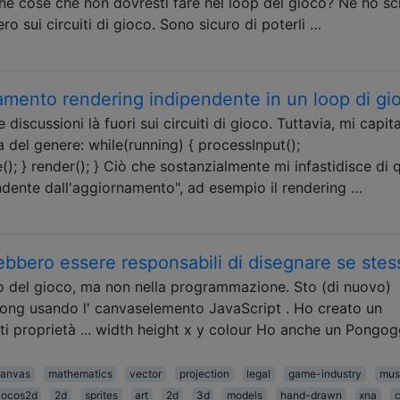
ne cose che non dovresti fare nel loop del gioco? Ne ho scr
o sui circuiti di gioco. Sono sicuro di poterli …
namento rendering indipendente in un loop di gi
e discussioni là fuori sui circuiti di gioco. Tuttavia, mi capit
 del genere: while(running) { processInput();
); } render(); } Ciò che sostanzialmente mi infastidisce di 
endente dall'aggiornamento", ad esempio il rendering …
rebbero essere responsabili di disegnare se stes
o del gioco, ma non nella programmazione. Sto (di nuovo)
Pong usando l' canvaselemento JavaScript . Ho creato un
i proprietà ... width height x y colour Ho anche un Pongo
canvas
mathematics
vector
projection
legal
game-industry
mus
cocos2d
2d
sprites
art
2d
3d
models
hand-drawn
xna