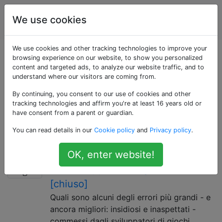
Sviluppo del
Tag
We use cookies
Account
gioco
We use cookies and other tracking technologies to improve your
Domande taggate
browsing experience on our website, to show you personalized
content and targeted ads, to analyze our website traffic, and to
understand where our visitors are coming from.
«business»
By continuing, you consent to our use of cookies and other
tracking technologies and affirm you're at least 16 years old or
Gli affari si riferiscono alle operazioni di un'azienda nel
have consent from a parent or guardian.
contesto dello sviluppo del gioco; questo include
You can read details in our
Cookie policy
and
Privacy policy
.
pianificazione e strategia, nonché esecuzione.
Quali cose non dovrebbe mai fare
18
OK, enter website!
uno sviluppatore di giochi indie?
[chiuso]
Quali sono alcuni degli errori più grandi - e
ancora migliori: insidiosi e inaspettati -
commessi dagli sviluppatori di giochi