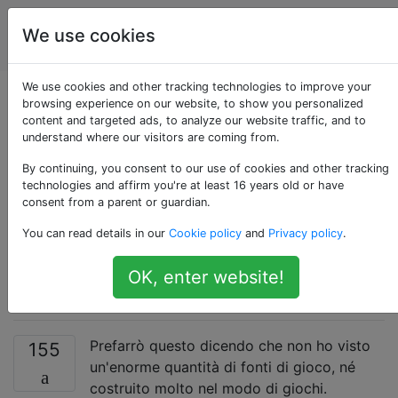
Sviluppo del
Tag
We use cookies
Account
gioco
We use cookies and other tracking technologies to improve your
Perché MVC e TDD
browsing experience on our website, to show you personalized
content and targeted ads, to analyze our website traffic, and to
understand where our visitors are coming from.
non sono più
By continuing, you consent to our use of cookies and other tracking
impiegati
technologies and affirm you're at least 16 years old or have
consent from a parent or guardian.
nell'architettura di
You can read details in our
Cookie policy
and
Privacy policy
.
gioco? [chiuso]
OK, enter website!
Prefarrò questo dicendo che non ho visto
155
un'enorme quantità di fonti di gioco, né
costruito molto nel modo di giochi.