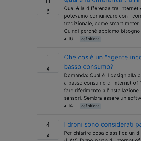
11
Qual è la differenza tra Internet
potevamo comunicare con i comp
tradizionale, come smart meter,
Quindi perché abbiamo bisogno de
16
definitions
Che cos'è un "agente inco
1
basso consumo?
Domanda: Qual è il design alla ba
a basso consumo di Internet of Th
fare riferimento all'installazione
sensori. Sembra essere un soft
14
definitions
I droni sono considerati pa
4
Per chiarire cosa classifica un d
(UAV) fanno parte di Internet of