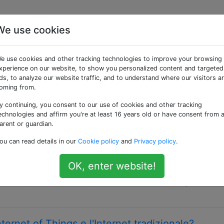
We use cookies
 «definitions»
e use cookies and other tracking technologies to improve your browsing
xperience on our website, to show you personalized content and targeted
T e "Industry 4.0"?
ds, to analyze our website traffic, and to understand where our visitors a
oming from.
 spesso nella frase "Industria 4.0". Ma qual è la definizion
solo una frase per un'applicazione IoT in un ambiente indust
y continuing, you consent to our use of cookies and other tracking
echnologies and affirm you're at least 16 years old or have consent from 
arent or guardian.
ou can read details in our
Cookie policy
and
Privacy policy
.
itivo come IoT?
hings. Un fitbit o un dispositivo che si collega a un telefono
OK, enter website!
etooth sarebbe considerato IoT? Che dire dei dispositivi
 un dispositivo come dispositivo Internet of Things?
Internet of Things e l'Internet tradizionale?