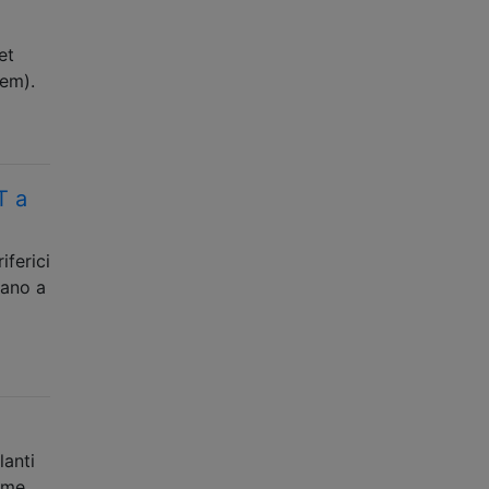
a
et
tem).
T a
iferici
uano a
lanti
come