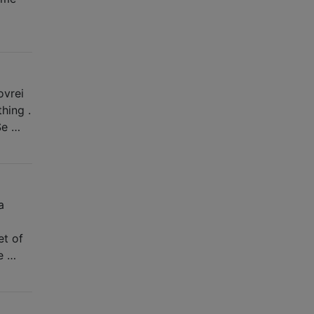
ovrei
hing .
Se …
a
et of
ve …