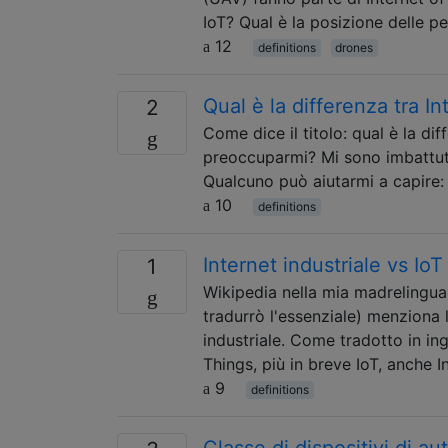
IoT? Qual è la posizione delle p
12
definitions
drones
Qual è la differenza tra I
2
Come dice il titolo: qual è la dif
preoccuparmi? Mi sono imbattuto i
Qualcuno può aiutarmi a capire: 
10
definitions
Internet industriale vs IoT
1
Wikipedia nella mia madrelingua 
tradurrò l'essenziale) menziona 
industriale. Come tradotto in ingl
Things, più in breve IoT, anche I
9
definitions
Classe di dispositivi di 