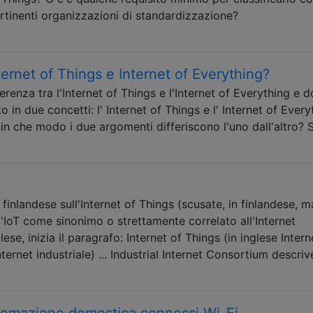
ertinenti organizzazioni di standardizzazione?
nternet of Things e Internet of Everything?
ferenza tra l'Internet of Things e l'Internet of Everything e d
n due concetti: l' Internet of Things e l' Internet of Everyt
in che modo i due argomenti differiscono l'uno dall'altro? 
finlandese sull'Internet of Things (scusate, in finlandese, m
l'IoT come sinonimo o strettamente correlato all'Internet
ese, inizia il paragrafo: Internet of Things (in inglese Intern
nternet industriale) ... Industrial Internet Consortium descri
automazione domestica connessi Wi-Fi