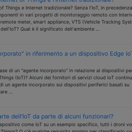
 of Things e Internet tradizionale? Senza l'IoT, in precedenz
onenti in vari progetti di monitoraggio remoto con Intern
 remote meter, smart appliance, VTS (Vehicle Tracking Sys
ll'IoT? Qual è il significato dell'ambiente …
rporato" in riferimento a un dispositivo Edge Io
se di un "agente incorporato" in relazione ai dispositivi per
ings (IoT)? Alcuni dei fornitori di servizi cloud IoT contin
 di un agente incorporato sui dispositivi periferici basati su
ware …
rte dell'IoT da parte di alcuni funzionari?
ispositivo come IoT su un esempio specifico, tutti i droni vo
 Things? O c'è qualche requisito minimo per classificarlo 