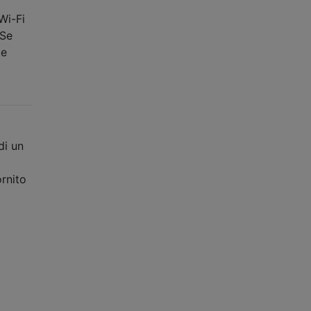
Wi-Fi
 Se
te
di un
rnito