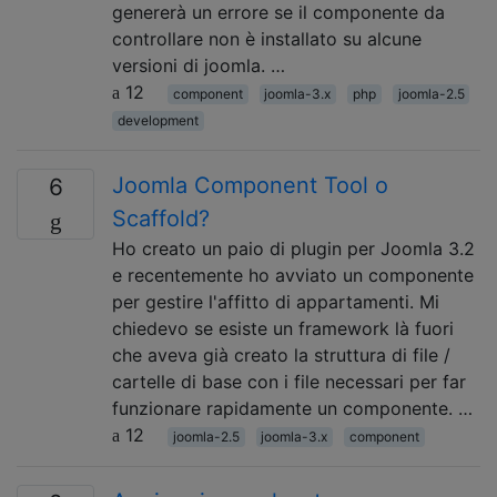
genererà un errore se il componente da
controllare non è installato su alcune
versioni di joomla. …
12
component
joomla-3.x
php
joomla-2.5
development
Joomla Component Tool o
6
Scaffold?
Ho creato un paio di plugin per Joomla 3.2
e recentemente ho avviato un componente
per gestire l'affitto di appartamenti. Mi
chiedevo se esiste un framework là fuori
che aveva già creato la struttura di file /
cartelle di base con i file necessari per far
funzionare rapidamente un componente. …
12
joomla-2.5
joomla-3.x
component