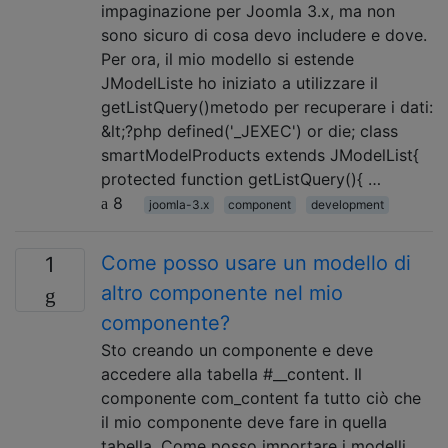
impaginazione per Joomla 3.x, ma non
sono sicuro di cosa devo includere e dove.
Per ora, il mio modello si estende
JModelListe ho iniziato a utilizzare il
getListQuery()metodo per recuperare i dati:
&lt;?php defined('_JEXEC') or die; class
smartModelProducts extends JModelList{
protected function getListQuery(){ …
8
joomla-3.x
component
development
Come posso usare un modello di
1
altro componente nel mio
componente?
Sto creando un componente e deve
accedere alla tabella #__content. Il
componente com_content fa tutto ciò che
il mio componente deve fare in quella
tabella. Come posso importare i modelli