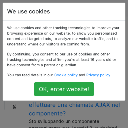
Joomla
Tag
Account
We use cookies
Domande taggate
We use cookies and other tracking technologies to improve your
browsing experience on our website, to show you personalized
content and targeted ads, to analyze our website traffic, and to
«component»
understand where our visitors are coming from.
By continuing, you consent to our use of cookies and other
I componenti sono le principali unità funzionali di
tracking technologies and affirm you're at least 16 years old or
Joomla !; possono essere visti come mini-applicazioni.
have consent from a parent or guardian.
Una semplice analogia sarebbe che Joomla! è il
You can read details in our
Cookie policy
and
Privacy policy
.
sistema operativo ei componenti sono applicazioni
desktop.
OK, enter website!
Qual è il modo corretto di
6
effettuare una chiamata AJAX nel
componente?
Sto sviluppando un componente
personalizzato per Joomla! 3.xe desideri