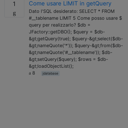
Come usare LIMIT in getQuery
1
Dato l'SQL desiderato: SELECT * FROM
#__tablename LIMIT 5 Come posso usare $
query per realizzarlo? $db =
JFactory::getDBO(); $query = $db-
&gt;getQuery(true); $query-&gt;select($db-
&gt;nameQuote('*')); $query-&gt;from($db-
&gt;nameQuote('#__tablename')); $db-
&gt;setQuery($query); $rows = $db-
&gt;loadObjectList();
8
jdatabase