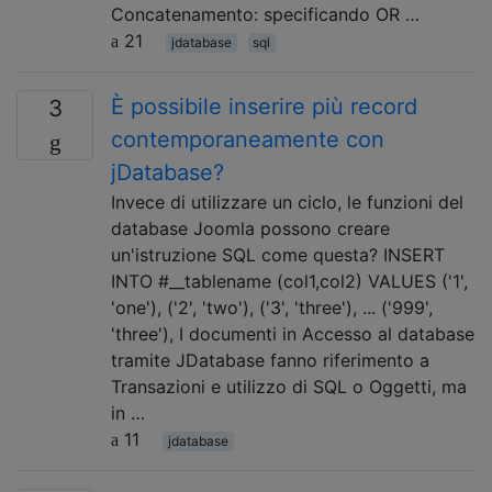
Concatenamento: specificando OR …
21
jdatabase
sql
È possibile inserire più record
3
contemporaneamente con
jDatabase?
Invece di utilizzare un ciclo, le funzioni del
database Joomla possono creare
un'istruzione SQL come questa? INSERT
INTO #__tablename (col1,col2) VALUES ('1',
'one'), ('2', 'two'), ('3', 'three'), ... ('999',
'three'), I documenti in Accesso al database
tramite JDatabase fanno riferimento a
Transazioni e utilizzo di SQL o Oggetti, ma
in …
11
jdatabase