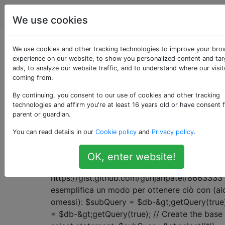
Joomla
Tag
Account
We use cookies
Domande taggate
We use cookies and other tracking technologies to improve your bro
experience on our website, to show you personalized content and ta
ads, to analyze our website traffic, and to understand where our visit
«jdatabase»
coming from.
By continuing, you consent to our use of cookies and other tracking
Metodo per la creazione di una sott
4
technologies and affirm you're at least 16 years old or have consent 
mediante JDatabase
parent or guardian.
A
You can read details in our
Cookie policy
and
Privacy policy
.
http://docs.joomla.org/Selecting_data_using
, non esiste un metodo documentato per scri
OK, enter website!
sottoquery usando JDatabase.
https://gist.github.com/gunjanpatel/8663333
esemplifica un modo per ottenere ciò con (alc
omessi): $subQuery = $db-&gt;getQuery(true
= $db-&gt;getQuery(true); // Create the bas