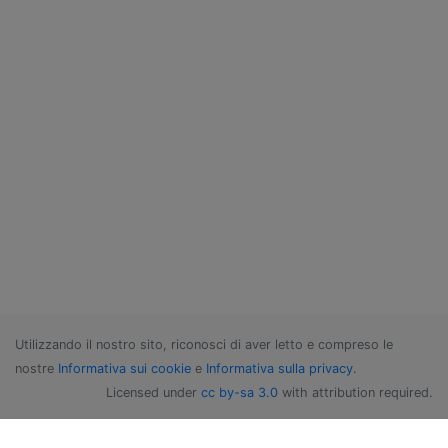
Utilizzando il nostro sito, riconosci di aver letto e compreso le
nostre
Informativa sui cookie
e
Informativa sulla privacy
.
Licensed under
cc by-sa 3.0
with attribution required.