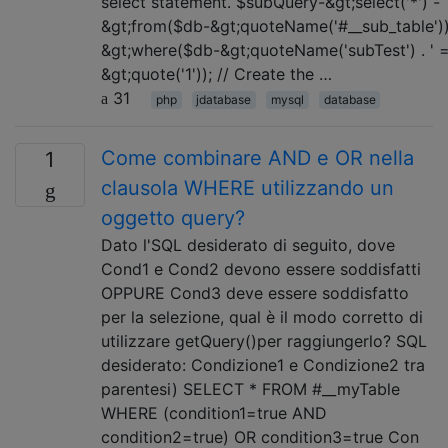
select statement. $subQuery-&gt;select('*') -
&gt;from($db-&gt;quoteName('#__sub_table'))
&gt;where($db-&gt;quoteName('subTest') . ' =
&gt;quote('1')); // Create the …
31
php
jdatabase
mysql
database
Come combinare AND e OR nella
1
clausola WHERE utilizzando un
oggetto query?
Dato l'SQL desiderato di seguito, dove
Cond1 e Cond2 devono essere soddisfatti
OPPURE Cond3 deve essere soddisfatto
per la selezione, qual è il modo corretto di
utilizzare getQuery()per raggiungerlo? SQL
desiderato: Condizione1 e Condizione2 tra
parentesi) SELECT * FROM #__myTable
WHERE (condition1=true AND
condition2=true) OR condition3=true Con