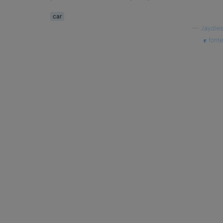
car
—
Jaydles
fonte