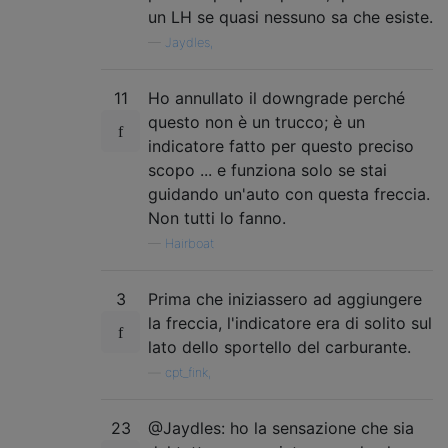
un LH se quasi nessuno sa che esiste.
—
Jaydles,
11
Ho annullato il downgrade perché
questo non è un trucco; è un
indicatore fatto per questo preciso
scopo ... e funziona solo se stai
guidando un'auto con questa freccia.
Non tutti lo fanno.
—
Hairboat
3
Prima che iniziassero ad aggiungere
la freccia, l'indicatore era di solito sul
lato dello sportello del carburante.
—
cpt_fink,
23
@Jaydles: ho la sensazione che sia