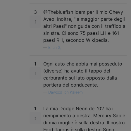
3
@Thebluefish idem per il mio Chevy
Aveo. Inoltre, "la maggior parte degli
altri Paesi" non guida con il traffico a
sinistra. Ci sono 75 paesi LH e 161
paesi RH, secondo Wikipedia.
—
Brian S,
1
Ogni auto che abbia mai posseduto
(diverse) ha avuto il tappo del
carburante sul lato opposto dalla
portiera del conducente.
—
Dawood ibn Kareem,
1
La mia Dodge Neon del '02 ha il
riempimento a destra. Mercury Sable
di mia moglie è sulla destra. Il nostro
Ford Taurus è sulla destra. Sono