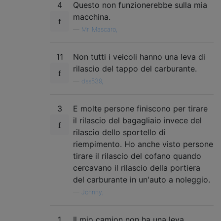
4
Questo non funzionerebbe sulla mia
macchina.
—
Mr. Mascaro,
11
Non tutti i veicoli hanno una leva di
rilascio del tappo del carburante.
—
dss539,
3
E molte persone finiscono per tirare
il rilascio del bagagliaio invece del
rilascio dello sportello di
riempimento. Ho anche visto persone
tirare il rilascio del cofano quando
cercavano il rilascio della portiera
del carburante in un'auto a noleggio.
—
Johnny,
1
Il mio camion non ha una leva.