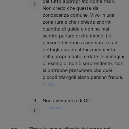
del tutto appropriato come hack.
Non credo che questa sia
conoscenza comune. Vivo in una
zona rurale che richiede enormi
quantità di guida e non ho mai
sentito parlare di riferimenti. Le
persone tendono a non notare tali
dettagli durante il funzionamento
della propria auto; e date le immagini
di esempio, non è sorprendente. Non
si potrebbe presumere che quei
piccoli triangoli siano persino frecce.
—
Chronometric,
6
Non avevo idea di OO
—
Abraxas,
Tirare la leva di rilascio del tappo del