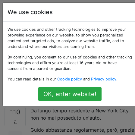
Lifehacks
Tag
Account
We use cookies
Come posso capire
We use cookies and other tracking technologies to improve your
browsing experience on our website, to show you personalized
content and targeted ads, to analyze our website traffic, and to
da che parte
understand where our visitors are coming from.
dell'auto si trova il
By continuing, you consent to our use of cookies and other tracking
technologies and affirm you're at least 16 years old or have
consent from a parent or guardian.
portello del gas
You can read details in our
Cookie policy
and
Privacy policy
.
(senza uscire)?
OK, enter website!
Da lungo tempo residente a New York City,
110
non ho mai posseduto un'auto.
Guido abbastanza regolarmente, però, grazie