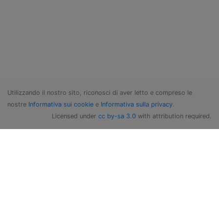
Utilizzando il nostro sito, riconosci di aver letto e compreso le
nostre
Informativa sui cookie
e
Informativa sulla privacy
.
Licensed under
cc by-sa 3.0
with attribution required.