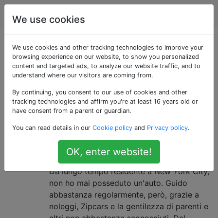
Lifehacks
Tag
Account
We use cookies
Domande taggate
We use cookies and other tracking technologies to improve your
browsing experience on our website, to show you personalized
content and targeted ads, to analyze our website traffic, and to
«car»
understand where our visitors are coming from.
By continuing, you consent to our use of cookies and other
Hacks relativi al mantenimento, alla [pulizia] e alla
tracking technologies and affirm you're at least 16 years old or
riparazione di automobili e altri veicoli di consumo.
have consent from a parent or guardian.
Come posso capire da che parte
7
You can read details in our
Cookie policy
and
Privacy policy
.
dell'auto si trova il portello del gas
OK, enter website!
(senza uscire)?
Da lungo tempo residente a New York City,
non ho mai posseduto un'auto. Guido
abbastanza regolarmente, però, grazie a
noleggi, Zipcars e la gentilezza di parenti e
altri non abbastanza sconosciuti. Dal