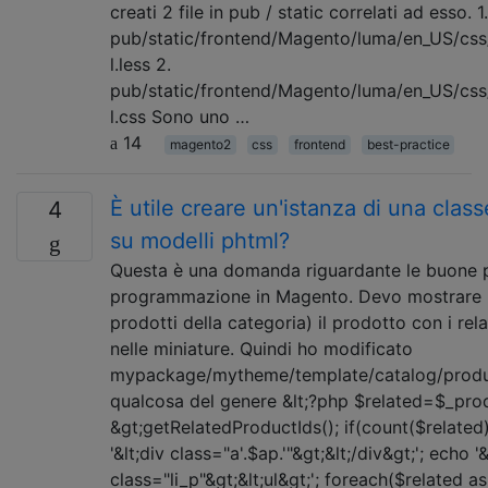
creati 2 file in pub / static correlati ad esso. 1.
pub/static/frontend/Magento/luma/en_US/css/
l.less 2.
pub/static/frontend/Magento/luma/en_US/css/
l.css Sono uno …
14
magento2
css
frontend
best-practice
È utile creare un'istanza di una cla
4
su modelli phtml?
Questa è una domanda riguardante le buone p
programmazione in Magento. Devo mostrare (n
prodotti della categoria) il prodotto con i rela
nelle miniature. Quindi ho modificato
mypackage/mytheme/template/catalog/produc
qualcosa del genere &lt;?php $related=$_pro
&gt;getRelatedProductIds(); if(count($related
'&lt;div class="a'.$ap.'"&gt;&lt;/div&gt;'; echo '&
class="li_p"&gt;&lt;ul&gt;'; foreach($related as