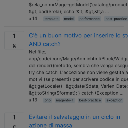
$rela_nom=Mage::getModel('catalog/product'
&gt;load($rela); echo '&lt;li&gt;&lt;a …
14
template
model
performance
best-practice
C'è un buon motivo per inserire lo st
1
AND catch?
Nel file:,
app/code/core/Mage/Adminhtml/Block/Widget
del render()metodo, sembra che venga eseguit
try che catch. L'eccezione non viene gestita a
motivi (se presenti) per scrivere codice in q
&gt;getLocale() -&gt;date($data, Varien_D
&gt;toString($format); } catch (Exception …
13
php
magento-1
best-practice
exception
Evitare il salvataggio in un ciclo in
1
azione di massa