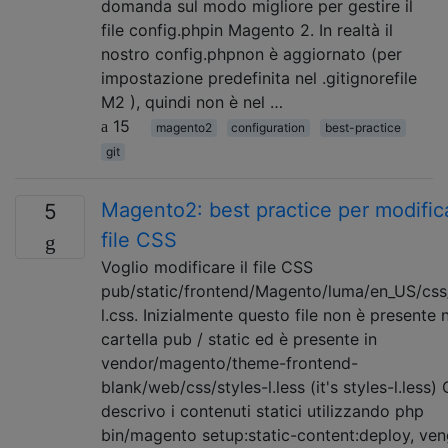
domanda sul modo migliore per gestire il
file config.phpin Magento 2. In realtà il
nostro config.phpnon è aggiornato (per
impostazione predefinita nel .gitignorefile
M2 ), quindi non è nel …
15
magento2
configuration
best-practice
git
Magento2: best practice per modifica
5
file CSS
Voglio modificare il file CSS
pub/static/frontend/Magento/luma/en_US/css/
l.css. Inizialmente questo file non è presente n
cartella pub / static ed è presente in
vendor/magento/theme-frontend-
blank/web/css/styles-l.less (it's styles-l.less
descrivo i contenuti statici utilizzando php
bin/magento setup:static-content:deploy, ve