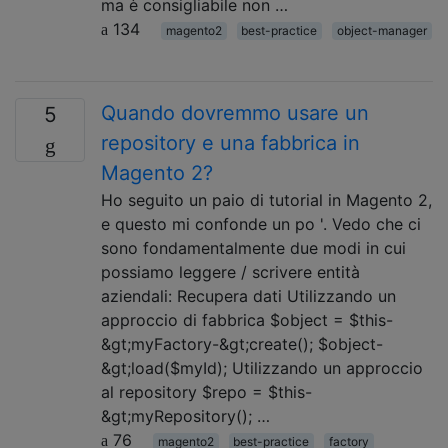
ma è consigliabile non …
134
magento2
best-practice
object-manager
Quando dovremmo usare un
5
repository e una fabbrica in
Magento 2?
Ho seguito un paio di tutorial in Magento 2,
e questo mi confonde un po '. Vedo che ci
sono fondamentalmente due modi in cui
possiamo leggere / scrivere entità
aziendali: Recupera dati Utilizzando un
approccio di fabbrica $object = $this-
&gt;myFactory-&gt;create(); $object-
&gt;load($myId); Utilizzando un approccio
al repository $repo = $this-
&gt;myRepository(); …
76
magento2
best-practice
factory