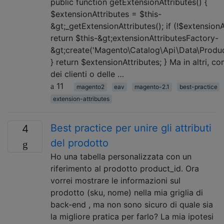
public function getExtensionAttributes() {
$extensionAttributes = $this-
&gt;_getExtensionAttributes(); if (!$extensionA
return $this-&gt;extensionAttributesFactory-
&gt;create('Magento\Catalog\Api\Data\Product
} return $extensionAttributes; } Ma in altri, co
dei clienti o delle …
11
magento2
eav
magento-2.1
best-practice
extension-attributes
Best practice per unire gli attributi
4
del prodotto
Ho una tabella personalizzata con un
riferimento al prodotto product_id. Ora
vorrei mostrare le informazioni sul
prodotto (sku, nome) nella mia griglia di
back-end , ma non sono sicuro di quale sia
la migliore pratica per farlo? La mia ipotesi