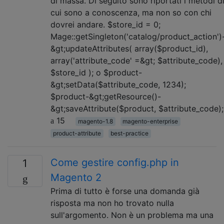
di massa. Di seguito sono riportati i metodi d
cui sono a conoscenza, ma non so con chi
dovrei andare. $store_id = 0;
Mage::getSingleton('catalog/product_action')
&gt;updateAttributes( array($product_id),
array('attribute_code' =&gt; $attribute_code),
$store_id ); o $product-
&gt;setData($attribute_code, 1234);
$product-&gt;getResource()-
&gt;saveAttribute($product, $attribute_code);
15
magento-1.8
magento-enterprise
product-attribute
best-practice
Come gestire config.php in
1
Magento 2
Prima di tutto è forse una domanda già
risposta ma non ho trovato nulla
sull'argomento. Non è un problema ma una