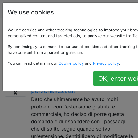
Magento
Tag
Account
We use cookies
Domande taggate
We use cookies and other tracking technologies to improve your bro
personalized content and targeted ads, to analyze our website traffi
«best-practice»
By continuing, you consent to our use of cookies and other tracking t
have consent from a parent or guardian.
Indica domande relative alle migliori pratiche in
You can read details in our
Cookie policy
and
Privacy policy
.
Magento.
OK, enter web
Come scrivere un'estensione
5
personalizzata?
Dato che ultimamente ho avuto molti
problemi con l'estensione gratuita e
commerciale, ho deciso di porre questa
domanda e di rispondere con i passaggi
che di solito seguo quando scrivo
un'estensione. Sentiti libero di modificare la