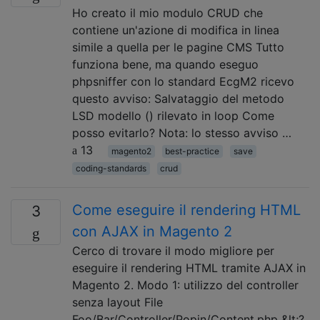
Ho creato il mio modulo CRUD che
contiene un'azione di modifica in linea
simile a quella per le pagine CMS Tutto
funziona bene, ma quando eseguo
phpsniffer con lo standard EcgM2 ricevo
questo avviso: Salvataggio del metodo
LSD modello () rilevato in loop Come
posso evitarlo? Nota: lo stesso avviso …
13
magento2
best-practice
save
coding-standards
crud
Come eseguire il rendering HTML
3
con AJAX in Magento 2
Cerco di trovare il modo migliore per
eseguire il rendering HTML tramite AJAX in
Magento 2. Modo 1: utilizzo del controller
senza layout File
Foo/Bar/Controller/Popin/Content.php &lt;?