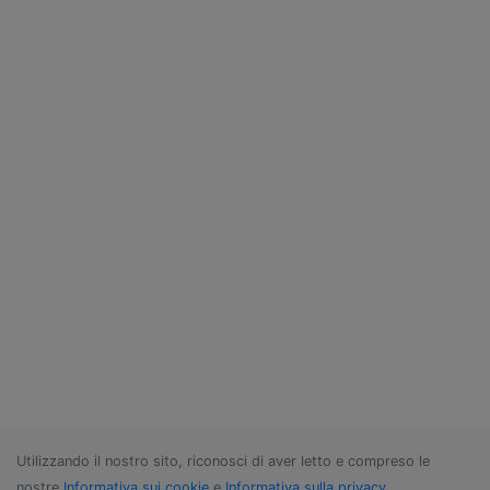
Utilizzando il nostro sito, riconosci di aver letto e compreso le
nostre
Informativa sui cookie
e
Informativa sulla privacy
.