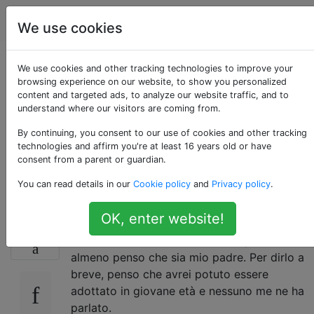
Parenting
Tag
Account
We use cookies
Ho 21 anni e sono
We use cookies and other tracking technologies to improve your
browsing experience on our website, to show you personalized
content and targeted ads, to analyze our website traffic, and to
terrorizzato oltre ogni
understand where our visitors are coming from.
immaginazione di mio
By continuing, you consent to our use of cookies and other tracking
technologies and affirm you're at least 16 years old or have
consent from a parent or guardian.
padre
You can read details in our
Cookie policy
and
Privacy policy
.
OK, enter website!
Sono una donna di 21 anni che vive in Egitto
126
e sono al di là del terrore di mio padre ...
almeno penso che sia mio padre. Per dirlo a
breve, penso che avrei potuto essere
adottato in giovane età e nessuno me ne ha
parlato.