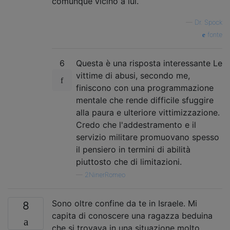
comunque vicino a lui.
—
Dr. Spock
fonte
6
Questa è una risposta interessante Le
vittime di abusi, secondo me,
finiscono con una programmazione
mentale che rende difficile sfuggire
alla paura e ulteriore vittimizzazione.
Credo che l'addestramento e il
servizio militare promuovano spesso
il pensiero in termini di abilità
piuttosto che di limitazioni.
—
2NinerRomeo
Sono oltre confine da te in Israele. Mi
8
capita di conoscere una ragazza beduina
che si trovava in una situazione molto