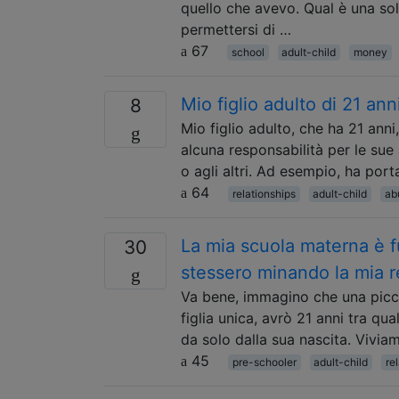
quello che avevo. Qual è una sol
permettersi di …
67
school
adult-child
money
Mio figlio adulto di 21 ann
8
Mio figlio adulto, che ha 21 anni
alcuna responsabilità per le sue
o agli altri. Ad esempio, ha po
64
relationships
adult-child
ab
La mia scuola materna è fu
30
stessero minando la mia re
Va bene, immagino che una picco
figlia unica, avrò 21 anni tra q
da solo dalla sua nascita. Vivia
45
pre-schooler
adult-child
re