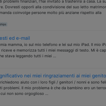
i problemi finanziari, l'hai invitato a trasferirsi a casa. La s
re. Dovresti opporli alla condivisione del suo letto matrimo
omanda coinvolge persone molto più anziane rispetto alla
ships
sti ed e-mail
mia mamma, io sul mio telefono e lei sul mio iPad. Il mio iP
i riceve e memorizza tutti i miei messaggi di testo. Mi è cap
he stava leggendo tutti i miei …
ificativo nei miei ringraziamenti ai miei genito
chiedono aiuto con i loro figli / genitori / nonni e sono fel
ti problemi. Il mio problema è che da bambino ero un terro
 cui non sono orgoglioso …