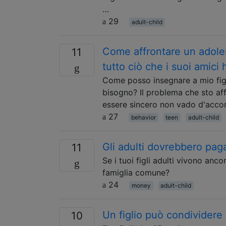
…
29
adult-child
Come affrontare un adoles
11
tutto ciò che i suoi amici
Come posso insegnare a mio figli
bisogno? Il problema che sto aff
essere sincero non vado d'accor
27
behavior
teen
adult-child
Gli adulti dovrebbero pagar
11
Se i tuoi figli adulti vivono anc
famiglia comune?
24
money
adult-child
Un figlio può condividere 
10