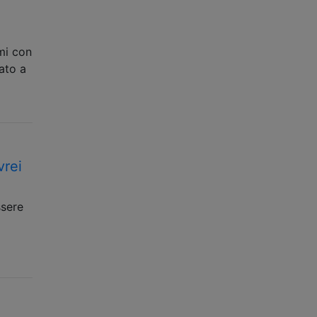
mi con
sato a
vrei
ssere
…