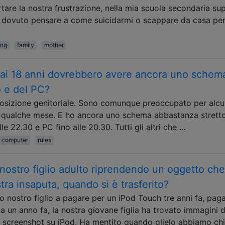
tare la nostra frustrazione, nella mia scuola secondaria su
o dovuto pensare a come suicidarmi o scappare da casa per
ing
family
mother
e ai 18 anni dovrebbero avere ancora uno schem
o e del PC?
posizione genitoriale. Sono comunque preoccupato per alc
a qualche mese. E ho ancora uno schema abbastanza strett
lle 22.30 e PC fino alle 20.30. Tutti gli altri che …
computer
rules
nostro figlio adulto riprendendo un oggetto che
ra insaputa, quando si è trasferito?
o nostro figlio a pagare per un iPod Touch tre anni fa, pag
ca un anno fa, la nostra giovane figlia ha trovato immagini d
li screenshot su iPod. Ha mentito quando glielo abbiamo chi