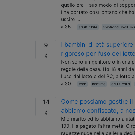
quello era il suo modo di soppor
l'ha portato così lontano che h
uscire …
35
adult-child
emotional-well-be
I bambini di età superior
9
rigoroso per l'uso del lett
Non sono un genitore o in una 
regole della casa. Ho 18 anni d
l'uso del letto e del PC; a letto a
30
teen
bedtime
adult-child
Come possiamo gestire il 
14
abbiamo confiscato, a nost
Mio marito ed io abbiamo aiutat
100. Ha pagato l'altra metà. Cir
ragazze nude nella galleria deg