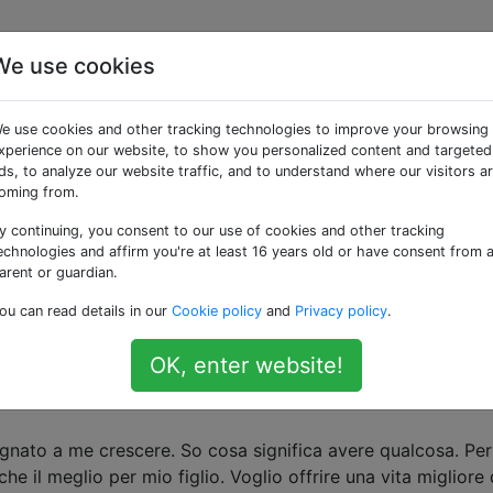
We use cookies
 «adult-child»
e use cookies and other tracking technologies to improve your browsing
xperience on our website, to show you personalized content and targeted
su. Giovane: adolescente.
ds, to analyze our website traffic, and to understand where our visitors a
oming from.
zzato oltre ogni immaginazione di mio padre
y continuing, you consent to our use of cookies and other tracking
e in Egitto e sono al di là del terrore di mio padre ... alm
echnologies and affirm you're at least 16 years old or have consent from 
rlo a breve, penso che avrei potuto essere adottato in giov
arent or guardian.
n Egitto, le figlie …
ou can read details in our
Cookie policy
and
Privacy policy
.
adoption
abuse
OK, enter website!
l mio college quando posso permettermelo o fa
nato a me crescere. So cosa significa avere qualcosa. Per
 il meglio per mio figlio. Voglio offrire una vita migliore 