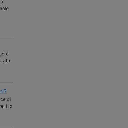
ua
niale
ad è
itato
ri?
ice di
re. Ho