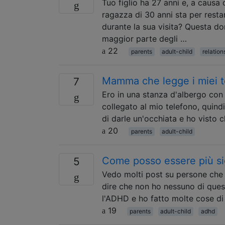
Tuo figlio ha 27 anni e, a causa d
ragazza di 30 anni sta per resta
durante la sua visita? Questa d
maggior parte degli …
22
parents
adult-child
relation
Mamma che legge i miei te
7
Ero in una stanza d'albergo con 
collegato al mio telefono, quind
di darle un'occhiata e ho visto c
20
parents
adult-child
Come posso essere più sign
5
Vedo molti post su persone che ri
dire che non ho nessuno di ques
l'ADHD e ho fatto molte cose di
19
parents
adult-child
adhd