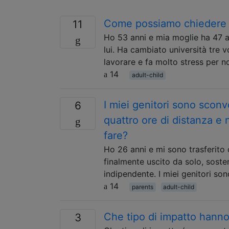
Come possiamo chiedere a 
11
Ho 53 anni e mia moglie ha 47 a
lui. Ha cambiato università tre v
lavorare e fa molto stress per n
14
adult-child
I miei genitori sono sconv
6
quattro ore di distanza e
fare?
Ho 26 anni e mi sono trasferito d
finalmente uscito da solo, soste
indipendente. I miei genitori sono
14
parents
adult-child
Che tipo di impatto hanno 
3