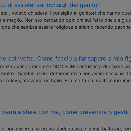
tto di assistenza: consigli dei genitori
eta , volevo chiedere il consiglio ai genitori che hanno que
 è meglio. Non sto cercando opinioni sul fatto che sia gius
zione che sembra essere religiosa e stiamo facendo pacchet
o coinvolto. Come faccio a far sapere a mio fig
noranza quando dico che NON SONO entusiasta di essere un
 molto i bambini e ero determinato a non avere nessuno dei
o voleva, avevamo un figlio. Era molto coinvolto e insieme
verrà a stare con me, come prevenirla o gestirl
er non essere una brava studentessa e la mia balbuzie, for