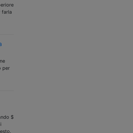
periore
 farla
a
une
o per
ando $
i
esto.