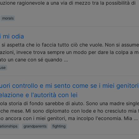
uzione ragionevole a una via di mezzo tra la possibilità di
morals
i mi odia
, si aspetta che io faccia tutto ciò che vuole. Non si assume
 azioni, invece trova sempre un modo per dare la colpa a m
rtato un cane con sé quando …
use
ori controllo e mi sento come se i miei genitori
lazione e l'autorità con lei
la storia di fondo sarebbe di aiuto. Sono una madre singl
ualche mese. Mi sono diplomato con lode e ho cresciuto mia f
mo ancora con i miei genitori, ma incolpo l'economia. Mia …
lationships
grandparents
fighting