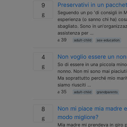
Preservativi in ​​un pacche
9
Seguendo un po 'di consigli in M
esperienza (o sanno chi ha) cosa
sbagliato. Sono in un'organizza
assistenza per …
39
adult-child
sex-education
Non voglio essere un nonn
4
So di essere in una piccola mi
nonno. Non mi sono mai piaciuti
Ma soprattutto perché mio marit
siamo riusciti …
35
adult-child
grandparents
Non mi piace mia madre e 
8
modo migliore?
Mia madre mi prendeva in giro p