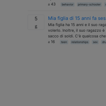
43
behavior
primary-schooler
Mia figlia di 15 anni fa s
5
Mia figlia ha 15 anni e il suo r
volerlo. Inoltre, il suo ragazzo
sacco di soldi. C'è qualcosa che
16
teen
relationships
sex
dr