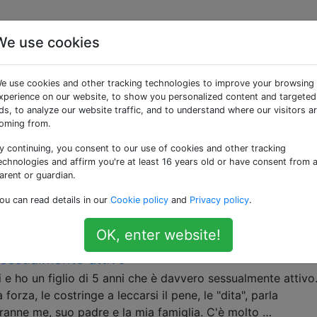
We use cookies
 «sexual-consent»
e use cookies and other tracking technologies to improve your browsing
xperience on our website, to show you personalized content and targeted
o il nostro 15enne vuole fare sesso con la su
ds, to analyze our website traffic, and to understand where our visitors a
oming from.
ato il nostro adolescente e ho catturato la sua ragazza con i
y continuing, you consent to our use of cookies and other tracking
echnologies and affirm you're at least 16 years old or have consent from 
aro cosa intendessero fare. Ora afferma di non avere intenz
arent or guardian.
o "dando un'occhiata". Tuttavia, sappiamo tutti dove conduc
mento. Non sono davvero …
ou can read details in our
Cookie policy
and
Privacy policy
.
xual-consent
OK, enter website!
sessualmente attivo
 e ho un figlio di 5 anni che è davvero sessualmente attivo
orza, le costringe a leccarsi il pene, le "dita", parla
tranne me, suo padre e la mia famiglia. C'è molto …