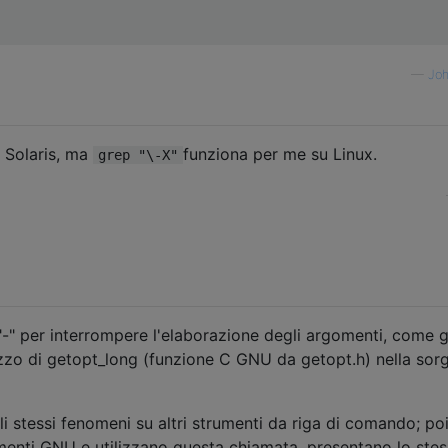
—
Joh
 Solaris, ma
funziona per me su Linux.
grep "\-X"
"-" per interrompere l'elaborazione degli argomenti, come g
lizzo di getopt_long (funzione C GNU da getopt.h) nella sor
li stessi fenomeni su altri strumenti da riga di comando; po
menti GNU e utilizzano questa chiamata, presentano lo ste