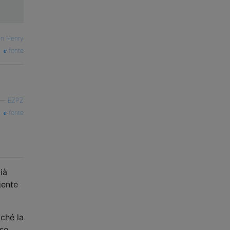
n Henry
fonte
—
EZPZ
fonte
ià
gente
iché la
sso