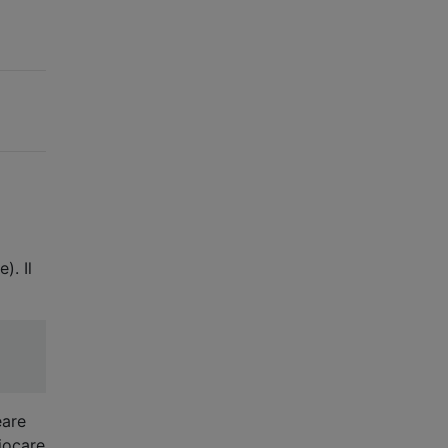
). Il
eare
iocare