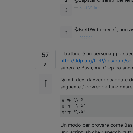
—
Brett Widmeier,
@BrettWidmeier, sì, non av
—
zapstar,
Il trattino è un personaggio spe
57
http://tldp.org/LDP/abs/html/s
superare Bash, ma Grep ha ancora 
Quindi devi davvero scappare due
seguente / dovrebbe funzionare
grep \\-X

grep '\-X'

Un modo per provare come Bash 
uno script .sh che rispecchi tut