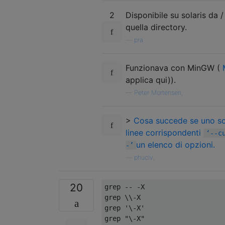
2
Disponibile su solaris da /
quella directory.
—
pra
Funzionava con MinGW (
applica qui)).
—
Peter Mortensen,
>
Cosa succede se uno sch
linee corrispondenti
‘--c
un elenco di opzioni.
-’
—
phuclv,
20
grep -- -X

grep \\-X

grep '\-X'

grep "\-X"
