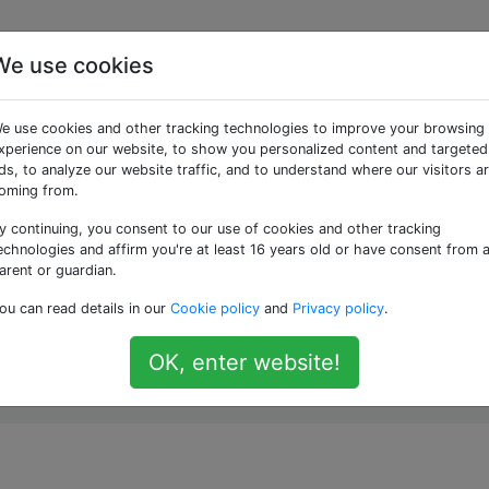
We use cookies
edere una stringa che
e use cookies and other tracking technologies to improve your browsing
ino / trattino?
xperience on our website, to show you personalized content and targeted
ds, to analyze our website traffic, and to understand where our visitors a
oming from.
y continuing, you consent to our use of cookies and other tracking
izia con un trattino / trattino, come
in un file, ma lo co
-X
echnologies and affirm you're at least 16 years old or have consent from 
comando.
arent or guardian.
ou can read details in our
Cookie policy
and
Privacy policy
.
OK, enter website!