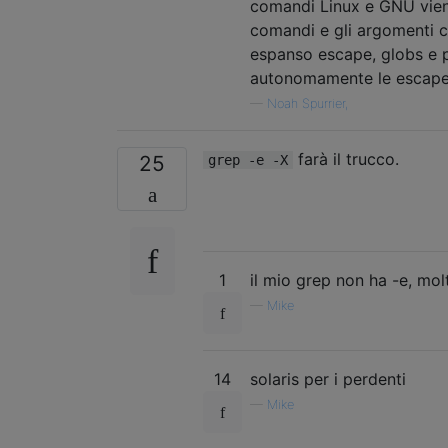
comandi Linux e GNU viene
comandi e gli argomenti 
espanso escape, globs e p
autonomamente le escape 
—
Noah Spurrier,
farà il trucco.
25
grep -e -X
1
il mio grep non ha -e, mol
—
Mike
14
solaris per i perdenti
—
Mike