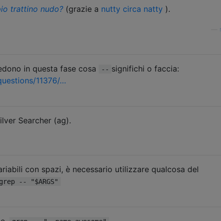
pio trattino nudo?
(grazie a
nutty circa natty
).
—
hiedono in questa fase cosa
significhi o faccia:
--
questions/11376/…
lver Searcher (ag).
ariabili con spazi, è necessario utilizzare qualcosa del
grep -- "$ARGS"
te,
.