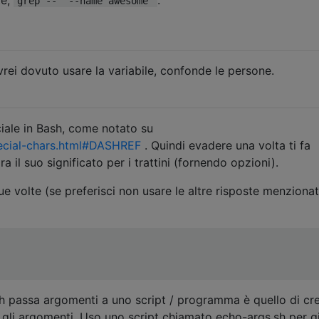
grep -- "--name awesome"
rei dovuto usare la variabile, confonde le persone.
ciale in Bash, come notato su
pecial-chars.html#DASHREF
. Quindi evadere una volta ti fa
il suo significato per i trattini (fornendo opzioni).
 volte (se preferisci non usare le altre risposte menzionate
passa argomenti a uno script / programma è quello di cr
ti gli argomenti. Uso uno script chiamato echo-args.sh per g