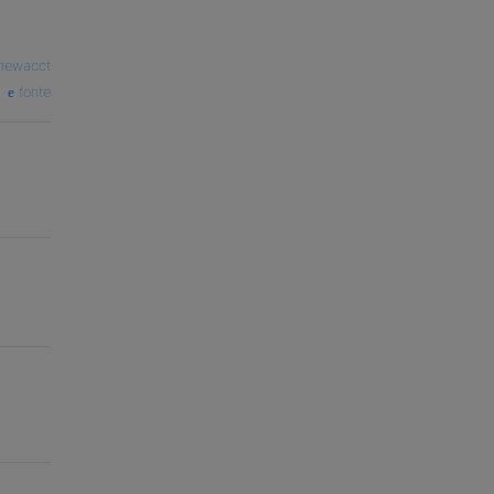
newacct
fonte