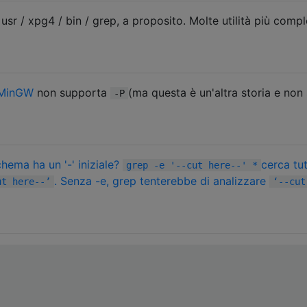
 usr / xpg4 / bin / grep, a proposito. Molte utilità più compl
MinGW
non supporta
(ma questa è un'altra storia e non 
-P
ema ha un '-' iniziale?
cerca tut
grep -e '--cut here--' *
. Senza -e, grep tenterebbe di analizzare
ut here--’
‘--cut