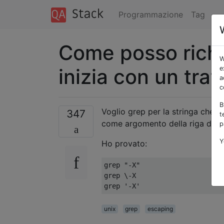
Programmazione
Tag
Come posso richi
W
inizia con un tratt
e
a
c
B
Voglio grep per la stringa che in
347
t
come argomento della riga di 
p
Y
Ho provato:
grep "-X"

grep \-X

unix
grep
escaping