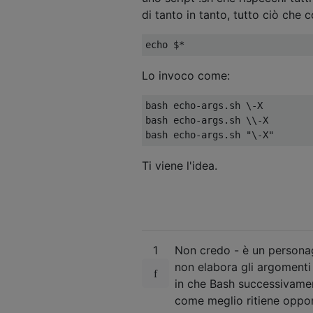
di tanto in tanto, tutto ciò che c
Lo invoco come:
bash echo-args.sh \-X

bash echo-args.sh \\-X

Ti viene l'idea.
1
Non credo - è un personag
non elabora gli argomenti 
in che Bash successivamen
come meglio ritiene oppor