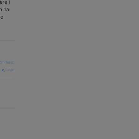
ere i
h ha
ce
ommaso
fonte