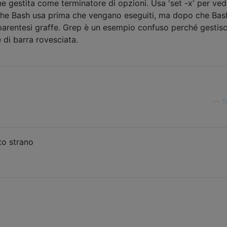
 gestita come terminatore di opzioni. Usa 'set -x' per ved
che Bash usa prima che vengano eseguiti, ma dopo che Bas
arentesi graffe. Grep è un esempio confuso perché gestis
di barra rovesciata.
—
T
to strano