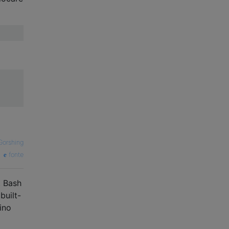
Gorshing
fonte
. Bash
built-
ino