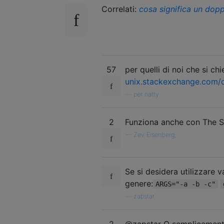
Correlati:
cosa significa un dop
57
per quelli di noi che si c
unix.stackexchange.com/
—
per natty
2
Funziona anche con The Si
—
Zev Eisenberg,
Se si desidera utilizzare v
genere:
ARGS="-a -b -c"
—
zapstar
2
@zapstar O semplicemen