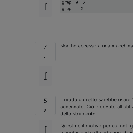
grep -e -X

Non ho accesso a una macchina
7
Il modo corretto sarebbe usare 
5
accennato. Ciò è dovuto all'uti
dello strumento.
Questo è il motivo per cui noti g
maggior parte di essi sono stru