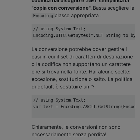
codifica hai bisogno e .NET semplifica la
"copia con conversione".
Basta scegliere la
classe appropriata .
Encoding
// using System.Text;
Encoding
.
UTF8
.
GetBytes
(
".NET String to byt
La conversione potrebbe dover gestire i
casi in cui il set di caratteri di destinazione
o la codifica non supportano un carattere
che si trova nella fonte. Hai alcune scelte:
eccezione, sostituzione o salto. La politica
di default è sostituire un '?'.
// using System.Text;
var
 text 
=
Encoding
.
ASCII
.
GetString
(
Encodi
Chiaramente, le conversioni non sono
necessariamente senza perdita!