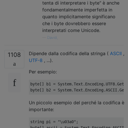
tenta di interpretare i byte" è anche
fondamentalmente imperfetta in
quanto implicitamente significano
che i byte dovrebbero essere
interpretati come Unicode.
—
David,
Dipende dalla codifica della stringa (
ASCII
,
1108
UTF-8
, ...).
Per esempio:
byte
[]
 b1 
=
System
.
Text
.
Encoding
.
UTF8
.
GetB
byte
[]
 b2 
=
System
.
Text
.
Encoding
.
ASCII
.
Get
Un piccolo esempio del perché la codifica è
importante:
string
 pi 
=
"\u03a0"
;
byte
[]
 ascii 
=
System
.
Text
.
Encoding
.
ASCII
.