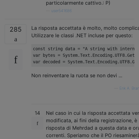
particolarmente cattivo.: P)
—
user541686
La risposta accettata è molto, molto complica
285
Utilizzare le classi .NET incluse per questo:
const
string
 data 
=
"A string with interna
var
 bytes 
=
System
.
Text
.
Encoding
.
UTF8
.
GetB
var
 decoded 
=
System
.
Text
.
Encoding
.
UTF8
.
Ge
Non reinventare la ruota se non devi ...
—
Erik A. Br
14
Nel caso in cui la risposta accettata v
modificata, ai fini della registrazione, è 
risposta di Mehrdad a questa data e or
correnti. Speriamo che il PO riesaminer