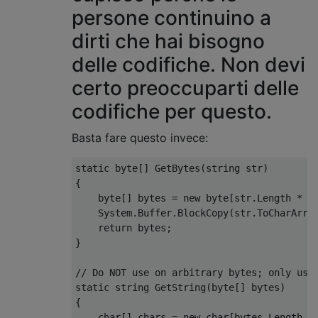
persone continuino a
dirti che hai bisogno
delle codifiche. Non devi
certo preoccuparti delle
codifiche per questo.
Basta fare questo invece:
static
byte
[]
GetBytes
(
string
 str
)
{
byte
[]
 bytes 
=
new
byte
[
str
.
Length
*
s
System
.
Buffer
.
BlockCopy
(
str
.
ToCharArra
return
 bytes
;
}
// Do NOT use on arbitrary bytes; only use
static
string
GetString
(
byte
[]
 bytes
)
{
char
[]
 chars 
=
new
char
[
bytes
.
Length
/