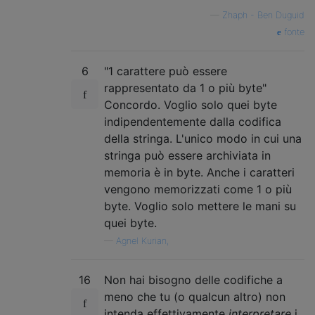
—
Zhaph - Ben Duguid
fonte
6
"1 carattere può essere
rappresentato da 1 o più byte"
Concordo. Voglio solo quei byte
indipendentemente dalla codifica
della stringa. L'unico modo in cui una
stringa può essere archiviata in
memoria è in byte. Anche i caratteri
vengono memorizzati come 1 o più
byte. Voglio solo mettere le mani su
quei byte.
—
Agnel Kurian,
16
Non hai bisogno delle codifiche a
meno che tu (o qualcun altro) non
intenda effettivamente
interpretare
i