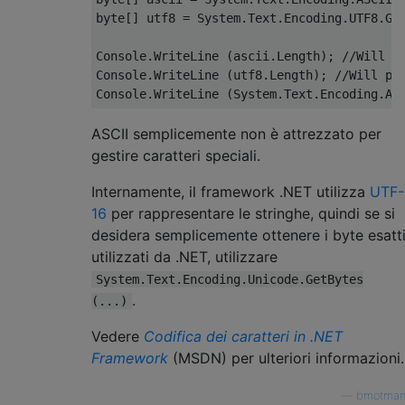
byte
[]
 utf8 
=
System
.
Text
.
Encoding
.
UTF8
.
Ge
Console
.
WriteLine
(
ascii
.
Length
);
//Will p
Console
.
WriteLine
(
utf8
.
Length
);
//Will pr
Console
.
WriteLine
(
System
.
Text
.
Encoding
.
AS
ASCII semplicemente non è attrezzato per
gestire caratteri speciali.
Internamente, il framework .NET utilizza
UTF-
16
per rappresentare le stringhe, quindi se si
desidera semplicemente ottenere i byte esatt
utilizzati da .NET, utilizzare
System.Text.Encoding.Unicode.GetBytes
.
(...)
Vedere
Codifica dei caratteri in .NET
Framework
(MSDN) per ulteriori informazioni.
—
bmotman