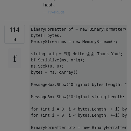
hash.
—
Nyerguds,
114
BinaryFormatter
 bf 
=
new
BinaryFormatter
()
byte
[]
 bytes
;
MemoryStream
 ms 
=
new
MemoryStream
();
string
 orig 
=
"喂 Hello 谢谢 Thank You"
;
bf
.
Serialize
(
ms
,
 orig
);
ms
.
Seek
(
0
,
0
);
bytes 
=
 ms
.
ToArray
();
MessageBox
.
Show
(
"Original bytes Length: "
MessageBox
.
Show
(
"Original string Length: "
for
(
int
 i 
=
0
;
 i 
<
 bytes
.
Length
;
++
i
)
 byt
for
(
int
 i 
=
0
;
 i 
<
 bytes
.
Length
;
++
i
)
 byt
BinaryFormatter
 bfx 
=
new
BinaryFormatter
(