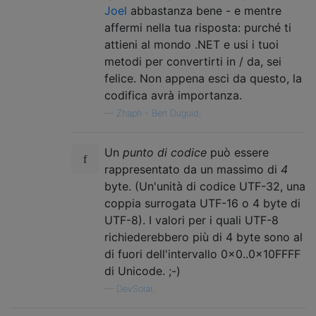
Joel
abbastanza bene - e mentre
affermi nella tua risposta: purché ti
attieni al mondo .NET e usi i tuoi
metodi per convertirti in / da, sei
felice. Non appena esci da questo, la
codifica avrà importanza.
—
Zhaph - Ben Duguid,
Un
punto di codice
può essere
rappresentato da un massimo di
4
byte. (Un'unità di codice UTF-32, una
coppia surrogata UTF-16 o 4 byte di
UTF-8). I valori per i quali UTF-8
richiederebbero più di 4 byte sono al
di fuori dell'intervallo 0x0..0x10FFFF
di Unicode. ;-)
—
DevSolar,