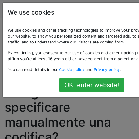
Programmazione
Tag
Account
We use cookies
Come posso ottenere
We use cookies and other tracking technologies to improve your bro
our website, to show you personalized content and targeted ads, to 
traffic, and to understand where our visitors are coming from.
una
By continuing, you consent to our use of cookies and other tracking 
rappresentazione in
affirm you're at least 16 years old or have consent from a parent or g
You can read details in our
Cookie policy
and
Privacy policy
.
byte coerente delle
OK, enter website!
stringhe in C # senza
specificare
manualmente una
codifica?