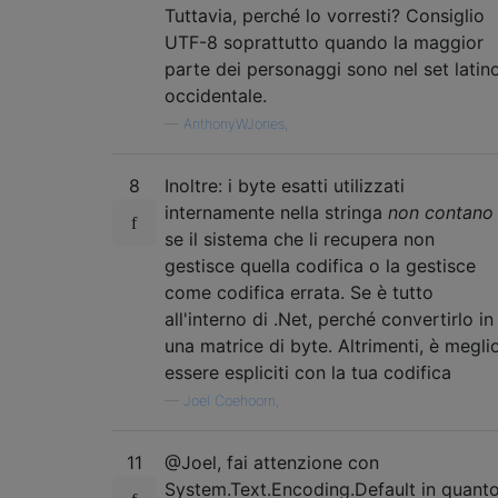
Tuttavia, perché lo vorresti? Consiglio
UTF-8 soprattutto quando la maggior
parte dei personaggi sono nel set latin
occidentale.
—
AnthonyWJones,
8
Inoltre: i byte esatti utilizzati
internamente nella stringa
non contano
se il sistema che li recupera non
gestisce quella codifica o la gestisce
come codifica errata. Se è tutto
all'interno di .Net, perché convertirlo in
una matrice di byte. Altrimenti, è megli
essere espliciti con la tua codifica
—
Joel Coehoorn,
11
@Joel, fai attenzione con
System.Text.Encoding.Default in quant