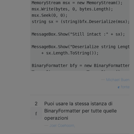
MemoryStream
 msx 
=
new
MemoryStream
();
msx
.
Write
(
bytes
,
0
,
 bytes
.
Length
);
msx
.
Seek
(
0
,
0
);
string
 sx 
=
(
string
)
bfx
.
Deserialize
(
msx
);
MessageBox
.
Show
(
"Still intact :"
+
 sx
);
MessageBox
.
Show
(
"Deserialize string Length
+
 sx
.
Length
.
ToString
());
BinaryFormatter
 bfy 
=
new
BinaryFormatter
(
MemoryStream
 msy 
=
new
MemoryStream
();
bfy
.
Serialize
(
msy
,
 sx
);
—
Michael Buen
msy
.
Seek
(
0
,
0
);
fonte
byte
[]
 bytesy 
=
 msy
.
ToArray
();
2
Puoi usare la stessa istanza di
MessageBox
.
Show
(
"Deserialize bytes Length(
+
 bytesy
.
Length
.
ToString
());
BinaryFormatter per tutte quelle
operazioni
—
Joel Coehoorn,