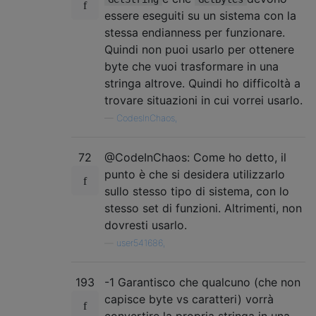
essere eseguiti su un sistema con la
stessa endianness per funzionare.
Quindi non puoi usarlo per ottenere
byte che vuoi trasformare in una
stringa altrove. Quindi ho difficoltà a
trovare situazioni in cui vorrei usarlo.
—
CodesInChaos,
72
@CodeInChaos: Come ho detto, il
punto è che si desidera utilizzarlo
sullo stesso tipo di sistema, con lo
stesso set di funzioni. Altrimenti, non
dovresti usarlo.
—
user541686,
193
-1 Garantisco che qualcuno (che non
capisce byte vs caratteri) vorrà
convertire la propria stringa in una