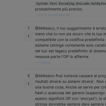
System.Text.Encoding.Unicode.GetByte
probabilmente più preciso.
—
Erik A. Brandstadmoen,
7
@AMissico, il tuo suggerimento è errato
meno che tu non sia sicuro che la tua st
compatibile con la codifica predefinita 
sistema (stringa contenente solo caratt
nel tuo set legacy predefinito di sistem
nessuna parte l'OP lo afferma.
—
Frédéric,
5
@AMissico Può tuttavia causare al pr
risultati
diversi su sistemi diversi
. Non
una buona cosa. Anche se serve per cr
hash o qualcosa del genere (suppongo
questo significhi OP con 'encrypt'), la s
stringa dovrebbe sempre dare sempre l