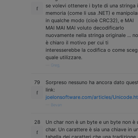
se volevi ottenere i byte di una stringa 
memoria (come li usa .NET) e manipolar
in qualche modo (cioè CRC32), e MAI
MAI MAI MAI voluto decodificarlo
nuovamente nella stringa originale ... n
è chiaro il motivo per cui ti
interesserebbe la codifica o come scegl
quale utilizzare.
—
Greg,
79
Sorpreso nessuno ha ancora dato ques
link:
joelonsoftware.com/articles/Unicode.h
—
Bevan
28
Un char non è un byte e un byte non è 
char. Un carattere è sia una chiave in u
tabella dei caratteri che una tradizione