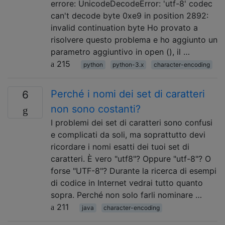
errore: UnicodeDecodeError: 'utf-8' codec
can't decode byte 0xe9 in position 2892:
invalid continuation byte Ho provato a
risolvere questo problema e ho aggiunto un
parametro aggiuntivo in open (), il …
215
python
python-3.x
character-encoding
Perché i nomi dei set di caratteri
6
non sono costanti?
I problemi dei set di caratteri sono confusi
e complicati da soli, ma soprattutto devi
ricordare i nomi esatti dei tuoi set di
caratteri. È vero "utf8"? Oppure "utf-8"? O
forse "UTF-8"? Durante la ricerca di esempi
di codice in Internet vedrai tutto quanto
sopra. Perché non solo farli nominare …
211
java
character-encoding