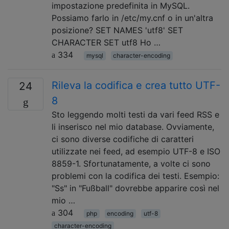
impostazione predefinita in MySQL.
Possiamo farlo in /etc/my.cnf o in un'altra
posizione? SET NAMES 'utf8' SET
CHARACTER SET utf8 Ho …
334
mysql
character-encoding
Rileva la codifica e crea tutto UTF-
24
8
Sto leggendo molti testi da vari feed RSS e
li inserisco nel mio database. Ovviamente,
ci sono diverse codifiche di caratteri
utilizzate nei feed, ad esempio UTF-8 e ISO
8859-1. Sfortunatamente, a volte ci sono
problemi con la codifica dei testi. Esempio:
"Ss" in "Fußball" dovrebbe apparire così nel
mio …
304
php
encoding
utf-8
character-encoding