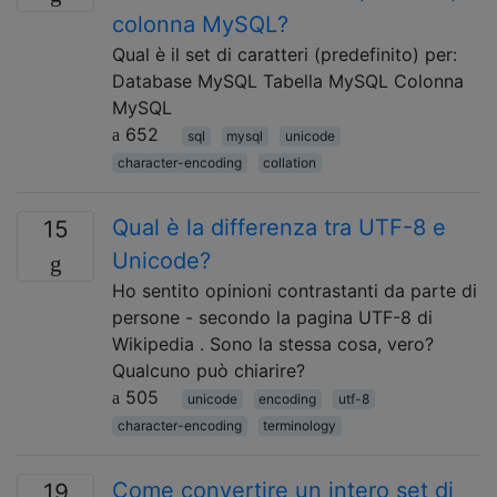
colonna MySQL?
Qual è il set di caratteri (predefinito) per:
Database MySQL Tabella MySQL Colonna
MySQL
652
sql
mysql
unicode
character-encoding
collation
Qual è la differenza tra UTF-8 e
15
Unicode?
Ho sentito opinioni contrastanti da parte di
persone - secondo la pagina UTF-8 di
Wikipedia . Sono la stessa cosa, vero?
Qualcuno può chiarire?
505
unicode
encoding
utf-8
character-encoding
terminology
Come convertire un intero set di
19