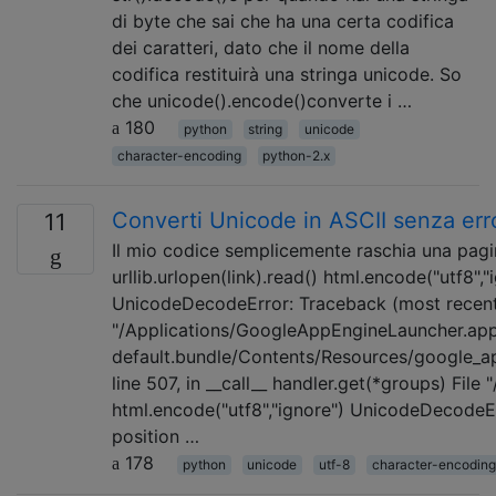
di byte che sai che ha una certa codifica
dei caratteri, dato che il nome della
codifica restituirà una stringa unicode. So
che unicode().encode()converte i …
180
python
string
unicode
character-encoding
python-2.x
Converti Unicode in ASCII senza erro
11
Il mio codice semplicemente raschia una pagi
urllib.urlopen(link).read() html.encode("utf8",
UnicodeDecodeError: Traceback (most recent ca
"/Applications/GoogleAppEngineLauncher.ap
default.bundle/Contents/Resources/google_a
line 507, in __call__ handler.get(*groups) File
html.encode("utf8","ignore") UnicodeDecodeEr
position …
178
python
unicode
utf-8
character-encoding