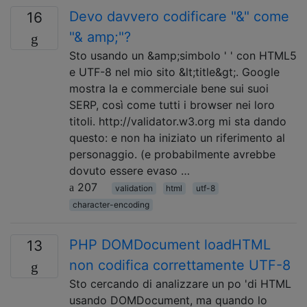
Devo davvero codificare "&" come
16
"& amp;"?
Sto usando un &amp;simbolo ' ' con HTML5
e UTF-8 nel mio sito &lt;title&gt;. Google
mostra la e commerciale bene sui suoi
SERP, così come tutti i browser nei loro
titoli. http://validator.w3.org mi sta dando
questo: e non ha iniziato un riferimento al
personaggio. (e probabilmente avrebbe
dovuto essere evaso …
207
validation
html
utf-8
character-encoding
PHP DOMDocument loadHTML
13
non codifica correttamente UTF-8
Sto cercando di analizzare un po 'di HTML
usando DOMDocument, ma quando lo