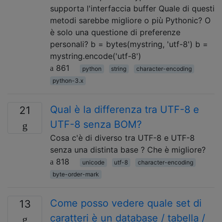
supporta l'interfaccia buffer Quale di questi
metodi sarebbe migliore o più Pythonic? O
è solo una questione di preferenze
personali? b = bytes(mystring, 'utf-8') b =
mystring.encode('utf-8')
861
python
string
character-encoding
python-3.x
Qual è la differenza tra UTF-8 e
21
UTF-8 senza BOM?
Cosa c'è di diverso tra UTF-8 e UTF-8
senza una distinta base ? Che è migliore?
818
unicode
utf-8
character-encoding
byte-order-mark
Come posso vedere quale set di
13
caratteri è un database / tabella /