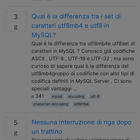
Qual è la differenza tra i set di
3
caratteri utf8mb4 e utf8 in
MySQL?
Qual è la differenza tra utf8mb4e utf8set di
caratteri in MySQL ? Conosco già codifiche
ASCII , UTF-8 , UTF-16 e UTF-32 ; ma sono
curioso di sapere qual è la differenza del
utf8mb4gruppo di codifiche con altri tipi di
codifica definiti in MySQL Server . Ci sono
speciali vantaggi …
341
mysql
encoding
utf-8
character-encoding
utf8mb4
Nessuna interruzione di riga dopo
5
un trattino
Sto cercando di evitare un'interruzione di