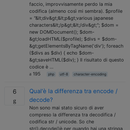
faccio, improvvisamente perdo la mia
codifica (almeno così mi sembra). $profile
= "&lt;div&gt;&lt;p&gt;various japanese
characters&lt;/p&gt;&lt;/div&gt;"; $dom =
new DOMDocument(); $dom-
&gt;loadHTML($profile); $divs = $dom-
&gt;getElementsByTagName('div'); foreach
($divs as $div) { echo $dom-
&gt;saveHTML($div); } Il risultato di questo
codice è …
195
php
utf-8
character-encoding
Qual'è la differenza tra encode /
6
decode?
Non sono mai stato sicuro di aver
compreso la differenza tra decodifica /
codifica str / unicode. So che
str().decode()è per quando hai una stringa