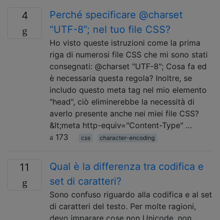
Perché specificare @charset
4
“UTF-8”; nel tuo file CSS?
Ho visto queste istruzioni come la prima
riga di numerosi file CSS che mi sono stati
consegnati: @charset "UTF-8"; Cosa fa ed
è necessaria questa regola? Inoltre, se
includo questo meta tag nel mio elemento
"head", ciò eliminerebbe la necessità di
averlo presente anche nei miei file CSS?
&lt;meta http-equiv="Content-Type" …
173
css
character-encoding
Qual è la differenza tra codifica e
11
set di caratteri?
Sono confuso riguardo alla codifica e al set
di caratteri del testo. Per molte ragioni,
devo imparare cose non Unicode, non