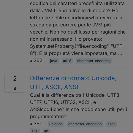
codifica dei caratteri predefinita utilizzata
dalla JVM (1.5.x) a livello di codice? Ho
letto che -Dfile.encoding=whateverera la
strada da percorrere per le JVM più
vecchie. Non ho quel lusso per ragioni che
non mi interessano. Ho provato:
System.setProperty("file.encoding", "UTF-
8"); E la proprietà viene impostata, ma …
362
java
utf-8
character-encoding
Differenze di formato Unicode,
2
UTF, ASCII, ANSI
Qual è la differenza tra i Unicode, UTF8,
UTF7, UTF16, UTF32, ASCII, e
ANSIcodifiche? In che modo sono utili per i
programmatori?
351
unicode
character-encoding
ascii
ansi
utf