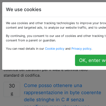
Programmazione
Tag
Account
We use cookies
Domande taggate
We use cookies and other tracking technologies to improve your bro
content and targeted ads, to analyze our website traffic, and to und
«character-
By continuing, you consent to our use of cookies and other tracking t
consent from a parent or guardian.
encoding»
You can read details in our
Cookie policy
and
Privacy policy
.
La codifica dei caratteri si riferisce al modo in cui i
OK, enter w
caratteri sono rappresentati come una serie di byte. La
codifica dei caratteri per il Web è definita nello
standard di codifica.
Come posso ottenere una
30
rappresentazione in byte coerente
delle stringhe in C # senza