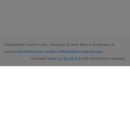
Utilizzando il nostro sito, riconosci di aver letto e compreso le
nostre
Informativa sui cookie
e
Informativa sulla privacy
.
Licensed under
cc by-sa 3.0
with attribution required.