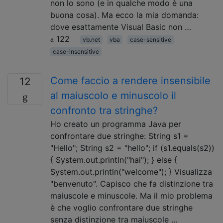
non lo sono (e in qualche modo è una
buona cosa). Ma ecco la mia domanda:
dove esattamente Visual Basic non …
122
vb.net
vba
case-sensitive
case-insensitive
Come faccio a rendere insensibile
12
al maiuscolo e minuscolo il
confronto tra stringhe?
Ho creato un programma Java per
confrontare due stringhe: String s1 =
"Hello"; String s2 = "hello"; if (s1.equals(s2))
{ System.out.println("hai"); } else {
System.out.println("welcome"); } Visualizza
"benvenuto". Capisco che fa distinzione tra
maiuscole e minuscole. Ma il mio problema
è che voglio confrontare due stringhe
senza distinzione tra maiuscole …