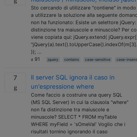
Sto cercando di utilizzare "contiene" in modo
a utilizzare la soluzione alla seguente doman
non ha funzionato: Esiste un selettore jQuery
distinzione tra maiuscole e minuscole? Per co
viene copiata qui: jQuery.extend( jQuery.expr[':
"jQuery(a).text().toUpperCase().indexOf(m[3
}); …
91
jquery
contains
case-sensitive
case-insens
Il server SQL ignora il caso in
7
un'espressione where
Come faccio a costruire una query SQL
(MS SQL Server) in cui la clausola "where"
non fa distinzione tra maiuscole e
minuscole? SELECT * FROM myTable
WHERE myField = 'sOmeVal' Voglio che i
risultati tornino ignorando il caso