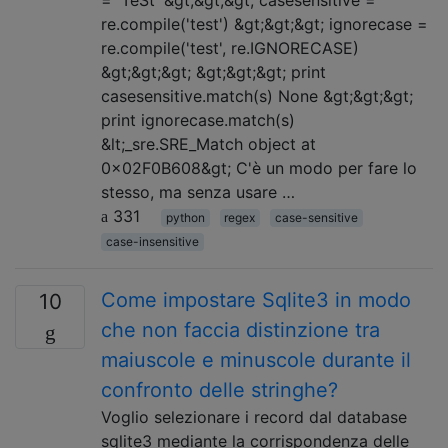
re.compile('test') &gt;&gt;&gt; ignorecase =
re.compile('test', re.IGNORECASE)
&gt;&gt;&gt; &gt;&gt;&gt; print
casesensitive.match(s) None &gt;&gt;&gt;
print ignorecase.match(s)
&lt;_sre.SRE_Match object at
0x02F0B608&gt; C'è un modo per fare lo
stesso, ma senza usare …
331
python
regex
case-sensitive
case-insensitive
Come impostare Sqlite3 in modo
10
che non faccia distinzione tra
maiuscole e minuscole durante il
confronto delle stringhe?
Voglio selezionare i record dal database
sqlite3 mediante la corrispondenza delle