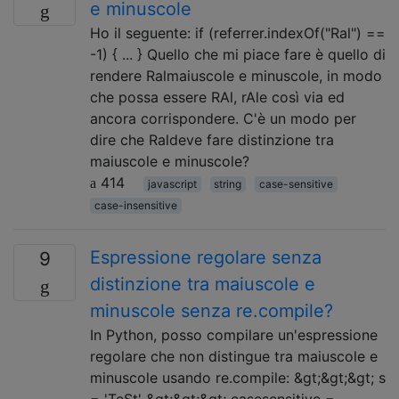
e minuscole
Ho il seguente: if (referrer.indexOf("Ral") ==
-1) { ... } Quello che mi piace fare è quello di
rendere Ralmaiuscole e minuscole, in modo
che possa essere RAl, rAle così via ed
ancora corrispondere. C'è un modo per
dire che Raldeve fare distinzione tra
maiuscole e minuscole?
414
javascript
string
case-sensitive
case-insensitive
Espressione regolare senza
9
distinzione tra maiuscole e
minuscole senza re.compile?
In Python, posso compilare un'espressione
regolare che non distingue tra maiuscole e
minuscole usando re.compile: &gt;&gt;&gt; s
= 'TeSt' &gt;&gt;&gt; casesensitive =