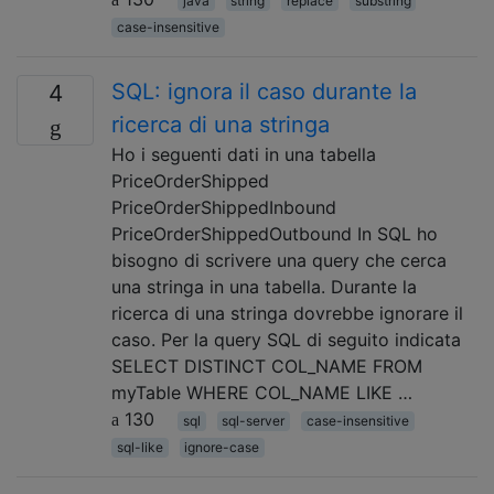
java
string
replace
substring
case-insensitive
SQL: ignora il caso durante la
4
ricerca di una stringa
Ho i seguenti dati in una tabella
PriceOrderShipped
PriceOrderShippedInbound
PriceOrderShippedOutbound In SQL ho
bisogno di scrivere una query che cerca
una stringa in una tabella. Durante la
ricerca di una stringa dovrebbe ignorare il
caso. Per la query SQL di seguito indicata
SELECT DISTINCT COL_NAME FROM
myTable WHERE COL_NAME LIKE …
130
sql
sql-server
case-insensitive
sql-like
ignore-case