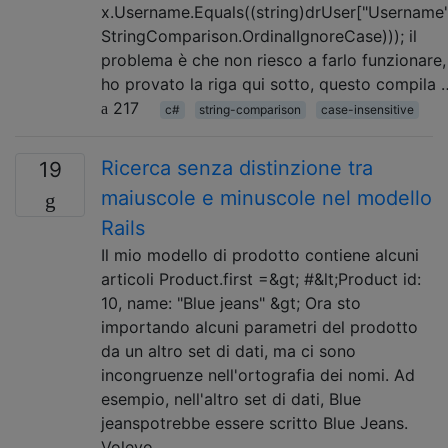
x.Username.Equals((string)drUser["Username"
StringComparison.OrdinalIgnoreCase))); il
problema è che non riesco a farlo funzionare,
ho provato la riga qui sotto, questo compila 
217
c#
string-comparison
case-insensitive
Ricerca senza distinzione tra
19
maiuscole e minuscole nel modello
Rails
Il mio modello di prodotto contiene alcuni
articoli Product.first =&gt; #&lt;Product id:
10, name: "Blue jeans" &gt; Ora sto
importando alcuni parametri del prodotto
da un altro set di dati, ma ci sono
incongruenze nell'ortografia dei nomi. Ad
esempio, nell'altro set di dati, Blue
jeanspotrebbe essere scritto Blue Jeans.
Volevo …