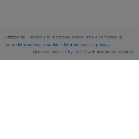
Utilizzando il nostro sito, riconosci di aver letto e compreso le
nostre
Informativa sui cookie
e
Informativa sulla privacy
.
Licensed under
cc by-sa 3.0
with attribution required.