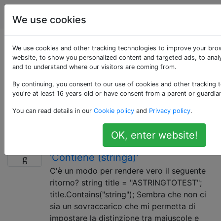
Programmazione
Tag
Account
We use cookies
Domande taggate
We use cookies and other tracking technologies to improve your bro
website, to show you personalized content and targeted ads, to analy
and to understand where our visitors are coming from.
«case-insensitive»
By continuing, you consent to our use of cookies and other tracking 
you're at least 16 years old or have consent from a parent or guardia
Un'operazione non fa distinzione tra maiuscole e
minuscole quando i caratteri maiuscoli e minuscoli
You can read details in our
Cookie policy
and
Privacy policy
.
vengono trattati allo stesso modo.
OK, enter website!
Insensibile alle maiuscole
25
'Contiene (stringa)'
C'è un modo per rendere vero il seguente
ritorno? string title = "ASTRINGTOTEST";
title.Contains("string"); Sembra che non ci
sia un sovraccarico che mi permetta di
impostare la distinzione tra maiuscole e