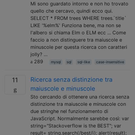
Mi sono guardato intorno e non ho trovato
quello che cercavo, quindi ecco qui.
SELECT * FROM trees WHERE trees.`title`
LIKE '%elm%' Funziona bene, ma non se
l'albero si chiama Elm o ELM ecc ... Come
faccio a non distinguere tra maiuscole e
minuscole per questa ricerca con caratteri
jolly? …
289
mysql
sql
sql-like
case-insensitive
Ricerca senza distinzione tra
11
maiuscole e minuscole
Sto cercando di ottenere una ricerca senza
distinzione tra maiuscole e minuscole con
due stringhe nel funzionamento di
JavaScript. Normalmente sarebbe così: var
string="Stackoverflow is the BEST"; var
result= string.search(/best/i); alert(result);