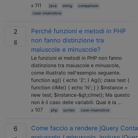
111
java
string
comparison
case-insensitive
Perché funzioni e metodi in PHP
2
non fanno distinzione tra
maiuscole e minuscole?
Le funzioni ei metodi in PHP non fanno
distinzione tra maiuscole e minuscole,
come illustrato nell'esempio seguente.
function ag() { echo '2'; } Ag(); class test {
function clMe() { echo 'hi'; } } $instance =
new test; $instance-&gt;clme(); Ma questo
non è il caso delle variabili. Qual è la …
107
php
syntax
case-insensitive
Come faccio a rendere jQuery Contai
6
maiuscolo / minuscolo, incluso jQuer