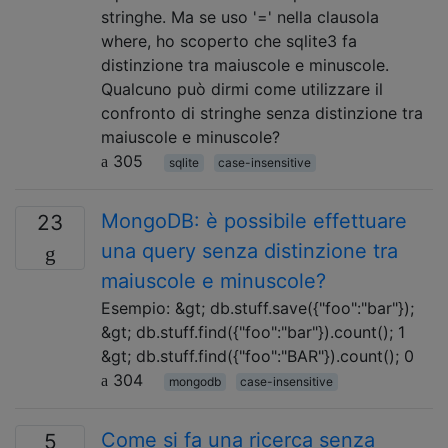
stringhe. Ma se uso '=' nella clausola
where, ho scoperto che sqlite3 fa
distinzione tra maiuscole e minuscole.
Qualcuno può dirmi come utilizzare il
confronto di stringhe senza distinzione tra
maiuscole e minuscole?
305
sqlite
case-insensitive
MongoDB: è possibile effettuare
23
una query senza distinzione tra
maiuscole e minuscole?
Esempio: &gt; db.stuff.save({"foo":"bar"});
&gt; db.stuff.find({"foo":"bar"}).count(); 1
&gt; db.stuff.find({"foo":"BAR"}).count(); 0
304
mongodb
case-insensitive
Come si fa una ricerca senza
5