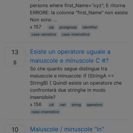
persons where first_Name="xyz"; E ritorna
ERRORE: la colonna "first_Name" non esiste
Non sono …
157
sql
postgresql
identifier
case-sensitive
case-insensitive
Esiste un operatore uguale a
13
maiuscole e minuscole C #?
So che quanto segue distingue tra
maiuscole e minuscole: if (StringA ==
StringB) { Quindi esiste un operatore che
confronterà due stringhe in modo
insensibile?
156
c#
.net
string
operators
case-insensitive
Maiuscole / minuscole "in"
10