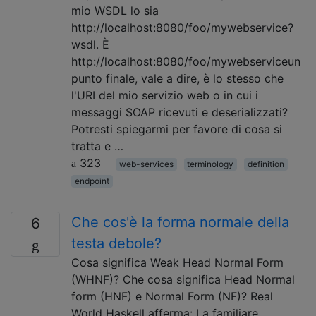
mio WSDL lo sia
http://localhost:8080/foo/mywebservice?
wsdl. È
http://localhost:8080/foo/mywebserviceun
punto finale, vale a dire, è lo stesso che
l'URI del mio servizio web o in cui i
messaggi SOAP ricevuti e deserializzati?
Potresti spiegarmi per favore di cosa si
tratta e …
323
web-services
terminology
definition
endpoint
Che cos'è la forma normale della
6
testa debole?
Cosa significa Weak Head Normal Form
(WHNF)? Che cosa significa Head Normal
form (HNF) e Normal Form (NF)? Real
World Haskell afferma: La familiare