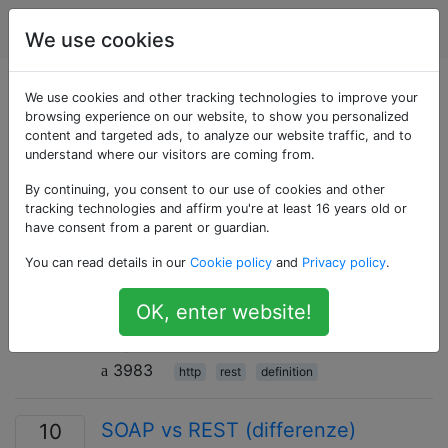
Programmazione
Tag
Account
We use cookies
Domande taggate
We use cookies and other tracking technologies to improve your
browsing experience on our website, to show you personalized
content and targeted ads, to analyze our website traffic, and to
«definition»
understand where our visitors are coming from.
By continuing, you consent to our use of cookies and other
Un tag generico per argomenti che forniscono
tracking technologies and affirm you're at least 16 years old or
definizioni.
have consent from a parent or guardian.
Che cos'è esattamente la
30
You can read details in our
Cookie policy
and
Privacy policy
.
programmazione RESTful?
OK, enter website!
Che cos'è esattamente la programmazione
RESTful?
3983
http
rest
definition
SOAP vs REST (differenze)
10