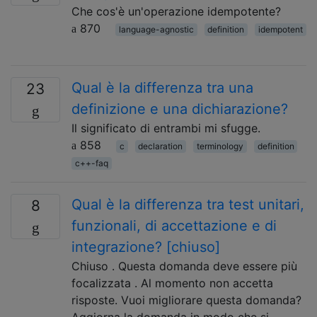
Che cos'è un'operazione idempotente?
870
language-agnostic
definition
idempotent
Qual è la differenza tra una
23
definizione e una dichiarazione?
Il significato di entrambi mi sfugge.
858
c
declaration
terminology
definition
c++-faq
Qual è la differenza tra test unitari,
8
funzionali, di accettazione e di
integrazione? [chiuso]
Chiuso . Questa domanda deve essere più
focalizzata . Al momento non accetta
risposte. Vuoi migliorare questa domanda?
Aggiorna la domanda in modo che si