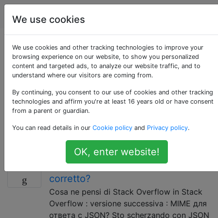
Programmazione
Tag
Account
We use cookies
Domande taggate
We use cookies and other tracking technologies to improve your
browsing experience on our website, to show you personalized
content and targeted ads, to analyze our website traffic, and to
«http-headers»
understand where our visitors are coming from.
By continuing, you consent to our use of cookies and other tracking
In Hypertext Transfer Protocol (HTTP), i campi di
technologies and affirm you're at least 16 years old or have consent
intestazione HTTP contengono i parametri operativi di
from a parent or guardian.
una richiesta o risposta HTTP. Con la riga di richiesta o
You can read details in our
Cookie policy
and
Privacy policy
.
risposta (prima riga del messaggio), formano
l'intestazione del messaggio.
OK, enter website!
Qual è il tipo di contenuto JSON
30
corretto?
Cosa ne pensi di Stack Overflow in Stack
Overflow : versione successiva : MIME для
ответа с JSON? Sto scherzando con JSON