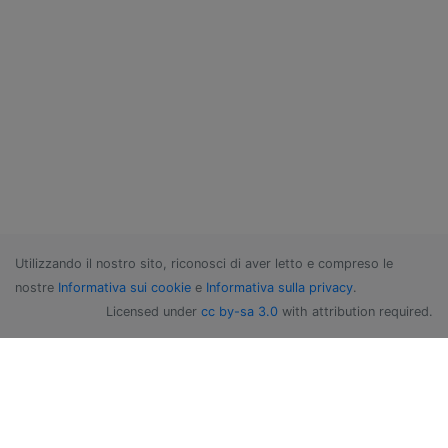
Utilizzando il nostro sito, riconosci di aver letto e compreso le
nostre
Informativa sui cookie
e
Informativa sulla privacy
.
Licensed under
cc by-sa 3.0
with attribution required.