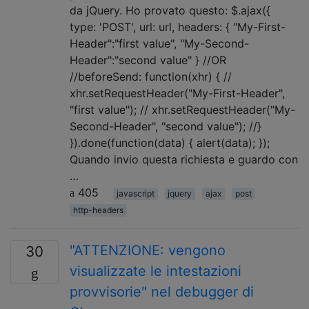
da jQuery. Ho provato questo: $.ajax({
type: 'POST', url: url, headers: { "My-First-
Header":"first value", "My-Second-
Header":"second value" } //OR
//beforeSend: function(xhr) { //
xhr.setRequestHeader("My-First-Header",
"first value"); // xhr.setRequestHeader("My-
Second-Header", "second value"); //}
}).done(function(data) { alert(data); });
Quando invio questa richiesta e guardo con
…
405
javascript
jquery
ajax
post
http-headers
"ATTENZIONE: vengono
30
visualizzate le intestazioni
provvisorie" nel debugger di