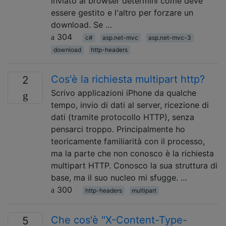
inviato al browser determini come deve
essere gestito e l'altro per forzare un
download. Se …
304
c#
asp.net-mvc
asp.net-mvc-3
download
http-headers
Cos'è la richiesta multipart http?
2
Scrivo applicazioni iPhone da qualche
tempo, invio di dati al server, ricezione di
dati (tramite protocollo HTTP), senza
pensarci troppo. Principalmente ho
teoricamente familiarità con il processo,
ma la parte che non conosco è la richiesta
multipart HTTP. Conosco la sua struttura di
base, ma il suo nucleo mi sfugge. …
300
http-headers
multipart
Che cos'è "X-Content-Type-
5