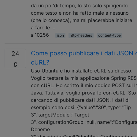
da un po 'di tempo, lo sto solo spingendo
come testo e non ha fatto male a nessuno
(che io conosca), ma mi piacerebbe iniziare
a fare le …
10256
json
http-headers
content-type
Come posso pubblicare i dati JSON 
24
cURL?
Uso Ubuntu e ho installato cURL su di esso.
Voglio testare la mia applicazione Spring RE
con cURL. Ho scritto il mio codice POST sul l
Java. Tuttavia, voglio provarlo con cURL. Sto
cercando di pubblicare dati JSON. I dati di
esempio sono così: {"value":"30","type":"Tip
3","targetModule":"Target
3","configurationGroup":null,"name":"Configur
Deneme
3","description":null,"identity":"Configuration