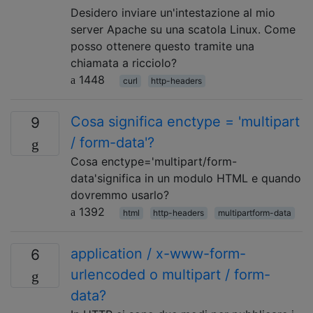
Desidero inviare un'intestazione al mio
server Apache su una scatola Linux. Come
posso ottenere questo tramite una
chiamata a ricciolo?
1448
curl
http-headers
Cosa significa enctype = 'multipart
9
/ form-data'?
Cosa enctype='multipart/form-
data'significa in un modulo HTML e quando
dovremmo usarlo?
1392
html
http-headers
multipartform-data
application / x-www-form-
6
urlencoded o multipart / form-
data?