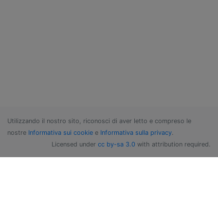
Utilizzando il nostro sito, riconosci di aver letto e compreso le
nostre
Informativa sui cookie
e
Informativa sulla privacy
.
Licensed under
cc by-sa 3.0
with attribution required.