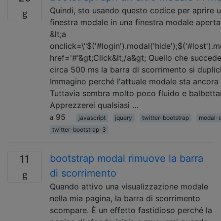
Quindi, sto usando questo codice per aprire u
finestra modale in una finestra modale aperta
&lt;a
onclick=\"$('#login').modal('hide');$('#lost').m
href='#'&gt;Click&lt;/a&gt; Quello che succed
circa 500 ms la barra di scorrimento si duplic
Immagino perché l'attuale modale sta ancora
Tuttavia sembra molto poco fluido e balbetta
Apprezzerei qualsiasi …
95
javascript
jquery
twitter-bootstrap
modal-d
twitter-bootstrap-3
bootstrap modal rimuove la barra
11
di scorrimento
Quando attivo una visualizzazione modale
nella mia pagina, la barra di scorrimento
scompare. È un effetto fastidioso perché la