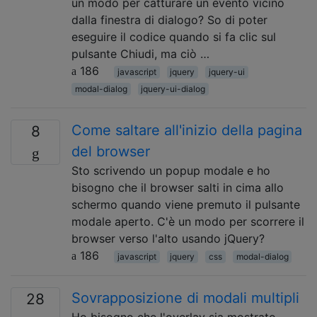
un modo per catturare un evento vicino
dalla finestra di dialogo? So di poter
eseguire il codice quando si fa clic sul
pulsante Chiudi, ma ciò …
186
javascript
jquery
jquery-ui
modal-dialog
jquery-ui-dialog
Come saltare all'inizio della pagina
8
del browser
Sto scrivendo un popup modale e ho
bisogno che il browser salti in cima allo
schermo quando viene premuto il pulsante
modale aperto. C'è un modo per scorrere il
browser verso l'alto usando jQuery?
186
javascript
jquery
css
modal-dialog
Sovrapposizione di modali multipli
28
Ho bisogno che l'overlay sia mostrato