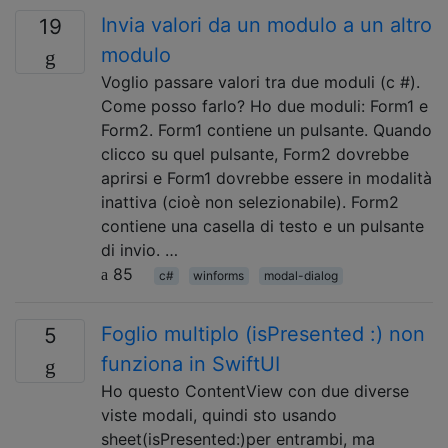
Invia valori da un modulo a un altro
19
modulo
Voglio passare valori tra due moduli (c #).
Come posso farlo? Ho due moduli: Form1 e
Form2. Form1 contiene un pulsante. Quando
clicco su quel pulsante, Form2 dovrebbe
aprirsi e Form1 dovrebbe essere in modalità
inattiva (cioè non selezionabile). Form2
contiene una casella di testo e un pulsante
di invio. …
85
c#
winforms
modal-dialog
Foglio multiplo (isPresented :) non
5
funziona in SwiftUI
Ho questo ContentView con due diverse
viste modali, quindi sto usando
sheet(isPresented:)per entrambi, ma