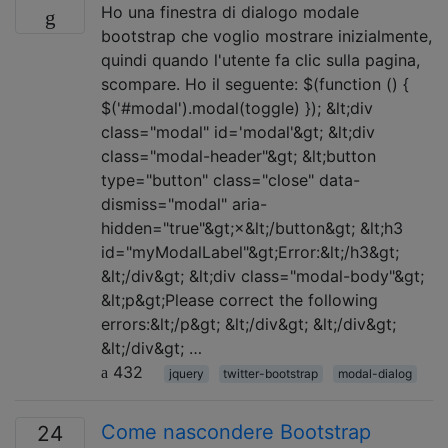
Ho una finestra di dialogo modale
bootstrap che voglio mostrare inizialmente,
quindi quando l'utente fa clic sulla pagina,
scompare. Ho il seguente: $(function () {
$('#modal').modal(toggle) }); &lt;div
class="modal" id='modal'&gt; &lt;div
class="modal-header"&gt; &lt;button
type="button" class="close" data-
dismiss="modal" aria-
hidden="true"&gt;×&lt;/button&gt; &lt;h3
id="myModalLabel"&gt;Error:&lt;/h3&gt;
&lt;/div&gt; &lt;div class="modal-body"&gt;
&lt;p&gt;Please correct the following
errors:&lt;/p&gt; &lt;/div&gt; &lt;/div&gt;
&lt;/div&gt; …
432
jquery
twitter-bootstrap
modal-dialog
Come nascondere Bootstrap
24