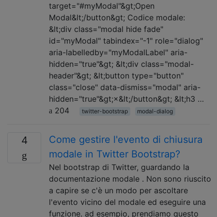
target="#myModal"&gt;Open
Modal&lt;/button&gt; Codice modale:
&lt;div class="modal hide fade"
id="myModal" tabindex="-1" role="dialog"
aria-labelledby="myModalLabel" aria-
hidden="true"&gt; &lt;div class="modal-
header"&gt; &lt;button type="button"
class="close" data-dismiss="modal" aria-
hidden="true"&gt;×&lt;/button&gt; &lt;h3 …
204
twitter-bootstrap
modal-dialog
Come gestire l'evento di chiusura
4
modale in Twitter Bootstrap?
Nel bootstrap di Twitter, guardando la
documentazione modale . Non sono riuscito
a capire se c'è un modo per ascoltare
l'evento vicino del modale ed eseguire una
funzione. ad esempio, prendiamo questo