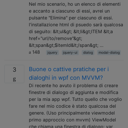
Nel mio scenario, ho un elenco di elementi
e accanto a ciascuno di essi, avrei un
pulsante "Elimina" per ciascuno di essi.
l'installazione html di psuedo sarà qualcosa
di seguito: &lt;ul&gt; &lt;li&gt;ITEM &lt;a
href="url/to/remove"&gt;
&lt;span&gt;$itemId&lt;/span&gt; …
148
jquery
jquery-ui
dialog
modal-dialog
Buone o cattive pratiche per i
3
dialoghi in wpf con MVVM?
Di recente ho avuto il problema di creare
finestre di dialogo di aggiunta e modifica
per la mia app wpf. Tutto quello che voglio
fare nel mio codice è stato qualcosa del
genere. (Uso principalmente viewmodel
primo approccio con mvvm) ViewModel
che chiama una finestra di dialogo: var