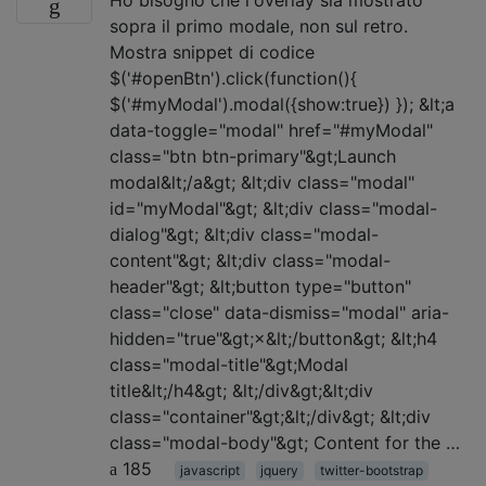
sopra il primo modale, non sul retro.
Mostra snippet di codice
$('#openBtn').click(function(){
$('#myModal').modal({show:true}) }); &lt;a
data-toggle="modal" href="#myModal"
class="btn btn-primary"&gt;Launch
modal&lt;/a&gt; &lt;div class="modal"
id="myModal"&gt; &lt;div class="modal-
dialog"&gt; &lt;div class="modal-
content"&gt; &lt;div class="modal-
header"&gt; &lt;button type="button"
class="close" data-dismiss="modal" aria-
hidden="true"&gt;×&lt;/button&gt; &lt;h4
class="modal-title"&gt;Modal
title&lt;/h4&gt; &lt;/div&gt;&lt;div
class="container"&gt;&lt;/div&gt; &lt;div
class="modal-body"&gt; Content for the …
185
javascript
jquery
twitter-bootstrap