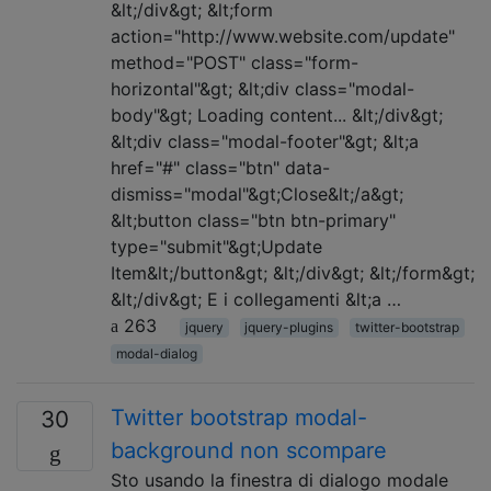
&lt;/div&gt; &lt;form
action="http://www.website.com/update"
method="POST" class="form-
horizontal"&gt; &lt;div class="modal-
body"&gt; Loading content... &lt;/div&gt;
&lt;div class="modal-footer"&gt; &lt;a
href="#" class="btn" data-
dismiss="modal"&gt;Close&lt;/a&gt;
&lt;button class="btn btn-primary"
type="submit"&gt;Update
Item&lt;/button&gt; &lt;/div&gt; &lt;/form&gt;
&lt;/div&gt; E i collegamenti &lt;a …
263
jquery
jquery-plugins
twitter-bootstrap
modal-dialog
Twitter bootstrap modal-
30
background non scompare
Sto usando la finestra di dialogo modale