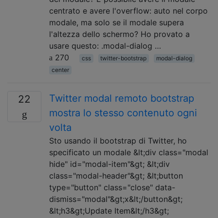
centrato e avere l'overflow: auto nel corpo
modale, ma solo se il modale supera
l'altezza dello schermo? Ho provato a
usare questo: .modal-dialog …
270
css
twitter-bootstrap
modal-dialog
center
Twitter modal remoto bootstrap
22
mostra lo stesso contenuto ogni
volta
Sto usando il bootstrap di Twitter, ho
specificato un modale &lt;div class="modal
hide" id="modal-item"&gt; &lt;div
class="modal-header"&gt; &lt;button
type="button" class="close" data-
dismiss="modal"&gt;x&lt;/button&gt;
&lt;h3&gt;Update Item&lt;/h3&gt;