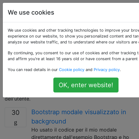
Programmazione
Tag
Account
We use cookies
Domande taggate
We use cookies and other tracking technologies to improve your bro
experience on our website, to show you personalized content and tar
analyze our website traffic, and to understand where our visitors are
«modal-dialog»
By continuing, you consent to our use of cookies and other tracking 
and affirm you're at least 16 years old or have consent from a parent
Si riferisce a una finestra di dialogo grafica utilizzata
per visualizzare informazioni importanti per l'utente.
You can read details in our
Cookie policy
and
Privacy policy
.
Queste finestre di dialogo vengono visualizzate sopra
tutti gli altri contenuti, bloccando il flusso
OK, enter website!
dell'applicazione finché non viene ricevuto l'input
dell'utente.
Bootstrap modale visualizzato in
30
background
Ho usato il codice per il mio modale
direttamente dall'esempio Bootstrap e ho