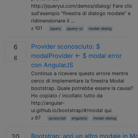
http://jqueryui.com/demos/dialog/ Fare clic
sull'esempio "finestra di dialogo modale" e
ridimensionare il …
101
jquery
jquery-ui
modal-dialog
Provider sconosciuto: $
6
modalProvider <- $ modal error
con AngularJS
Continuo a ricevere questo errore mentre
cerco di implementare la finestra Modal
bootstrap. Quale potrebbe essere la causa?
Ho copiato / incollato tutto da
http://angular-
ui.github.io/bootstrap/#/modal qui.
97
javascript
angularjs
modal-dialog
Bootstrap: apri un altro modale in M
20