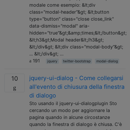
modale come esempio: &lt;div
class="modal-header"&gt; &lt;button
type="button" class="close close_link"
data-dismiss="modal" aria-
hidden="true"&gt;&amp;times;&lt;/button&gt;
&lt;h3&gt;Modal header&lt;/h3&gt;
&lt;/div&gt; &lt;div class="modal-body"&gt;
... &lt;/div&gt; …
191
jquery
twitter-bootstrap
modal-dialog
jquery-ui-dialog - Come collegarsi
10
all'evento di chiusura della finestra
di dialogo
Sto usando il jquery-ui-dialogplugin Sto
cercando un modo per aggiornare la
pagina quando in alcune circostanze
quando la finestra di dialogo è chiusa. C'è