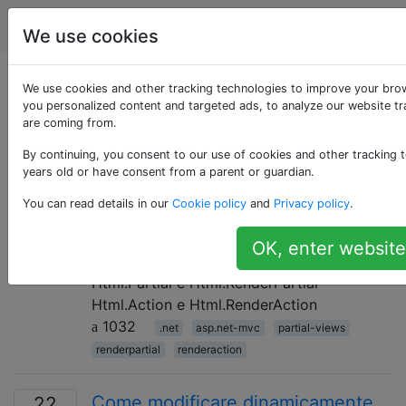
Programmazione
Tag
Account
We use cookies
Domande taggate
We use cookies and other tracking technologies to improve your bro
you personalized content and targeted ads, to analyze our website tra
are coming from.
«partial-views»
By continuing, you consent to our use of cookies and other tracking t
years old or have consent from a parent or guardian.
Html.Partial vs Html.RenderPartial
13
You can read details in our
Cookie policy
and
Privacy policy
.
& Html.Action vs
Html.RenderAction
OK, enter website
In ASP.NET MVC, qual è la differenza tra:
Html.Partial e Html.RenderPartial
Html.Action e Html.RenderAction
1032
.net
asp.net-mvc
partial-views
renderpartial
renderaction
Come modificare dinamicamente
22