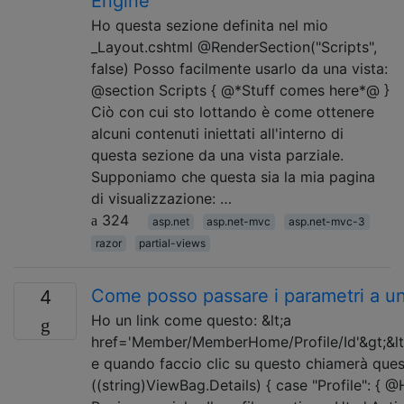
Engine
Ho questa sezione definita nel mio
_Layout.cshtml @RenderSection("Scripts",
false) Posso facilmente usarlo da una vista:
@section Scripts { @*Stuff comes here*@ }
Ciò con cui sto lottando è come ottenere
alcuni contenuti iniettati all'interno di
questa sezione da una vista parziale.
Supponiamo che questa sia la mia pagina
di visualizzazione: …
324
asp.net
asp.net-mvc
asp.net-mvc-3
razor
partial-views
Come posso passare i parametri a una
4
Ho un link come questo: &lt;a
href='Member/MemberHome/Profile/Id'&gt;&lt;s
e quando faccio clic su questo chiamerà ques
((string)ViewBag.Details) { case "Profile": { @Ht