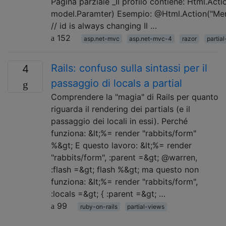
Pagina parziale _Il profilo contiene: Html.Actio
model.Paramter) Esempio: @Html.Action("Memb
// id is always changing Il …
152
asp.net-mvc
asp.net-mvc-4
razor
partia
Rails: confuso sulla sintassi per il
4
passaggio di locals a partial
Comprendere la "magia" di Rails per quanto
riguarda il rendering dei partials (e il
passaggio dei locali in essi). Perché
funziona: &lt;%= render "rabbits/form"
%&gt; E questo lavoro: &lt;%= render
"rabbits/form", :parent =&gt; @warren,
:flash =&gt; flash %&gt; ma questo non
funziona: &lt;%= render "rabbits/form",
:locals =&gt; { :parent =&gt; …
99
ruby-on-rails
partial-views