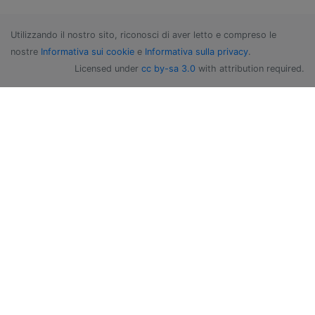
Utilizzando il nostro sito, riconosci di aver letto e compreso le
nostre
Informativa sui cookie
e
Informativa sulla privacy
.
Licensed under
cc by-sa 3.0
with attribution required.