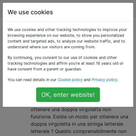
Programmazione
Tag
Account
We use cookies
Domande taggate
We use cookies and other tracking technologies to improve your
browsing experience on our website, to show you personalized
content and targeted ads, to analyze our website traffic, and to
«verbatim-string»
understand where our visitors are coming from.
By continuing, you consent to our use of cookies and other
Posso evitare una doppia
4
tracking technologies and affirm you're at least 16 years old or
virgoletta in una stringa letterale
have consent from a parent or guardian.
letterale?
You can read details in our
Cookie policy
and
Privacy policy
.
In una stringa letterale letterale (@ "pippo")
OK, enter website!
in C #, le barre rovesciate non vengono
trattate come escape, quindi fare \ "per
ottenere una doppia virgoletta non
funziona. Esiste un modo per ottenere una
doppia virgoletta in una stringa letterale
letterale ? Questo comprensibilmente non