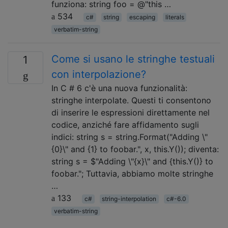
funziona: string foo = @"this …
534
c#
string
escaping
literals
verbatim-string
Come si usano le stringhe testuali
1
con interpolazione?
In C # 6 c'è una nuova funzionalità:
stringhe interpolate. Questi ti consentono
di inserire le espressioni direttamente nel
codice, anziché fare affidamento sugli
indici: string s = string.Format("Adding \"
{0}\" and {1} to foobar.", x, this.Y()); diventa:
string s = $"Adding \"{x}\" and {this.Y()} to
foobar."; Tuttavia, abbiamo molte stringhe
…
133
c#
string-interpolation
c#-6.0
verbatim-string