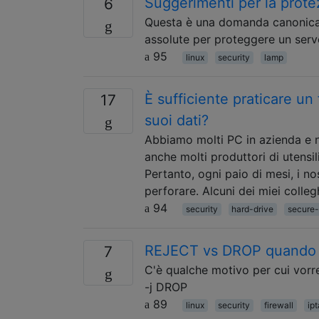
Suggerimenti per la prot
6
Questa è una domanda canonica 
assolute per proteggere un ser
95
linux
security
lamp
È sufficiente praticare un 
17
suoi dati?
Abbiamo molti PC in azienda e n
anche molti produttori di utensi
Pertanto, ogni paio di mesi, i no
perforare. Alcuni dei miei colle
94
security
hard-drive
secure-
REJECT vs DROP quando si
7
C'è qualche motivo per cui vorr
-j DROP
89
linux
security
firewall
ip