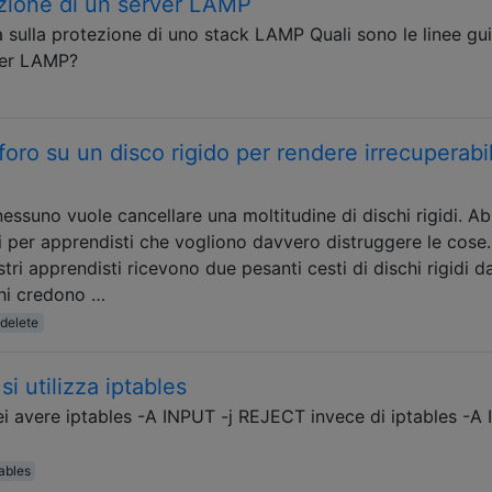
ezione di un server LAMP
sulla protezione di uno stack LAMP Quali sono le linee gu
ver LAMP?
foro su un disco rigido per rendere irrecuperabili
essuno vuole cancellare una moltitudine di dischi rigidi. A
li per apprendisti che vogliono davvero distruggere le cose.
stri apprendisti ricevono due pesanti cesti di dischi rigidi d
ghi credono …
delete
 utilizza iptables
ei avere iptables -A INPUT -j REJECT invece di iptables -A
tables