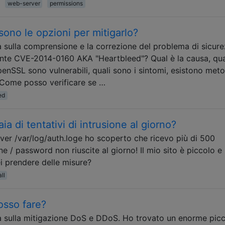
web-server
permissions
sono le opzioni per mitigarlo?
sulla comprensione e la correzione del problema di sicur
nte CVE-2014-0160 AKA "Heartbleed"? Qual è la causa, qua
OpenSSL sono vulnerabili, quali sono i sintomi, esistono meto
? Come posso verificare se …
ed
a di tentativi di intrusione al giorno?
ver /var/log/auth.loge ho scoperto che ricevo più di 500
ne / password non riuscite al giorno! Il mio sito è piccolo e 
i prendere delle misure?
ll
osso fare?
sulla mitigazione DoS e DDoS. Ho trovato un enorme picc