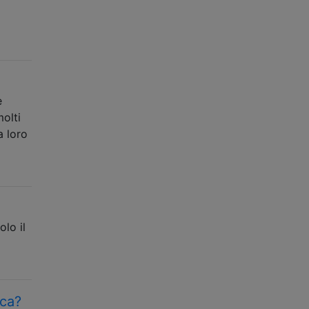
e
olti
a loro
olo il
ica?