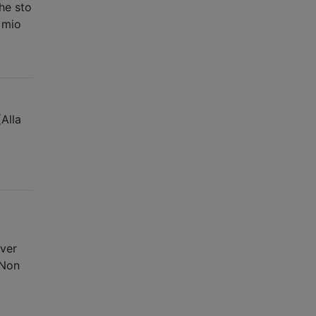
he sto
 mio
Alla
over
 Non