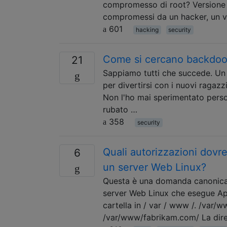
compromesso di root? Versione 
compromessi da un hacker, un v
601
hacking
security
Come si cercano backdoor
21
Sappiamo tutti che succede. Un 
per divertirsi con i nuovi ragazz
Non l'ho mai sperimentato perso
rubato …
358
security
Quali autorizzazioni dovre
6
un server Web Linux?
Questa è una domanda canonica s
server Web Linux che esegue Apa
cartella in / var / www /. /va
/var/www/fabrikam.com/ La direc