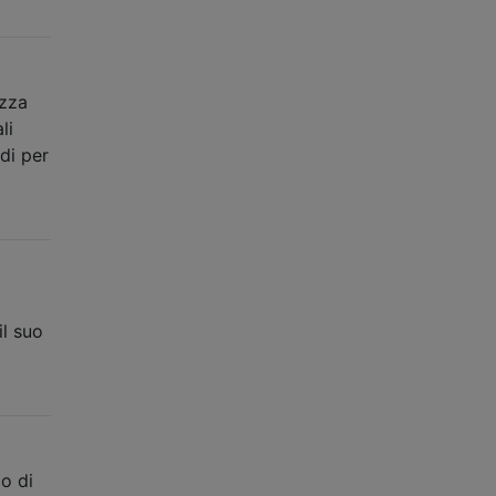
ezza
li
di per
il suo
o di