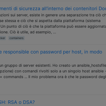
enti di sicurezza all'interno dei contenitori Do
zioni sui server, esiste in genere una separazione tra ciò c
se stessa e ciò che si aspetta dalla piattaforma (sistema
). Un punto di ciò è che la piattaforma può essere aggiornat
one. Ciò è utile, ad esempio, …
cker
containers
 responsible con password per host, in modo
un gruppo di server esistenti. Ho creato un ansible_hostsfil
pzione) con comandi rivolti solo a un singolo host ansible -
 + commands ... Il mio problema ora è che le password degl
SSH: RSA o DSA?