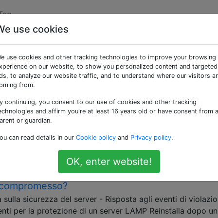
Tag
We use cookies
 «security»
e use cookies and other tracking technologies to improve your browsing
xperience on our website, to show you personalized content and targeted
cesso.
ds, to analyze our website traffic, and to understand where our visitors a
oming from.
icurezza è un idiota. Come posso dargli le
y continuing, you consent to our use of cookies and other tracking
echnologies and affirm you're at least 16 years old or have consent from 
i nostri server ha richiesto quanto segue entro due settima
arent or guardian.
in chiaro per tutti gli account utente su tutti i server Un 
ou can read details in our
Cookie policy
and
Privacy policy
.
negli ultimi sei mesi, sempre in testo normale Un elenco …
OK, enter website!
r compromesso?
lla sicurezza del server - Risposta agli eventi di violazi
nti per la protezione di un server LAMP Reinstalla dopo un