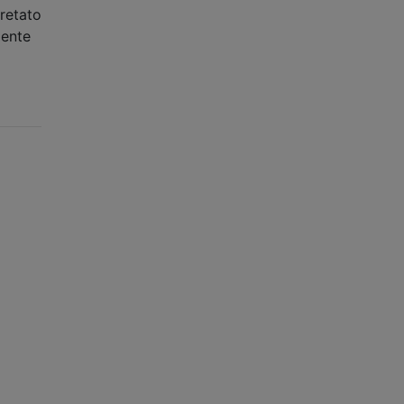
retato
mente