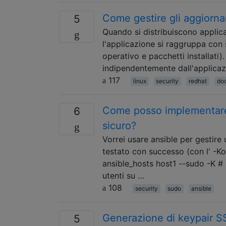
Come gestire gli aggiornam
5
Quando si distribuiscono applica
l'applicazione si raggruppa con 
operativo e pacchetti installati
indipendentemente dall'applicazi
117
linux
security
redhat
do
Come posso implementare
6
sicuro?
Vorrei usare ansible per gestire 
testato con successo (con l' -Ko
ansible_hosts host1 --sudo -K #
utenti su …
108
security
sudo
ansible
Generazione di keypair 
5