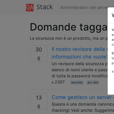
Amministratori del server
Domande taggate
W
e
La sicurezza non è un prodotto, ma un pro
a
c
Il nostro revisore della s
30
B
informazioni che vuole?
t
Un revisore della sicurezza per 
p
elenco di nomi utente e password 
Y
di tutte le password modificate 
2307
security
pci-dss
Come gestisco un serve
13
Questa è una domanda canonica su
(hacking) Vedi anche: Suggerime