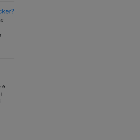
cker?
he
a
e e
i
i