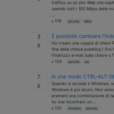
traffico su un sito Web che ospi
usando tutti i 100 Mbps della m
…
179
security
ddos
È possibile cambiare l'indi
3
Ho creato una coppia di chiavi R
fine della chiave pubblica.) Ora 
l'indirizzo e-mail sulla chiave o
134
security
rsa
In che modo CTRL-ALT-DE
7
Quando si accede a Windows, su
Windows è più sicuro. Non sono
premere una combinazione di tas
ho mai incontrato un …
120
windows
security