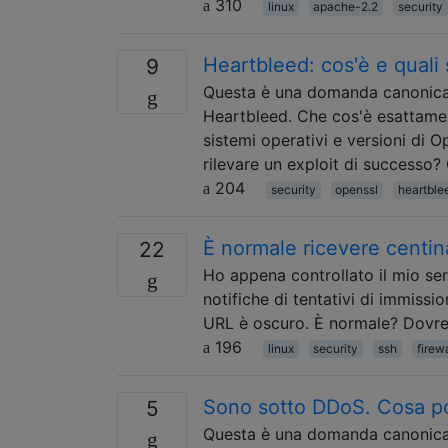
310
linux
apache-2.2
security
Heartbleed: cos'è e quali 
9
Questa è una domanda canonica 
Heartbleed. Che cos'è esattame
sistemi operativi e versioni di 
rilevare un exploit di successo
204
security
openssl
heartble
È normale ricevere centinai
22
Ho appena controllato il mio ser
notifiche di tentativi di immissio
URL è oscuro. È normale? Dovre
196
linux
security
ssh
firewa
Sono sotto DDoS. Cosa p
5
Questa è una domanda canonica 