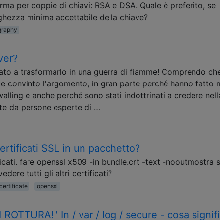
rma per coppie di chiavi: RSA e DSA. Quale è preferito, se
nghezza minima accettabile della chiave?
graphy
ver?
to a trasformarlo in una guerra di fiamme! Comprendo ch
 convinto l'argomento, in gran parte perché hanno fatto m
ewalling e anche perché sono stati indottrinati a credere nell
ste da persone esperte di …
certificati SSL in un pacchetto?
ificati. fare openssl x509 -in bundle.crt -text -nooutmostra s
dere tutti gli altri certificati?
certificate
openssl
OTTURA!" In / var / log / secure - cosa signif