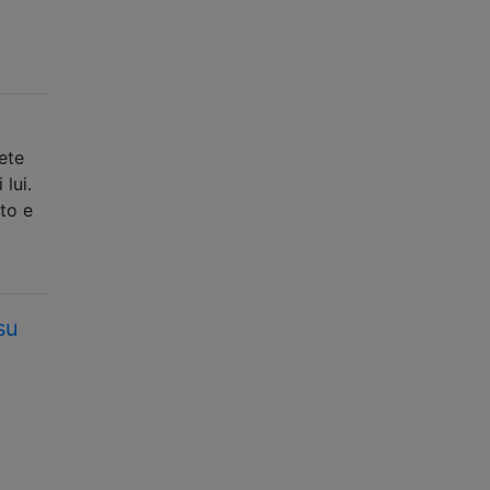
ete
lui.
to e
su