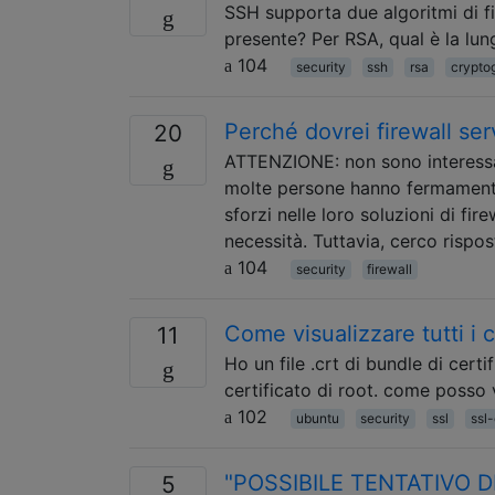
SSH supporta due algoritmi di fi
presente? Per RSA, qual è la lu
104
security
ssh
rsa
crypto
Perché dovrei firewall ser
20
ATTENZIONE: non sono interessa
molte persone hanno fermamente
sforzi nelle loro soluzioni di fir
necessità. Tuttavia, cerco rispo
104
security
firewall
Come visualizzare tutti i 
11
Ho un file .crt di bundle di cert
certificato di root. come posso ve
102
ubuntu
security
ssl
ssl-
"POSSIBILE TENTATIVO DI R
5