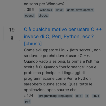
ne sono per Windows?
396
windows
linux
game-development
opengl
directx
C'è qualche motivo per usare C ++
19
invece di C, Perl, Python, ecc.?
[chiuso]
Come sviluppatore Linux (lato server), non
so dove e perché dovrei usare C ++.
Quando vado a esibirsi, la prima e l'ultima
scelta è C. Quando "performance" non è il
problema principale, i linguaggi di
programmazione come Perl e Python
sarebbero buone scelte. Quasi tutte le
applicazioni open source che …
164
programming-languages
c++
c
linux
perl