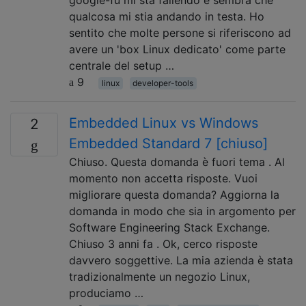
google-fu mi sta fallendo e sembra che
qualcosa mi stia andando in testa. Ho
sentito che molte persone si riferiscono ad
avere un 'box Linux dedicato' come parte
centrale del setup …
9
linux
developer-tools
Embedded Linux vs Windows
2
Embedded Standard 7 [chiuso]
Chiuso. Questa domanda è fuori tema . Al
momento non accetta risposte. Vuoi
migliorare questa domanda? Aggiorna la
domanda in modo che sia in argomento per
Software Engineering Stack Exchange.
Chiuso 3 anni fa . Ok, cerco risposte
davvero soggettive. La mia azienda è stata
tradizionalmente un negozio Linux,
produciamo …