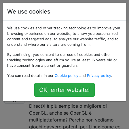
Ingegneria
Tag
We use cookies
Account
software
We use cookies and other tracking technologies to improve your
Domande taggate
browsing experience on our website, to show you personalized
content and targeted ads, to analyze our website traffic, and to
understand where our visitors are coming from.
«linux»
By continuing, you consent to our use of cookies and other
tracking technologies and affirm you're at least 16 years old or
Linux è un popolare kernel del sistema operativo open
have consent from a parent or guardian.
source. Linus Torvalds ha iniziato lo sviluppo del
You can read details in our
Cookie policy
and
Privacy policy
.
kernel nel 1991.
Perché gli sviluppatori di giochi
14
OK, enter website!
preferiscono Windows?
DirectX è più semplice o migliore di
OpenGL, anche se OpenGL è
multipiattaforma? Perché non vediamo
giochi davvero potenti per Linux come ce